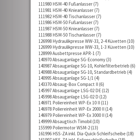
111980 HSM-40 Fußanlasser
7
111981 HSM-40 Knieanlasser
7
111982 HSM-40 Tischanlasser
7
111986 HSM-50 Fußanlasser
7
111987 HSM-50 Knieanlasser
7
111988 HSM-50 Tischanlasser
7
126998 Hydraulikpresse WW-33, 2-4 Küvetten
10
126999 Hydraulikpresse WW-33, 1-3 Küvetten
10
128999 Ausbettpresse APR-1
7
140970 Absauganlage SG-Economy
3
140987 Absauganlage SG-10, Kohlefilterbetrieb
6
140988 Absauganlage SG-10, Standardbetrieb
4
140995 Absauganlage SG-1/1
4
143370 Absaug-Box Compact II
6
145997 Absauganlage LSG-02 DE
12
145998 Absauganlage LSG-02 D
12
146971 Poliereinheit WP-Ex 10 II
11
146978 Poliereinheit WP-Ex 2000 II
14
146979 Poliereinheit WP-Ex 3000 II
14
149999 Absaugtisch Timobil
10
155999 Poliermotor WSM-2
13
161996 HSS-ZA inkl. Dia-Quick-Schleifscheibe
18
161997 HSS-ZA inkl. Folienschleifscheibe
18