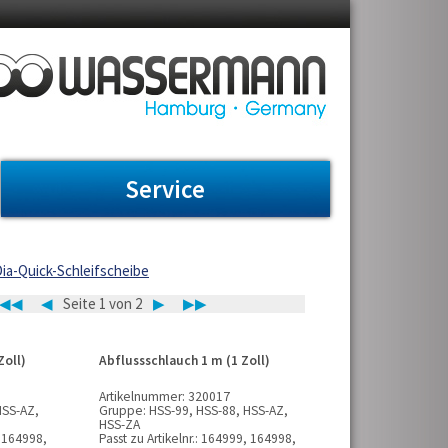
Service
Dia-Quick-Schleifscheibe
◀◀
◀
Seite 1 von 2
▶
▶▶
Zoll)
Abflussschlauch 1 m (1 Zoll)
Artikelnummer:
320017
HSS-AZ,
Gruppe:
HSS-99, HSS-88, HSS-AZ,
HSS-ZA
 164998,
Passt zu Artikelnr.:
164999, 164998,