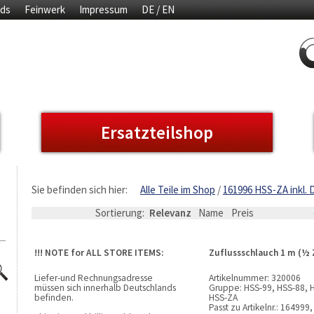
ds
Feinwerk
Impressum
DE / EN
Ersatzteilshop
Sie befinden sich hier:
Alle Teile im Shop
161996 HSS-ZA inkl. 
Sortierung:
Relevanz
Name
Preis
!!! NOTE for ALL STORE ITEMS:
Zuflussschlauch 1 m (½ 
Liefer-und Rechnungsadresse
Artikelnummer:
320006
müssen sich innerhalb Deutschlands
Gruppe:
HSS-99, HSS-88, 
befinden.
HSS-ZA
Passt zu Artikelnr.:
164999,