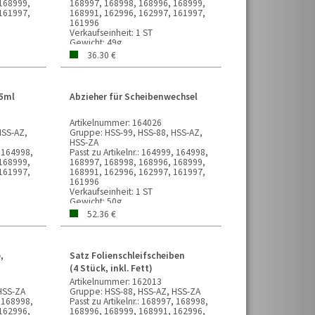
168999,
168997, 168998, 168996, 168999,
161997,
168991, 162996, 162997, 161997,
161996
Verkaufseinheit:
1 ST
Gewicht:
49g
36.30 €
25ml
Abzieher für Scheibenwechsel
Artikelnummer:
164026
HSS-AZ,
Gruppe:
HSS-99, HSS-88, HSS-AZ,
HSS-ZA
 164998,
Passt zu Artikelnr.:
164999, 164998,
168999,
168997, 168998, 168996, 168999,
161997,
168991, 162996, 162997, 161997,
161996
Verkaufseinheit:
1 ST
Gewicht:
50g
52.36 €
,
Satz Folienschleifscheiben
(4 Stück, inkl. Fett)
Artikelnummer:
162013
HSS-ZA
Gruppe:
HSS-88, HSS-AZ, HSS-ZA
 168998,
Passt zu Artikelnr.:
168997, 168998,
162996,
168996, 168999, 168991, 162996,