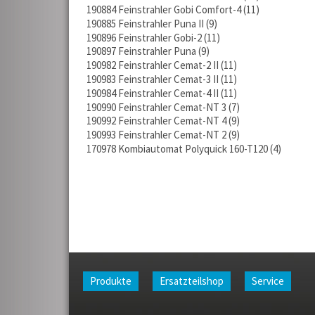
190884 Feinstrahler Gobi Comfort-4
11
190885 Feinstrahler Puna II
9
190896 Feinstrahler Gobi-2
11
190897 Feinstrahler Puna
9
190982 Feinstrahler Cemat-2 II
11
190983 Feinstrahler Cemat-3 II
11
190984 Feinstrahler Cemat-4 II
11
190990 Feinstrahler Cemat-NT 3
7
190992 Feinstrahler Cemat-NT 4
9
190993 Feinstrahler Cemat-NT 2
9
170978 Kombiautomat Polyquick 160-T120
4
Produkte
Ersatzteilshop
Service