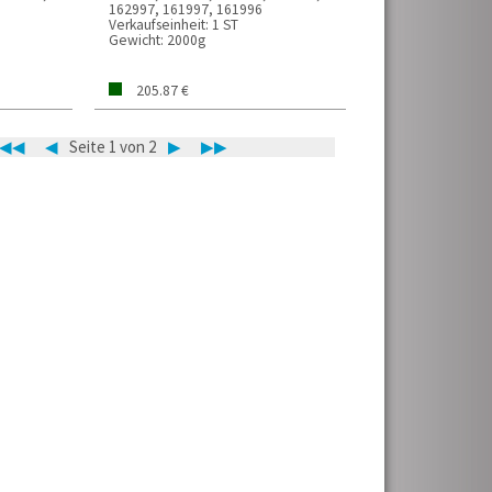
162997, 161997, 161996
Verkaufseinheit:
1 ST
Gewicht:
2000g
205.87 €
◀◀
◀
Seite 1 von 2
▶
▶▶