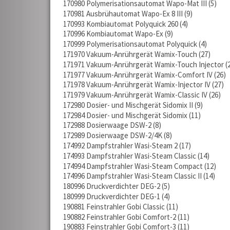
170980 Polymerisationsautomat Wapo-Mat III
5
170981 Ausbrühautomat Wapo-Ex 8 III
9
170993 Kombiautomat Polyquick 260
4
170996 Kombiautomat Wapo-Ex
9
170999 Polymerisationsautomat Polyquick
4
171970 Vakuum-Anrührgerät Wamix-Touch
27
171971 Vakuum-Anrührgerät Wamix-Touch Injector
171977 Vakuum-Anrührgerät Wamix-Comfort IV
26
171978 Vakuum-Anrührgerät Wamix-Injector IV
27
171979 Vakuum-Anrührgerät Wamix-Classic IV
26
172980 Dosier- und Mischgerät Sidomix II
9
172984 Dosier- und Mischgerät Sidomix
11
172988 Dosierwaage DSW-2
8
172989 Dosierwaage DSW-2/4K
8
174992 Dampfstrahler Wasi-Steam 2
17
174993 Dampfstrahler Wasi-Steam Classic
14
174994 Dampfstrahler Wasi-Steam Compact
12
174996 Dampfstrahler Wasi-Steam Classic II
14
180996 Druckverdichter DEG-2
5
180999 Druckverdichter DEG-1
4
190881 Feinstrahler Gobi Classic
11
190882 Feinstrahler Gobi Comfort-2
11
190883 Feinstrahler Gobi Comfort-3
11