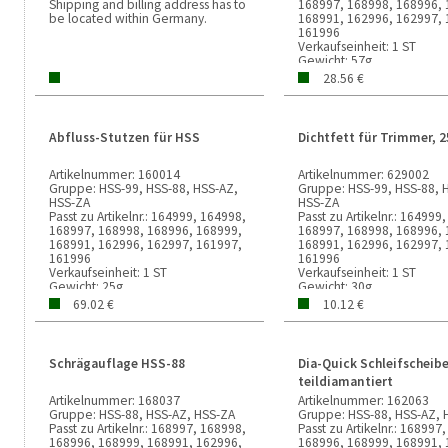
Shipping and billing address has to
168997, 168998, 168996, 
be located within Germany.
168991, 162996, 162997, 
161996
Verkaufseinheit:
1 ST
Gewicht:
57g
28.56 €
Abfluss-Stutzen für HSS
Dichtfett für Trimmer, 
Artikelnummer:
160014
Artikelnummer:
629002
Gruppe:
HSS-99, HSS-88, HSS-AZ,
Gruppe:
HSS-99, HSS-88, 
HSS-ZA
HSS-ZA
Passt zu Artikelnr.:
164999, 164998,
Passt zu Artikelnr.:
164999,
168997, 168998, 168996, 168999,
168997, 168998, 168996, 
168991, 162996, 162997, 161997,
168991, 162996, 162997, 
161996
161996
Verkaufseinheit:
1 ST
Verkaufseinheit:
1 ST
Gewicht:
25g
Gewicht:
30g
69.02 €
10.12 €
Schrägauflage HSS-88
Dia-Quick Schleifscheibe
teildiamantiert
Artikelnummer:
168037
Artikelnummer:
162063
Gruppe:
HSS-88, HSS-AZ, HSS-ZA
Gruppe:
HSS-88, HSS-AZ, 
Passt zu Artikelnr.:
168997, 168998,
Passt zu Artikelnr.:
168997,
168996, 168999, 168991, 162996,
168996, 168999, 168991, 