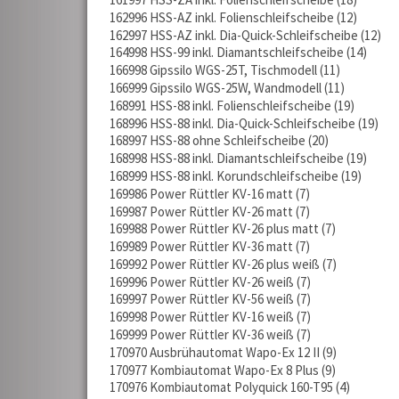
162996 HSS-AZ inkl. Folienschleifscheibe
12
162997 HSS-AZ inkl. Dia-Quick-Schleifscheibe
12
164998 HSS-99 inkl. Diamantschleifscheibe
14
166998 Gipssilo WGS-25T, Tischmodell
11
166999 Gipssilo WGS-25W, Wandmodell
11
168991 HSS-88 inkl. Folienschleifscheibe
19
168996 HSS-88 inkl. Dia-Quick-Schleifscheibe
19
168997 HSS-88 ohne Schleifscheibe
20
168998 HSS-88 inkl. Diamantschleifscheibe
19
168999 HSS-88 inkl. Korundschleifscheibe
19
169986 Power Rüttler KV-16 matt
7
169987 Power Rüttler KV-26 matt
7
169988 Power Rüttler KV-26 plus matt
7
169989 Power Rüttler KV-36 matt
7
169992 Power Rüttler KV-26 plus weiß
7
169996 Power Rüttler KV-26 weiß
7
169997 Power Rüttler KV-56 weiß
7
169998 Power Rüttler KV-16 weiß
7
169999 Power Rüttler KV-36 weiß
7
170970 Ausbrühautomat Wapo-Ex 12 II
9
170977 Kombiautomat Wapo-Ex 8 Plus
9
170976 Kombiautomat Polyquick 160-T95
4