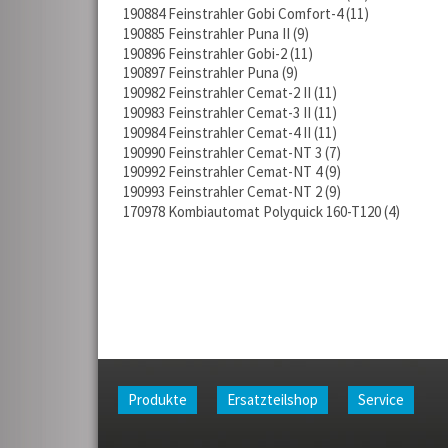
190884 Feinstrahler Gobi Comfort-4
11
190885 Feinstrahler Puna II
9
190896 Feinstrahler Gobi-2
11
190897 Feinstrahler Puna
9
190982 Feinstrahler Cemat-2 II
11
190983 Feinstrahler Cemat-3 II
11
190984 Feinstrahler Cemat-4 II
11
190990 Feinstrahler Cemat-NT 3
7
190992 Feinstrahler Cemat-NT 4
9
190993 Feinstrahler Cemat-NT 2
9
170978 Kombiautomat Polyquick 160-T120
4
Produkte
Ersatzteilshop
Service