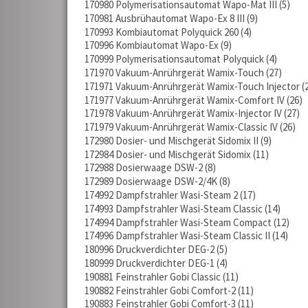
170980 Polymerisationsautomat Wapo-Mat III
5
170981 Ausbrühautomat Wapo-Ex 8 III
9
170993 Kombiautomat Polyquick 260
4
170996 Kombiautomat Wapo-Ex
9
170999 Polymerisationsautomat Polyquick
4
171970 Vakuum-Anrührgerät Wamix-Touch
27
171971 Vakuum-Anrührgerät Wamix-Touch Injector
171977 Vakuum-Anrührgerät Wamix-Comfort IV
26
171978 Vakuum-Anrührgerät Wamix-Injector IV
27
171979 Vakuum-Anrührgerät Wamix-Classic IV
26
172980 Dosier- und Mischgerät Sidomix II
9
172984 Dosier- und Mischgerät Sidomix
11
172988 Dosierwaage DSW-2
8
172989 Dosierwaage DSW-2/4K
8
174992 Dampfstrahler Wasi-Steam 2
17
174993 Dampfstrahler Wasi-Steam Classic
14
174994 Dampfstrahler Wasi-Steam Compact
12
174996 Dampfstrahler Wasi-Steam Classic II
14
180996 Druckverdichter DEG-2
5
180999 Druckverdichter DEG-1
4
190881 Feinstrahler Gobi Classic
11
190882 Feinstrahler Gobi Comfort-2
11
190883 Feinstrahler Gobi Comfort-3
11