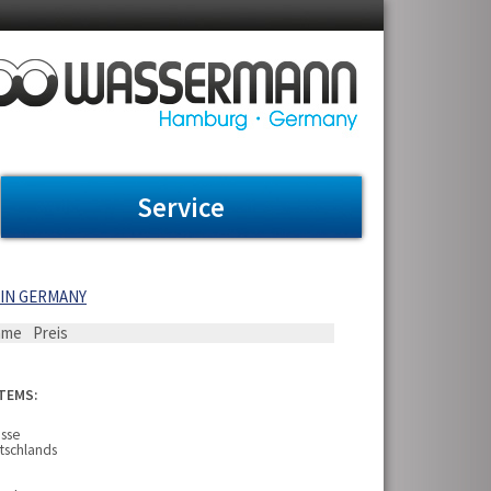
Service
HIN GERMANY
ame
Preis
ITEMS:
esse
tschlands