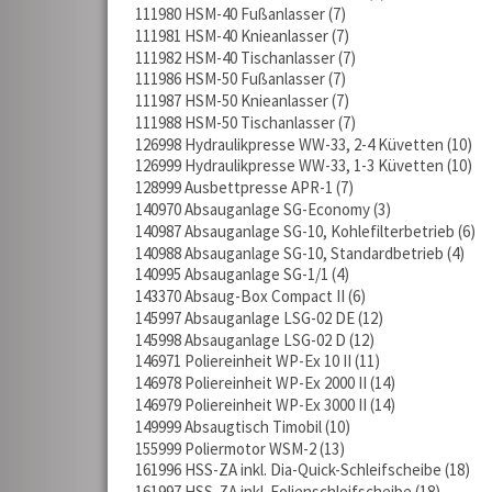
111980 HSM-40 Fußanlasser
7
111981 HSM-40 Knieanlasser
7
111982 HSM-40 Tischanlasser
7
111986 HSM-50 Fußanlasser
7
111987 HSM-50 Knieanlasser
7
111988 HSM-50 Tischanlasser
7
126998 Hydraulikpresse WW-33, 2-4 Küvetten
10
126999 Hydraulikpresse WW-33, 1-3 Küvetten
10
128999 Ausbettpresse APR-1
7
140970 Absauganlage SG-Economy
3
140987 Absauganlage SG-10, Kohlefilterbetrieb
6
140988 Absauganlage SG-10, Standardbetrieb
4
140995 Absauganlage SG-1/1
4
143370 Absaug-Box Compact II
6
145997 Absauganlage LSG-02 DE
12
145998 Absauganlage LSG-02 D
12
146971 Poliereinheit WP-Ex 10 II
11
146978 Poliereinheit WP-Ex 2000 II
14
146979 Poliereinheit WP-Ex 3000 II
14
149999 Absaugtisch Timobil
10
155999 Poliermotor WSM-2
13
161996 HSS-ZA inkl. Dia-Quick-Schleifscheibe
18
161997 HSS-ZA inkl. Folienschleifscheibe
18