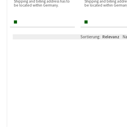
Shipping and billing address has to
Shipping and billing addre
be located within Germany.
be located within German
Sortierung:
Relevanz
N