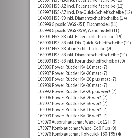
162996 HSS-AZ inkl. Folienschleifscheibe
12
162997 HSS-AZ inkl. Dia-Quick-Schleifscheibe
12
164998 HSS-99 inkl. Diamantschleifscheibe
14
166998 Gipssilo WGS-25T, Tischmodell
11
166999 Gipssilo WGS-25W, Wandmodell
11
168991 HSS-88 inkl. Folienschleifscheibe
19
168996 HSS-88 inkl. Dia-Quick-Schleifscheibe
19
168997 HSS-88 ohne Schleifscheibe
20
168998 HSS-88 inkl. Diamantschleifscheibe
19
168999 HSS-88 inkl. Korundschleifscheibe
19
169986 Power Rüttler KV-16 matt
7
169987 Power Rüttler KV-26 matt
7
169988 Power Rüttler KV-26 plus matt
7
169989 Power Rüttler KV-36 matt
7
169992 Power Rüttler KV-26 plus weiß
7
169996 Power Rüttler KV-26 weiß
7
169997 Power Rüttler KV-56 weiß
7
169998 Power Rüttler KV-16 weiß
7
169999 Power Rüttler KV-36 weiß
7
170970 Ausbrühautomat Wapo-Ex 12 II
9
170977 Kombiautomat Wapo-Ex 8 Plus
9
170976 Kombiautomat Polyquick 160-T95
4