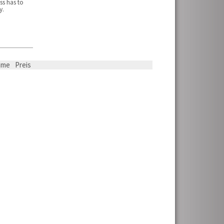
ss has to
y.
ame
Preis