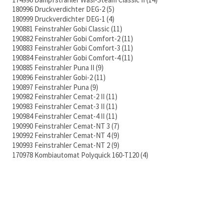
180996 Druckverdichter DEG-2
5
180999 Druckverdichter DEG-1
4
190881 Feinstrahler Gobi Classic
11
190882 Feinstrahler Gobi Comfort-2
11
190883 Feinstrahler Gobi Comfort-3
11
190884 Feinstrahler Gobi Comfort-4
11
190885 Feinstrahler Puna II
9
190896 Feinstrahler Gobi-2
11
190897 Feinstrahler Puna
9
190982 Feinstrahler Cemat-2 II
11
190983 Feinstrahler Cemat-3 II
11
190984 Feinstrahler Cemat-4 II
11
190990 Feinstrahler Cemat-NT 3
7
190992 Feinstrahler Cemat-NT 4
9
190993 Feinstrahler Cemat-NT 2
9
170978 Kombiautomat Polyquick 160-T120
4