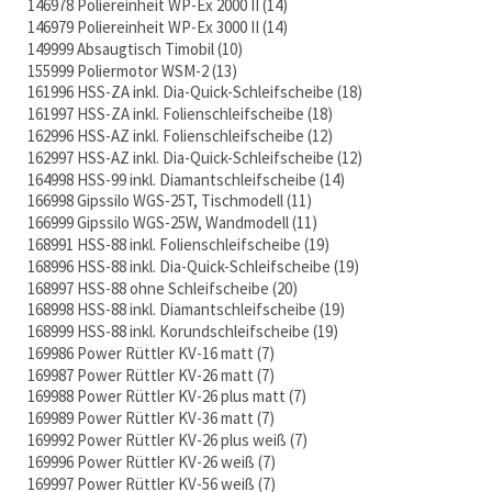
146978 Poliereinheit WP-Ex 2000 II
14
146979 Poliereinheit WP-Ex 3000 II
14
149999 Absaugtisch Timobil
10
155999 Poliermotor WSM-2
13
161996 HSS-ZA inkl. Dia-Quick-Schleifscheibe
18
161997 HSS-ZA inkl. Folienschleifscheibe
18
162996 HSS-AZ inkl. Folienschleifscheibe
12
162997 HSS-AZ inkl. Dia-Quick-Schleifscheibe
12
164998 HSS-99 inkl. Diamantschleifscheibe
14
166998 Gipssilo WGS-25T, Tischmodell
11
166999 Gipssilo WGS-25W, Wandmodell
11
168991 HSS-88 inkl. Folienschleifscheibe
19
168996 HSS-88 inkl. Dia-Quick-Schleifscheibe
19
168997 HSS-88 ohne Schleifscheibe
20
168998 HSS-88 inkl. Diamantschleifscheibe
19
168999 HSS-88 inkl. Korundschleifscheibe
19
169986 Power Rüttler KV-16 matt
7
169987 Power Rüttler KV-26 matt
7
169988 Power Rüttler KV-26 plus matt
7
169989 Power Rüttler KV-36 matt
7
169992 Power Rüttler KV-26 plus weiß
7
169996 Power Rüttler KV-26 weiß
7
169997 Power Rüttler KV-56 weiß
7