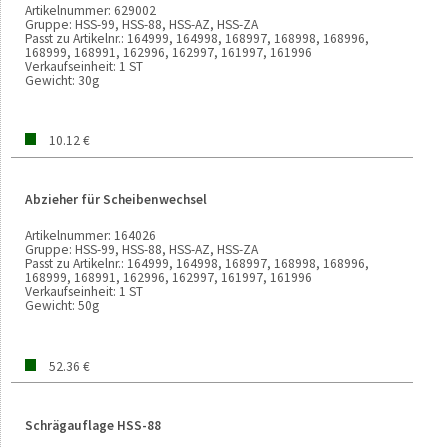
Artikelnummer:
629002
Gruppe:
HSS-99, HSS-88, HSS-AZ, HSS-ZA
Passt zu Artikelnr.:
164999, 164998, 168997, 168998, 168996,
168999, 168991, 162996, 162997, 161997, 161996
Verkaufseinheit:
1 ST
Gewicht:
30g
10.12 €
Abzieher für Scheibenwechsel
Artikelnummer:
164026
Gruppe:
HSS-99, HSS-88, HSS-AZ, HSS-ZA
Passt zu Artikelnr.:
164999, 164998, 168997, 168998, 168996,
168999, 168991, 162996, 162997, 161997, 161996
Verkaufseinheit:
1 ST
Gewicht:
50g
52.36 €
Schrägauflage HSS-88