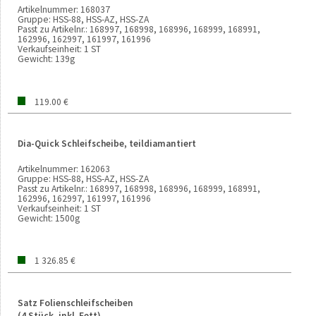
Artikelnummer:
168037
Gruppe:
HSS-88, HSS-AZ, HSS-ZA
Passt zu Artikelnr.:
168997, 168998, 168996, 168999, 168991,
162996, 162997, 161997, 161996
Verkaufseinheit:
1 ST
Gewicht:
139g
119.00 €
Dia-Quick Schleifscheibe, teildiamantiert
Artikelnummer:
162063
Gruppe:
HSS-88, HSS-AZ, HSS-ZA
Passt zu Artikelnr.:
168997, 168998, 168996, 168999, 168991,
162996, 162997, 161997, 161996
Verkaufseinheit:
1 ST
Gewicht:
1500g
1 326.85 €
Satz Folienschleifscheiben
(4 Stück, inkl. Fett)