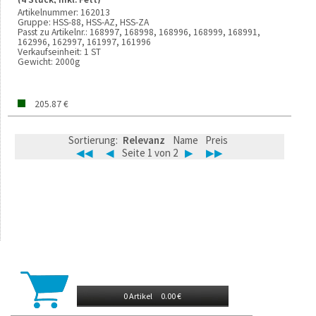
Artikelnummer:
162013
Gruppe:
HSS-88, HSS-AZ, HSS-ZA
Passt zu Artikelnr.:
168997, 168998, 168996, 168999, 168991,
162996, 162997, 161997, 161996
Verkaufseinheit:
1 ST
Gewicht:
2000g
205.87 €
Sortierung:
Relevanz
Name
Preis
◀◀
◀
Seite 1 von 2
▶
▶▶
0 Artikel
0.00 €