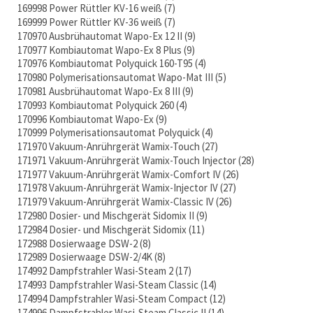
169998 Power Rüttler KV-16 weiß
7
169999 Power Rüttler KV-36 weiß
7
170970 Ausbrühautomat Wapo-Ex 12 II
9
170977 Kombiautomat Wapo-Ex 8 Plus
9
170976 Kombiautomat Polyquick 160-T95
4
170980 Polymerisationsautomat Wapo-Mat III
5
170981 Ausbrühautomat Wapo-Ex 8 III
9
170993 Kombiautomat Polyquick 260
4
170996 Kombiautomat Wapo-Ex
9
170999 Polymerisationsautomat Polyquick
4
171970 Vakuum-Anrührgerät Wamix-Touch
27
171971 Vakuum-Anrührgerät Wamix-Touch Injector
28
171977 Vakuum-Anrührgerät Wamix-Comfort IV
26
171978 Vakuum-Anrührgerät Wamix-Injector IV
27
171979 Vakuum-Anrührgerät Wamix-Classic IV
26
172980 Dosier- und Mischgerät Sidomix II
9
172984 Dosier- und Mischgerät Sidomix
11
172988 Dosierwaage DSW-2
8
172989 Dosierwaage DSW-2/4K
8
174992 Dampfstrahler Wasi-Steam 2
17
174993 Dampfstrahler Wasi-Steam Classic
14
174994 Dampfstrahler Wasi-Steam Compact
12
174996 Dampfstrahler Wasi-Steam Classic II
14