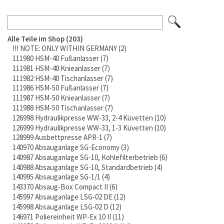
Alle Teile im Shop
203
!!! NOTE: ONLY WITHIN GERMANY
2
111980 HSM-40 Fußanlasser
7
111981 HSM-40 Knieanlasser
7
111982 HSM-40 Tischanlasser
7
111986 HSM-50 Fußanlasser
7
111987 HSM-50 Knieanlasser
7
111988 HSM-50 Tischanlasser
7
126998 Hydraulikpresse WW-33, 2-4 Küvetten
10
126999 Hydraulikpresse WW-33, 1-3 Küvetten
10
128999 Ausbettpresse APR-1
7
140970 Absauganlage SG-Economy
3
140987 Absauganlage SG-10, Kohlefilterbetrieb
6
140988 Absauganlage SG-10, Standardbetrieb
4
140995 Absauganlage SG-1/1
4
143370 Absaug-Box Compact II
6
145997 Absauganlage LSG-02 DE
12
145998 Absauganlage LSG-02 D
12
146971 Poliereinheit WP-Ex 10 II
11