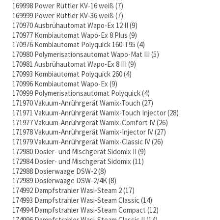
169998 Power Rüttler KV-16 weiß
7
169999 Power Rüttler KV-36 weiß
7
170970 Ausbrühautomat Wapo-Ex 12 II
9
170977 Kombiautomat Wapo-Ex 8 Plus
9
170976 Kombiautomat Polyquick 160-T95
4
170980 Polymerisationsautomat Wapo-Mat III
5
170981 Ausbrühautomat Wapo-Ex 8 III
9
170993 Kombiautomat Polyquick 260
4
170996 Kombiautomat Wapo-Ex
9
170999 Polymerisationsautomat Polyquick
4
171970 Vakuum-Anrührgerät Wamix-Touch
27
171971 Vakuum-Anrührgerät Wamix-Touch Injector
28
171977 Vakuum-Anrührgerät Wamix-Comfort IV
26
171978 Vakuum-Anrührgerät Wamix-Injector IV
27
171979 Vakuum-Anrührgerät Wamix-Classic IV
26
172980 Dosier- und Mischgerät Sidomix II
9
172984 Dosier- und Mischgerät Sidomix
11
172988 Dosierwaage DSW-2
8
172989 Dosierwaage DSW-2/4K
8
174992 Dampfstrahler Wasi-Steam 2
17
174993 Dampfstrahler Wasi-Steam Classic
14
174994 Dampfstrahler Wasi-Steam Compact
12
174996 Dampfstrahler Wasi-Steam Classic II
14