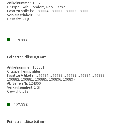
Artikelnummer:
190739
Gruppe:
Gobi Comfort, Gobi Classic
Passt zu Artikelnr.:
190884, 190883, 190882, 190881
Verkaufseinheit:
1 ST
Gewicht:
50 g
119.00 €
Feinstrahldüse 0,8 mm
Artikelnummer:
190551
Gruppe:
Feinstrahler
Passt zu Artikelnr.:
190984, 190983, 190982, 190884, 190883,
190882, 190881, 190885, 190896, 190897
Ab Serien Nr:
124860
Verkaufseinheit:
1 ST
Gewicht:
13g
127.33 €
Feinstrahldüse 0,6 mm