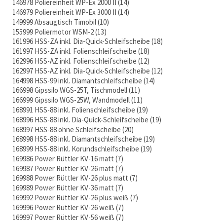
146978 Poliereinheit WP-Ex 2000 II
14
146979 Poliereinheit WP-Ex 3000 II
14
149999 Absaugtisch Timobil
10
155999 Poliermotor WSM-2
13
161996 HSS-ZA inkl. Dia-Quick-Schleifscheibe
18
161997 HSS-ZA inkl. Folienschleifscheibe
18
162996 HSS-AZ inkl. Folienschleifscheibe
12
162997 HSS-AZ inkl. Dia-Quick-Schleifscheibe
12
164998 HSS-99 inkl. Diamantschleifscheibe
14
166998 Gipssilo WGS-25T, Tischmodell
11
166999 Gipssilo WGS-25W, Wandmodell
11
168991 HSS-88 inkl. Folienschleifscheibe
19
168996 HSS-88 inkl. Dia-Quick-Schleifscheibe
19
168997 HSS-88 ohne Schleifscheibe
20
168998 HSS-88 inkl. Diamantschleifscheibe
19
168999 HSS-88 inkl. Korundschleifscheibe
19
169986 Power Rüttler KV-16 matt
7
169987 Power Rüttler KV-26 matt
7
169988 Power Rüttler KV-26 plus matt
7
169989 Power Rüttler KV-36 matt
7
169992 Power Rüttler KV-26 plus weiß
7
169996 Power Rüttler KV-26 weiß
7
169997 Power Rüttler KV-56 weiß
7