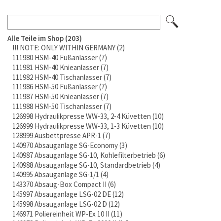
Alle Teile im Shop
203
!!! NOTE: ONLY WITHIN GERMANY
2
111980 HSM-40 Fußanlasser
7
111981 HSM-40 Knieanlasser
7
111982 HSM-40 Tischanlasser
7
111986 HSM-50 Fußanlasser
7
111987 HSM-50 Knieanlasser
7
111988 HSM-50 Tischanlasser
7
126998 Hydraulikpresse WW-33, 2-4 Küvetten
10
126999 Hydraulikpresse WW-33, 1-3 Küvetten
10
128999 Ausbettpresse APR-1
7
140970 Absauganlage SG-Economy
3
140987 Absauganlage SG-10, Kohlefilterbetrieb
6
140988 Absauganlage SG-10, Standardbetrieb
4
140995 Absauganlage SG-1/1
4
143370 Absaug-Box Compact II
6
145997 Absauganlage LSG-02 DE
12
145998 Absauganlage LSG-02 D
12
146971 Poliereinheit WP-Ex 10 II
11