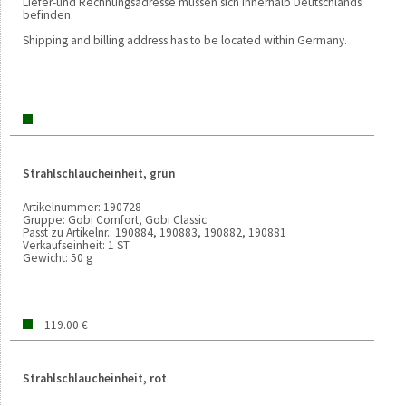
Liefer-und Rechnungsadresse müssen sich innerhalb Deutschlands
befinden.
Shipping and billing address has to be located within Germany.
Strahlschlaucheinheit, grün
Artikelnummer:
190728
Gruppe:
Gobi Comfort, Gobi Classic
Passt zu Artikelnr.:
190884, 190883, 190882, 190881
Verkaufseinheit:
1 ST
Gewicht:
50 g
119.00 €
Strahlschlaucheinheit, rot