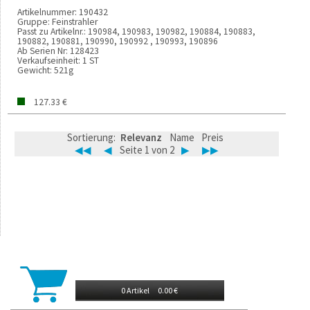
Artikelnummer:
190432
Gruppe:
Feinstrahler
Passt zu Artikelnr.:
190984, 190983, 190982, 190884, 190883,
190882, 190881, 190990, 190992 , 190993, 190896
Ab Serien Nr:
128423
Verkaufseinheit:
1 ST
Gewicht:
521g
127.33 €
Sortierung:
Relevanz
Name
Preis
◀◀
◀
Seite 1 von 2
▶
▶▶
0 Artikel
0.00 €