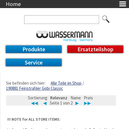
Home
Unternehmen
Über uns
Ansprechpartner
AGB
Datenschutzerklärung
Produkte
Ersatzteilshop
Messetermine
Downloads
Service
Feinwerk
Impressum
DE / EN
Sie befinden sich hier:
Alle Teile im Shop
190881 Feinstrahler Gobi Classic
Deutsch
English
Sortierung:
Relevanz
Name
Preis
◀◀
◀
Seite 1 von 2
▶
▶▶
!!! NOTE for ALL STORE ITEMS: