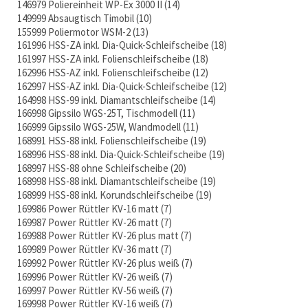
146979 Poliereinheit WP-Ex 3000 II
14
149999 Absaugtisch Timobil
10
155999 Poliermotor WSM-2
13
161996 HSS-ZA inkl. Dia-Quick-Schleifscheibe
18
161997 HSS-ZA inkl. Folienschleifscheibe
18
162996 HSS-AZ inkl. Folienschleifscheibe
12
162997 HSS-AZ inkl. Dia-Quick-Schleifscheibe
12
164998 HSS-99 inkl. Diamantschleifscheibe
14
166998 Gipssilo WGS-25T, Tischmodell
11
166999 Gipssilo WGS-25W, Wandmodell
11
168991 HSS-88 inkl. Folienschleifscheibe
19
168996 HSS-88 inkl. Dia-Quick-Schleifscheibe
19
168997 HSS-88 ohne Schleifscheibe
20
168998 HSS-88 inkl. Diamantschleifscheibe
19
168999 HSS-88 inkl. Korundschleifscheibe
19
169986 Power Rüttler KV-16 matt
7
169987 Power Rüttler KV-26 matt
7
169988 Power Rüttler KV-26 plus matt
7
169989 Power Rüttler KV-36 matt
7
169992 Power Rüttler KV-26 plus weiß
7
169996 Power Rüttler KV-26 weiß
7
169997 Power Rüttler KV-56 weiß
7
169998 Power Rüttler KV-16 weiß
7