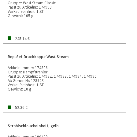
Gruppe:
Wasi-Steam Classic
Passt zu Artikelnr.:
174993
Verkaufseinheit:
1 ST
Gewicht:
105 g
245.14 €
Rep-Set Druckkappe Wasi-Steam
Artikelnummer:
174306
Gruppe:
Dampfstrahler
Passt zu Artikelnr.:
174992, 174993, 174994, 174996
Ab Serien Nr:
128923
Verkaufseinheit:
1 ST
Gewicht:
10 g
52.36 €
Strahlschlaucheinheit, gelb
Artikelnummer:
190489