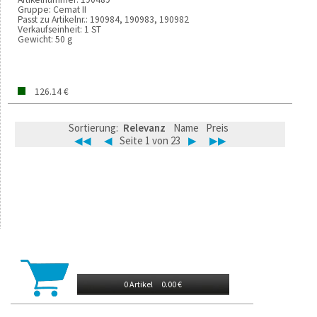
Gruppe:
Cemat II
Passt zu Artikelnr.:
190984, 190983, 190982
Verkaufseinheit:
1 ST
Gewicht:
50 g
126.14 €
Sortierung:
Relevanz
Name
Preis
◀◀
◀
Seite 1 von 23
▶
▶▶
0 Artikel
0.00 €