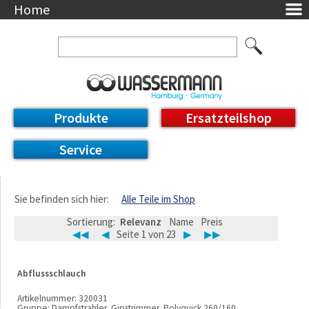
Home
Unternehmen
Über uns
Ansprechpartner
AGB
Datenschutzerklärung
Produkte
Ersatzteilshop
Messetermine
Downloads
Service
Feinwerk
Impressum
DE / EN
Sie befinden sich hier:
Alle Teile im Shop
Deutsch
Sortierung:
Relevanz
Name
Preis
English
◀◀
◀
Seite 1 von 23
▶
▶▶
Abflussschlauch
Artikelnummer:
320031
Gruppe:
Dampfstrahler, Gipstrimmer, Polyquick 260/160