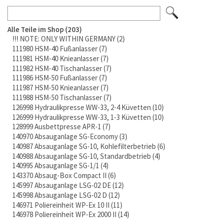
Alle Teile im Shop
203
!!! NOTE: ONLY WITHIN GERMANY
2
111980 HSM-40 Fußanlasser
7
111981 HSM-40 Knieanlasser
7
111982 HSM-40 Tischanlasser
7
111986 HSM-50 Fußanlasser
7
111987 HSM-50 Knieanlasser
7
111988 HSM-50 Tischanlasser
7
126998 Hydraulikpresse WW-33, 2-4 Küvetten
10
126999 Hydraulikpresse WW-33, 1-3 Küvetten
10
128999 Ausbettpresse APR-1
7
140970 Absauganlage SG-Economy
3
140987 Absauganlage SG-10, Kohlefilterbetrieb
6
140988 Absauganlage SG-10, Standardbetrieb
4
140995 Absauganlage SG-1/1
4
143370 Absaug-Box Compact II
6
145997 Absauganlage LSG-02 DE
12
145998 Absauganlage LSG-02 D
12
146971 Poliereinheit WP-Ex 10 II
11
146978 Poliereinheit WP-Ex 2000 II
14