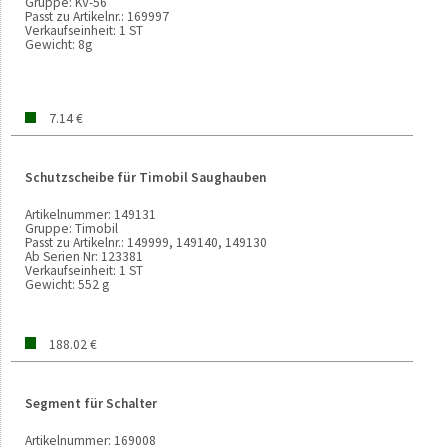
Gruppe:
KV-56
Passt zu Artikelnr.:
169997
Verkaufseinheit:
1 ST
Gewicht:
8g
7.14 €
Schutzscheibe für Timobil Saughauben
Artikelnummer:
149131
Gruppe:
Timobil
Passt zu Artikelnr.:
149999, 149140, 149130
Ab Serien Nr:
123381
Verkaufseinheit:
1 ST
Gewicht:
552 g
188.02 €
Segment für Schalter
Artikelnummer:
169008