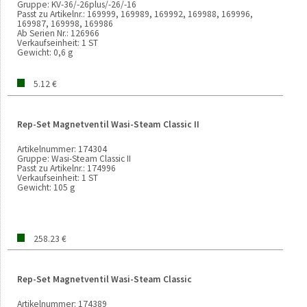
Gruppe:
KV-36/-26plus/-26/-16
Passt zu Artikelnr.:
169999, 169989, 169992, 169988, 169996,
169987, 169998, 169986
Ab Serien Nr.:
126966
Verkaufseinheit:
1 ST
Gewicht:
0,6 g
5.12 €
Rep-Set Magnetventil Wasi-Steam Classic II
Artikelnummer:
174304
Gruppe:
Wasi-Steam Classic II
Passt zu Artikelnr.:
174996
Verkaufseinheit:
1 ST
Gewicht:
105 g
258.23 €
Rep-Set Magnetventil Wasi-Steam Classic
Artikelnummer:
174389