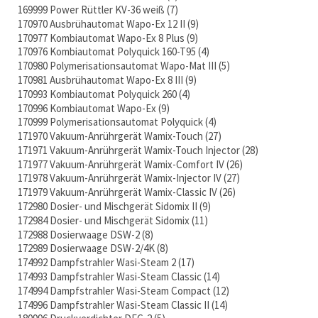
169999 Power Rüttler KV-36 weiß
7
170970 Ausbrühautomat Wapo-Ex 12 II
9
170977 Kombiautomat Wapo-Ex 8 Plus
9
170976 Kombiautomat Polyquick 160-T95
4
170980 Polymerisationsautomat Wapo-Mat III
5
170981 Ausbrühautomat Wapo-Ex 8 III
9
170993 Kombiautomat Polyquick 260
4
170996 Kombiautomat Wapo-Ex
9
170999 Polymerisationsautomat Polyquick
4
171970 Vakuum-Anrührgerät Wamix-Touch
27
171971 Vakuum-Anrührgerät Wamix-Touch Injector
28
171977 Vakuum-Anrührgerät Wamix-Comfort IV
26
171978 Vakuum-Anrührgerät Wamix-Injector IV
27
171979 Vakuum-Anrührgerät Wamix-Classic IV
26
172980 Dosier- und Mischgerät Sidomix II
9
172984 Dosier- und Mischgerät Sidomix
11
172988 Dosierwaage DSW-2
8
172989 Dosierwaage DSW-2/4K
8
174992 Dampfstrahler Wasi-Steam 2
17
174993 Dampfstrahler Wasi-Steam Classic
14
174994 Dampfstrahler Wasi-Steam Compact
12
174996 Dampfstrahler Wasi-Steam Classic II
14