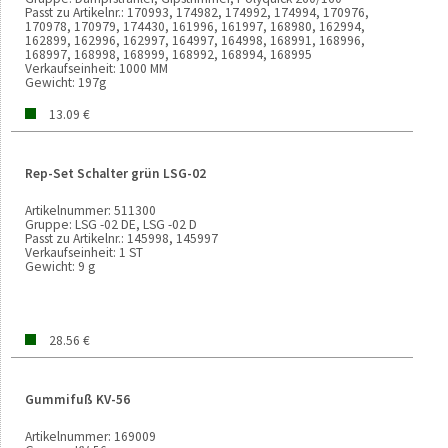
Passt zu Artikelnr.:
170993, 174982, 174992, 174994, 170976,
170978, 170979, 174430, 161996, 161997, 168980, 162994,
162899, 162996, 162997, 164997, 164998, 168991, 168996,
168997, 168998, 168999, 168992, 168994, 168995
Verkaufseinheit:
1000 MM
Gewicht:
197g
13.09 €
Rep-Set Schalter grün LSG-02
Artikelnummer:
511300
Gruppe:
LSG -02 DE, LSG -02 D
Passt zu Artikelnr.:
145998, 145997
Verkaufseinheit:
1 ST
Gewicht:
9 g
28.56 €
Gummifuß KV-56
Artikelnummer:
169009