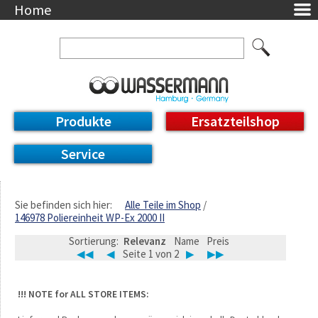
Home
Unternehmen
Über uns
Ansprechpartner
AGB
Datenschutzerklärung
Produkte
Ersatzteilshop
Messetermine
Downloads
Service
Feinwerk
Impressum
DE / EN
Sie befinden sich hier:
Alle Teile im Shop
146978 Poliereinheit WP-Ex 2000 II
Deutsch
English
Sortierung:
Relevanz
Name
Preis
◀◀
◀
Seite 1 von 2
▶
▶▶
!!! NOTE for ALL STORE ITEMS: