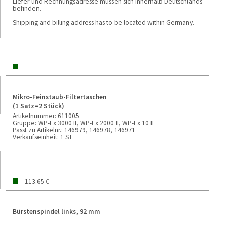
Liefer-und Rechnungsadresse müssen sich innerhalb Deutschlands
befinden.
Shipping and billing address has to be located within Germany.
Mikro-Feinstaub-Filtertaschen
(1 Satz=2 Stück)
Artikelnummer:
611005
Gruppe:
WP-Ex 3000 II, WP-Ex 2000 II, WP-Ex 10 II
Passt zu Artikelnr.:
146979, 146978, 146971
Verkaufseinheit:
1 ST
113.65 €
Bürstenspindel links, 92 mm