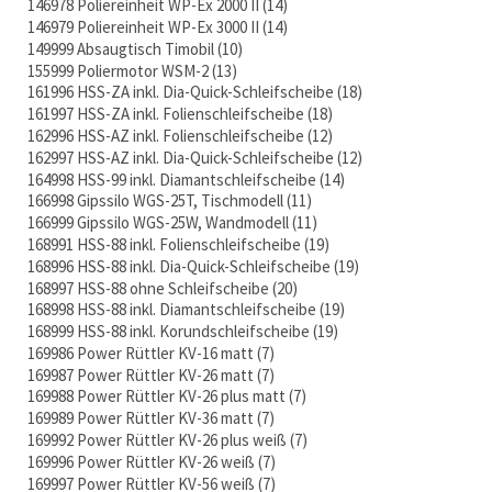
146978 Poliereinheit WP-Ex 2000 II
14
146979 Poliereinheit WP-Ex 3000 II
14
149999 Absaugtisch Timobil
10
155999 Poliermotor WSM-2
13
161996 HSS-ZA inkl. Dia-Quick-Schleifscheibe
18
161997 HSS-ZA inkl. Folienschleifscheibe
18
162996 HSS-AZ inkl. Folienschleifscheibe
12
162997 HSS-AZ inkl. Dia-Quick-Schleifscheibe
12
164998 HSS-99 inkl. Diamantschleifscheibe
14
166998 Gipssilo WGS-25T, Tischmodell
11
166999 Gipssilo WGS-25W, Wandmodell
11
168991 HSS-88 inkl. Folienschleifscheibe
19
168996 HSS-88 inkl. Dia-Quick-Schleifscheibe
19
168997 HSS-88 ohne Schleifscheibe
20
168998 HSS-88 inkl. Diamantschleifscheibe
19
168999 HSS-88 inkl. Korundschleifscheibe
19
169986 Power Rüttler KV-16 matt
7
169987 Power Rüttler KV-26 matt
7
169988 Power Rüttler KV-26 plus matt
7
169989 Power Rüttler KV-36 matt
7
169992 Power Rüttler KV-26 plus weiß
7
169996 Power Rüttler KV-26 weiß
7
169997 Power Rüttler KV-56 weiß
7