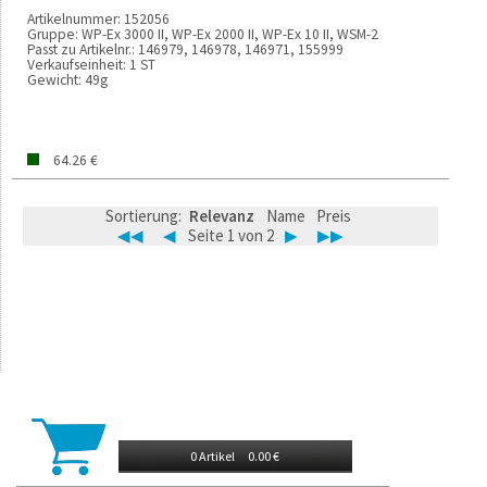
Artikelnummer:
152056
Gruppe:
WP-Ex 3000 II, WP-Ex 2000 II, WP-Ex 10 II, WSM-2
Passt zu Artikelnr.:
146979, 146978, 146971, 155999
Verkaufseinheit:
1 ST
Gewicht:
49g
64.26 €
Sortierung:
Relevanz
Name
Preis
◀◀
◀
Seite 1 von 2
▶
▶▶
0 Artikel
0.00 €