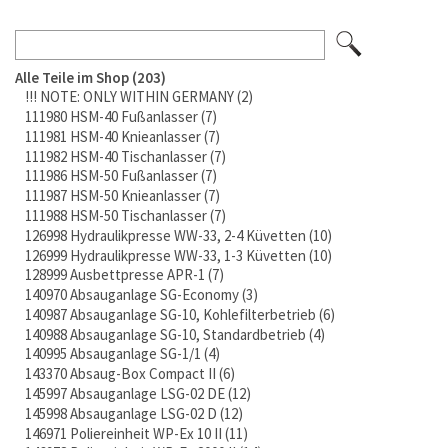
Alle Teile im Shop
203
!!! NOTE: ONLY WITHIN GERMANY
2
111980 HSM-40 Fußanlasser
7
111981 HSM-40 Knieanlasser
7
111982 HSM-40 Tischanlasser
7
111986 HSM-50 Fußanlasser
7
111987 HSM-50 Knieanlasser
7
111988 HSM-50 Tischanlasser
7
126998 Hydraulikpresse WW-33, 2-4 Küvetten
10
126999 Hydraulikpresse WW-33, 1-3 Küvetten
10
128999 Ausbettpresse APR-1
7
140970 Absauganlage SG-Economy
3
140987 Absauganlage SG-10, Kohlefilterbetrieb
6
140988 Absauganlage SG-10, Standardbetrieb
4
140995 Absauganlage SG-1/1
4
143370 Absaug-Box Compact II
6
145997 Absauganlage LSG-02 DE
12
145998 Absauganlage LSG-02 D
12
146971 Poliereinheit WP-Ex 10 II
11