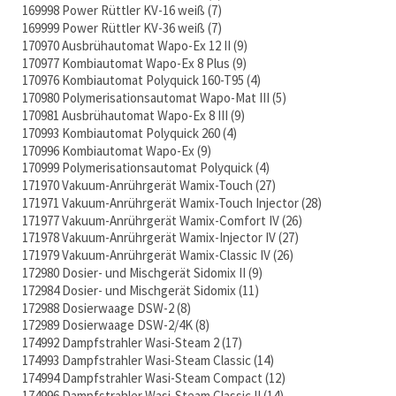
169998 Power Rüttler KV-16 weiß
7
169999 Power Rüttler KV-36 weiß
7
170970 Ausbrühautomat Wapo-Ex 12 II
9
170977 Kombiautomat Wapo-Ex 8 Plus
9
170976 Kombiautomat Polyquick 160-T95
4
170980 Polymerisationsautomat Wapo-Mat III
5
170981 Ausbrühautomat Wapo-Ex 8 III
9
170993 Kombiautomat Polyquick 260
4
170996 Kombiautomat Wapo-Ex
9
170999 Polymerisationsautomat Polyquick
4
171970 Vakuum-Anrührgerät Wamix-Touch
27
171971 Vakuum-Anrührgerät Wamix-Touch Injector
28
171977 Vakuum-Anrührgerät Wamix-Comfort IV
26
171978 Vakuum-Anrührgerät Wamix-Injector IV
27
171979 Vakuum-Anrührgerät Wamix-Classic IV
26
172980 Dosier- und Mischgerät Sidomix II
9
172984 Dosier- und Mischgerät Sidomix
11
172988 Dosierwaage DSW-2
8
172989 Dosierwaage DSW-2/4K
8
174992 Dampfstrahler Wasi-Steam 2
17
174993 Dampfstrahler Wasi-Steam Classic
14
174994 Dampfstrahler Wasi-Steam Compact
12
174996 Dampfstrahler Wasi-Steam Classic II
14