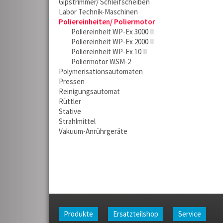
Gipstrimmer/ Schleifscheiben
Labor Technik-Maschinen
Poliereinheiten/ Poliermotor
Poliereinheit WP-Ex 3000 II
Poliereinheit WP-Ex 2000 II
Poliereinheit WP-Ex 10 II
Poliermotor WSM-2
Polymerisationsautomaten
Pressen
Reinigungsautomat
Rüttler
Stative
Strahlmittel
Vakuum-Anrührgeräte
Produkte
Ersatzteilshop
Service