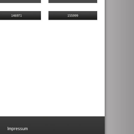
146971
155999
Impressum