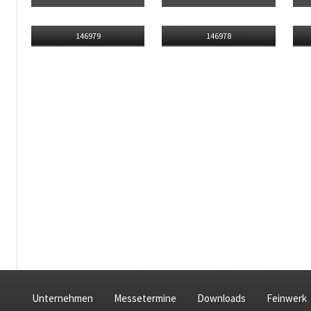
146979
146978
Unternehmen
Messetermine
Downloads
Feinwerk