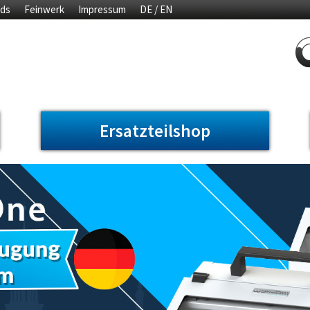
ds
Feinwerk
Impressum
DE / EN
Ersatzteilshop