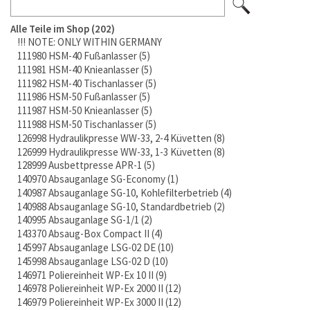
Alle Teile im Shop
202
!!! NOTE: ONLY WITHIN GERMANY
111980 HSM-40 Fußanlasser
5
111981 HSM-40 Knieanlasser
5
111982 HSM-40 Tischanlasser
5
111986 HSM-50 Fußanlasser
5
111987 HSM-50 Knieanlasser
5
111988 HSM-50 Tischanlasser
5
126998 Hydraulikpresse WW-33, 2-4 Küvetten
8
126999 Hydraulikpresse WW-33, 1-3 Küvetten
8
128999 Ausbettpresse APR-1
5
140970 Absauganlage SG-Economy
1
140987 Absauganlage SG-10, Kohlefilterbetrieb
4
140988 Absauganlage SG-10, Standardbetrieb
2
140995 Absauganlage SG-1/1
2
143370 Absaug-Box Compact II
4
145997 Absauganlage LSG-02 DE
10
145998 Absauganlage LSG-02 D
10
146971 Poliereinheit WP-Ex 10 II
9
146978 Poliereinheit WP-Ex 2000 II
12
146979 Poliereinheit WP-Ex 3000 II
12