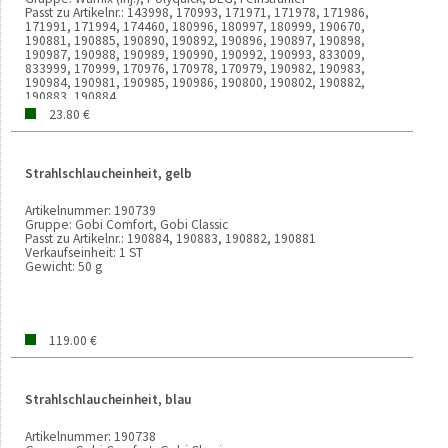
Passt zu Artikelnr.:
143998, 170993, 171971, 171978, 171986,
171991, 171994, 174460, 180996, 180997, 180999, 190670,
190881, 190885, 190890, 190892, 190896, 190897, 190898,
190987, 190988, 190989, 190990, 190992, 190993, 833009,
833999, 170999, 170976, 170978, 170979, 190982, 190983,
190984, 190981, 190985, 190986, 190800, 190802, 190882,
190883, 190884
Verkaufseinheit:
1000 MM
23.80 €
Gewicht:
31g
Strahlschlaucheinheit, gelb
Artikelnummer:
190739
Gruppe:
Gobi Comfort, Gobi Classic
Passt zu Artikelnr.:
190884, 190883, 190882, 190881
Verkaufseinheit:
1 ST
Gewicht:
50 g
119.00 €
Strahlschlaucheinheit, blau
Artikelnummer:
190738