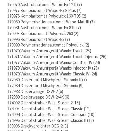
170970 Ausbrühautomat Wapo-Ex 12 II
7
170977 Kombiautomat Wapo-Ex 8 Plus
7
170976 Kombiautomat Polyquick 160-T95
2
170980 Polymerisationsautomat Wapo-Mat III
3
170981 Ausbrühautomat Wapo-Ex 8 III
7
170993 Kombiautomat Polyquick 260
2
170996 Kombiautomat Wapo-Ex
7
170999 Polymerisationsautomat Polyquick
2
171970 Vakuum-Anrührgerät Wamix-Touch
25
171971 Vakuum-Anrührgerät Wamix-Touch Injector
26
171977 Vakuum-Anrührgerät Wamix-Comfort IV
24
171978 Vakuum-Anrührgerät Wamix-Injector IV
25
171979 Vakuum-Anrührgerät Wamix-Classic IV
24
172980 Dosier- und Mischgerät Sidomix II
7
172984 Dosier- und Mischgerät Sidomix
9
172988 Dosierwaage DSW-2
6
172989 Dosierwaage DSW-2/4K
6
174992 Dampfstrahler Wasi-Steam 2
15
174993 Dampfstrahler Wasi-Steam Classic
12
174994 Dampfstrahler Wasi-Steam Compact
10
174996 Dampfstrahler Wasi-Steam Classic II
12
180996 Druckverdichter DEG-2
3