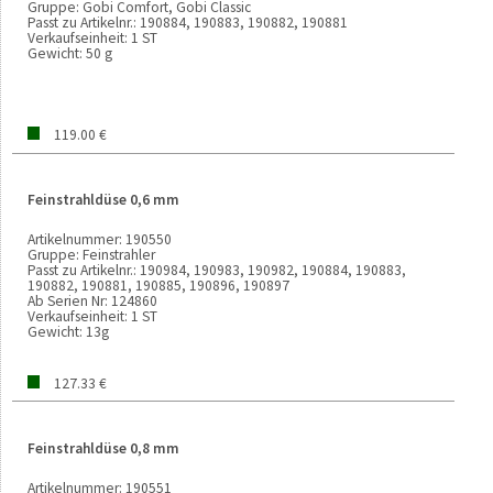
Gruppe:
Gobi Comfort, Gobi Classic
Passt zu Artikelnr.:
190884, 190883, 190882, 190881
Verkaufseinheit:
1 ST
Gewicht:
50 g
119.00 €
Feinstrahldüse 0,6 mm
Artikelnummer:
190550
Gruppe:
Feinstrahler
Passt zu Artikelnr.:
190984, 190983, 190982, 190884, 190883,
190882, 190881, 190885, 190896, 190897
Ab Serien Nr:
124860
Verkaufseinheit:
1 ST
Gewicht:
13g
127.33 €
Feinstrahldüse 0,8 mm
Artikelnummer:
190551