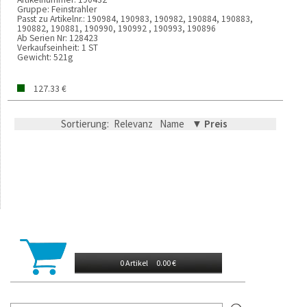
Gruppe:
Feinstrahler
Passt zu Artikelnr.:
190984, 190983, 190982, 190884, 190883,
190882, 190881, 190990, 190992 , 190993, 190896
Ab Serien Nr:
128423
Verkaufseinheit:
1 ST
Gewicht:
521g
127.33 €
Sortierung:
Relevanz
Name
▼ Preis
0 Artikel
0.00 €