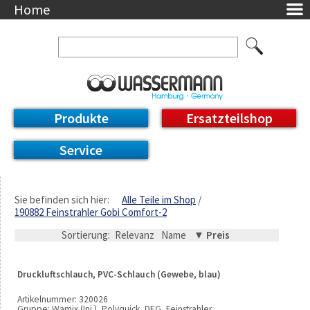
Home
Unternehmen
Über uns
Ansprechpartner
AGB
Datenschutzerklärung
Produkte
Ersatzteilshop
Messetermine
Downloads
Service
Feinwerk
Impressum
DE / EN
Sie befinden sich hier:
Alle Teile im Shop
190882 Feinstrahler Gobi Comfort-2
Deutsch
English
Sortierung:
Relevanz
Name
▼ Preis
Druckluftschlauch, PVC-Schlauch (Gewebe, blau)
Artikelnummer:
320026
Gruppe:
Wamix (Inj.), Polyquick, DEG, Feinstrahler