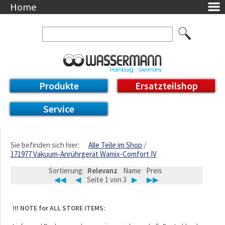
Home
Unternehmen
Über uns
Ansprechpartner
AGB
Datenschutzerklärung
Produkte
Ersatzteilshop
Messetermine
Downloads
Service
Feinwerk
Impressum
DE / EN
Sie befinden sich hier:
Alle Teile im Shop
171977 Vakuum-Anrührgerät Wamix-Comfort IV
Deutsch
English
Sortierung:
Relevanz
Name
Preis
◀◀
◀
Seite 1 von 3
▶
▶▶
!!! NOTE for ALL STORE ITEMS: