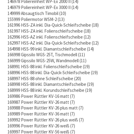
146978 Poliereinheit WP-Ex 2000 II
14
146979 Poliereinheit WP-Ex 3000 II
14
149999 Absaugtisch Timobil
10
155999 Poliermotor WSM-2
13
161996 HSS-ZA inkl. Dia-Quick-Schleifscheibe
18
161997 HSS-ZA inkl. Folienschleifscheibe
18
162996 HSS-AZ inkl. Folienschleifscheibe
12
162997 HSS-AZ inkl. Dia-Quick-Schleifscheibe
12
164998 HSS-99 inkl. Diamantschleifscheibe
14
166998 Gipssilo WGS-25T, Tischmodell
11
166999 Gipssilo WGS-25W, Wandmodell
11
168991 HSS-88 inkl. Folienschleifscheibe
19
168996 HSS-88 inkl. Dia-Quick-Schleifscheibe
19
168997 HSS-88 ohne Schleifscheibe
20
168998 HSS-88 inkl. Diamantschleifscheibe
19
168999 HSS-88 inkl. Korundschleifscheibe
19
169986 Power Rüttler KV-16 matt
7
169987 Power Rüttler KV-26 matt
7
169988 Power Rüttler KV-26 plus matt
7
169989 Power Rüttler KV-36 matt
7
169992 Power Rüttler KV-26 plus weiß
7
169996 Power Rüttler KV-26 weiß
7
169997 Power Rüttler KV-56 weiß
7