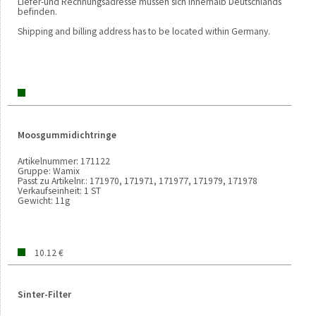
Liefer-und Rechnungsadresse müssen sich innerhalb Deutschlands
befinden.
Shipping and billing address has to be located within Germany.
Moosgummidichtringe
Artikelnummer:
171122
Gruppe:
Wamix
Passt zu Artikelnr.:
171970, 171971, 171977, 171979, 171978
Verkaufseinheit:
1 ST
Gewicht:
11g
10.12 €
Sinter-Filter