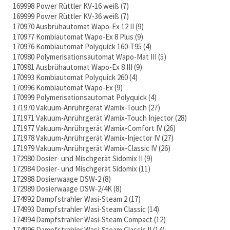
169998 Power Rüttler KV-16 weiß
7
169999 Power Rüttler KV-36 weiß
7
170970 Ausbrühautomat Wapo-Ex 12 II
9
170977 Kombiautomat Wapo-Ex 8 Plus
9
170976 Kombiautomat Polyquick 160-T95
4
170980 Polymerisationsautomat Wapo-Mat III
5
170981 Ausbrühautomat Wapo-Ex 8 III
9
170993 Kombiautomat Polyquick 260
4
170996 Kombiautomat Wapo-Ex
9
170999 Polymerisationsautomat Polyquick
4
171970 Vakuum-Anrührgerät Wamix-Touch
27
171971 Vakuum-Anrührgerät Wamix-Touch Injector
28
171977 Vakuum-Anrührgerät Wamix-Comfort IV
26
171978 Vakuum-Anrührgerät Wamix-Injector IV
27
171979 Vakuum-Anrührgerät Wamix-Classic IV
26
172980 Dosier- und Mischgerät Sidomix II
9
172984 Dosier- und Mischgerät Sidomix
11
172988 Dosierwaage DSW-2
8
172989 Dosierwaage DSW-2/4K
8
174992 Dampfstrahler Wasi-Steam 2
17
174993 Dampfstrahler Wasi-Steam Classic
14
174994 Dampfstrahler Wasi-Steam Compact
12
174996 Dampfstrahler Wasi-Steam Classic II
14