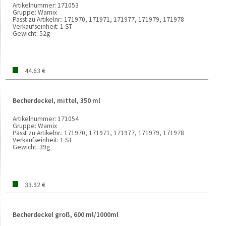
Artikelnummer:
171053
Gruppe:
Wamix
Passt zu Artikelnr.:
171970, 171971, 171977, 171979, 171978
Verkaufseinheit:
1 ST
Gewicht:
52g
44.63 €
Becherdeckel, mittel, 350 ml
Artikelnummer:
171054
Gruppe:
Wamix
Passt zu Artikelnr.:
171970, 171971, 171977, 171979, 171978
Verkaufseinheit:
1 ST
Gewicht:
39g
33.92 €
Becherdeckel groß, 600 ml/1000ml