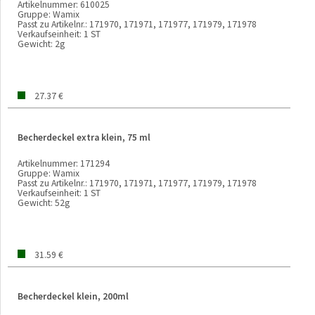
Artikelnummer:
610025
Gruppe:
Wamix
Passt zu Artikelnr.:
171970, 171971, 171977, 171979, 171978
Verkaufseinheit:
1 ST
Gewicht:
2g
27.37 €
Becherdeckel extra klein, 75 ml
Artikelnummer:
171294
Gruppe:
Wamix
Passt zu Artikelnr.:
171970, 171971, 171977, 171979, 171978
Verkaufseinheit:
1 ST
Gewicht:
52g
31.59 €
Becherdeckel klein, 200ml