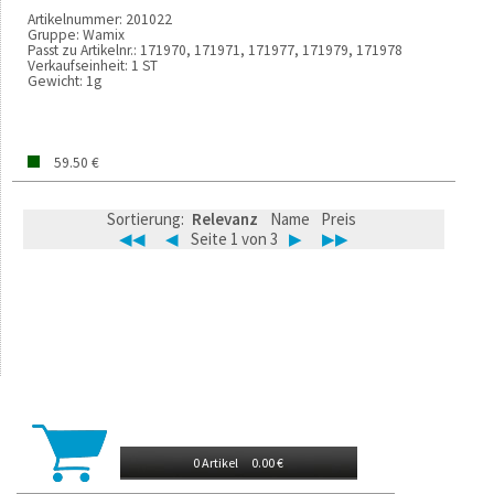
Artikelnummer:
201022
Gruppe:
Wamix
Passt zu Artikelnr.:
171970, 171971, 171977, 171979, 171978
Verkaufseinheit:
1 ST
Gewicht:
1g
59.50 €
Sortierung:
Relevanz
Name
Preis
◀◀
◀
Seite 1 von 3
▶
▶▶
0 Artikel
0.00 €