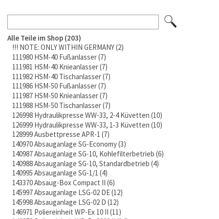
Alle Teile im Shop
203
!!! NOTE: ONLY WITHIN GERMANY
2
111980 HSM-40 Fußanlasser
7
111981 HSM-40 Knieanlasser
7
111982 HSM-40 Tischanlasser
7
111986 HSM-50 Fußanlasser
7
111987 HSM-50 Knieanlasser
7
111988 HSM-50 Tischanlasser
7
126998 Hydraulikpresse WW-33, 2-4 Küvetten
10
126999 Hydraulikpresse WW-33, 1-3 Küvetten
10
128999 Ausbettpresse APR-1
7
140970 Absauganlage SG-Economy
3
140987 Absauganlage SG-10, Kohlefilterbetrieb
6
140988 Absauganlage SG-10, Standardbetrieb
4
140995 Absauganlage SG-1/1
4
143370 Absaug-Box Compact II
6
145997 Absauganlage LSG-02 DE
12
145998 Absauganlage LSG-02 D
12
146971 Poliereinheit WP-Ex 10 II
11