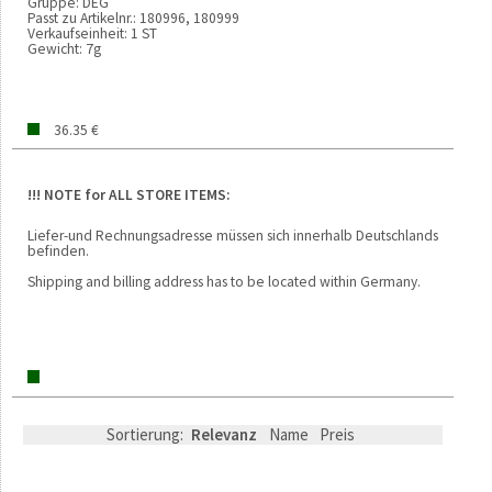
Gruppe:
DEG
Passt zu Artikelnr.:
180996, 180999
Verkaufseinheit:
1 ST
Gewicht:
7g
36.35 €
!!! NOTE for ALL STORE ITEMS:
Liefer-und Rechnungsadresse müssen sich innerhalb Deutschlands
befinden.
Shipping and billing address has to be located within Germany.
Sortierung:
Relevanz
Name
Preis