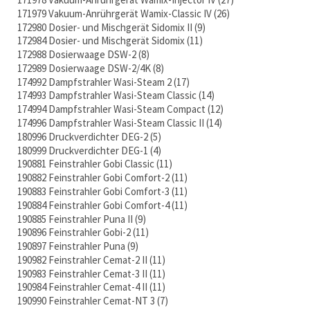
171979 Vakuum-Anrührgerät Wamix-Classic IV
26
172980 Dosier- und Mischgerät Sidomix II
9
172984 Dosier- und Mischgerät Sidomix
11
172988 Dosierwaage DSW-2
8
172989 Dosierwaage DSW-2/4K
8
174992 Dampfstrahler Wasi-Steam 2
17
174993 Dampfstrahler Wasi-Steam Classic
14
174994 Dampfstrahler Wasi-Steam Compact
12
174996 Dampfstrahler Wasi-Steam Classic II
14
180996 Druckverdichter DEG-2
5
180999 Druckverdichter DEG-1
4
190881 Feinstrahler Gobi Classic
11
190882 Feinstrahler Gobi Comfort-2
11
190883 Feinstrahler Gobi Comfort-3
11
190884 Feinstrahler Gobi Comfort-4
11
190885 Feinstrahler Puna II
9
190896 Feinstrahler Gobi-2
11
190897 Feinstrahler Puna
9
190982 Feinstrahler Cemat-2 II
11
190983 Feinstrahler Cemat-3 II
11
190984 Feinstrahler Cemat-4 II
11
190990 Feinstrahler Cemat-NT 3
7