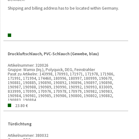
Shipping and billing address has to be located within Germany.
Druckluftschlauch, PVC-Schlauch (Gewebe, blau)
Artikelnummer:
320026
Gruppe:
Wamix (Inj.), Polyquick, DEG, Feinstrahler
Passt zu Artikelnr.:
143998, 170993, 171971, 171978, 171986,
171991, 171994, 174460, 180996, 180997, 180999, 190670,
190881, 190885, 190890, 190892, 190896, 190897, 190898,
190987, 190988, 190989, 190990, 190992, 190993, 833009,
833999, 170999, 170976, 170978, 170979, 190982, 190983,
190984, 190981, 190985, 190986, 190800, 190802, 190882,
190883, 190884
Verkaufseinheit:
1000 MM
23.80 €
Gewicht:
31g
Türdichtung
Artikelnummer:
380032