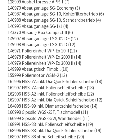
128999 Ausbettpresse APR-1
7
140970 Absauganlage SG-Economy
3
140987 Absauganlage SG-10, Kohlefilterbetrieb
6
140988 Absauganlage SG-10, Standardbetrieb
4
140995 Absauganlage SG-1/1
4
143370 Absaug-Box Compact II
6
145997 Absauganlage LSG-02 DE
12
145998 Absauganlage LSG-02 D
12
146971 Poliereinheit WP-Ex 10 II
11
146978 Poliereinheit WP-Ex 2000 II
14
146979 Poliereinheit WP-Ex 3000 II
14
149999 Absaugtisch Timobil
10
155999 Poliermotor WSM-2
13
161996 HSS-ZA inkl. Dia-Quick-Schleifscheibe
18
161997 HSS-ZA inkl. Folienschleifscheibe
18
162996 HSS-AZ inkl. Folienschleifscheibe
12
162997 HSS-AZ inkl. Dia-Quick-Schleifscheibe
12
164998 HSS-99 inkl. Diamantschleifscheibe
14
166998 Gipssilo WGS-25T, Tischmodell
11
166999 Gipssilo WGS-25W, Wandmodell
11
168991 HSS-88 inkl. Folienschleifscheibe
19
168996 HSS-88 inkl. Dia-Quick-Schleifscheibe
19
168997 HSS-88 ohne Schleifscheibe
20