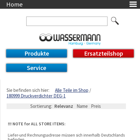
Home
Unternehmen
Über uns
Ansprechpartner
AGB
Datenschutzerklärung
Produkte
Ersatzteilshop
Messetermine
Downloads
Service
Feinwerk
Impressum
DE / EN
Sie befinden sich hier:
Alle Teile im Shop
180999 Druckverdichter DEG-1
Deutsch
English
Sortierung:
Relevanz
Name
Preis
!!! NOTE for ALL STORE ITEMS:
Liefer-und Rechnungsadresse müssen sich innerhalb Deutschlands
befinden.