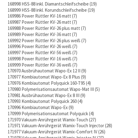
168998 HSS-88 inkl. Diamantschleifscheibe
19
168999 HSS-88 inkl. Korundschleifscheibe
19
169986 Power Rüttler KV-16 matt
7
169987 Power Rüttler KV-26 matt
7
169988 Power Rüttler KV-26 plus matt
7
169989 Power Rüttler KV-36 matt
7
169992 Power Rüttler KV-26 plus weiß
7
169996 Power Rüttler KV-26 weiß
7
169997 Power Rüttler KV-56 weiß
7
169998 Power Rüttler KV-16 weiß
7
169999 Power Rüttler KV-36 weiß
7
170970 Ausbrühautomat Wapo-Ex 12 II
9
170977 Kombiautomat Wapo-Ex 8 Plus
9
170976 Kombiautomat Polyquick 160-T95
4
170980 Polymerisationsautomat Wapo-Mat III
5
170981 Ausbrühautomat Wapo-Ex 8 III
9
170993 Kombiautomat Polyquick 260
4
170996 Kombiautomat Wapo-Ex
9
170999 Polymerisationsautomat Polyquick
4
171970 Vakuum-Anrührgerät Wamix-Touch
27
171971 Vakuum-Anrührgerät Wamix-Touch Injector
28
171977 Vakuum-Anrührgerät Wamix-Comfort IV
26
171978 Vakuum-Anrührgerät Wamix-Injector IV
27