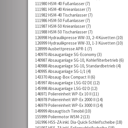
111980 HSM-40 Fußanlasser
7
111981 HSM-40 Knieanlasser
7
111982 HSM-40 Tischanlasser
7
111986 HSM-50 Fußanlasser
7
111987 HSM-50 Knieanlasser
7
111988 HSM-50 Tischanlasser
7
126998 Hydraulikpresse WW-33, 2-4 Küvetten
10
126999 Hydraulikpresse WW-33, 1-3 Küvetten
10
128999 Ausbettpresse APR-1
7
140970 Absauganlage SG-Economy
3
140987 Absauganlage SG-10, Kohlefilterbetrieb
6
140988 Absauganlage SG-10, Standardbetrieb
4
140995 Absauganlage SG-1/1
4
143370 Absaug-Box Compact II
6
145997 Absauganlage LSG-02 DE
12
145998 Absauganlage LSG-02 D
12
146971 Poliereinheit WP-Ex 10 II
11
146978 Poliereinheit WP-Ex 2000 II
14
146979 Poliereinheit WP-Ex 3000 II
14
149999 Absaugtisch Timobil
10
155999 Poliermotor WSM-2
13
161996 HSS-ZA inkl. Dia-Quick-Schleifscheibe
18
161997 HSS-ZA inkl. Folienschleifscheibe
18