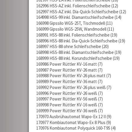
162996 HSS-AZ inkl. Folienschleifscheibe
12
162997 HSS-AZ inkl. Dia-Quick-Schleifscheibe
12
164998 HSS-99 inkl. Diamantschleifscheibe
14
166998 Gipssilo WGS-25T, Tischmodell
11
166999 Gipssilo WGS-25W, Wandmodell
11
168991 HSS-88 inkl. Folienschleifscheibe
19
168996 HSS-88 inkl. Dia-Quick-Schleifscheibe
19
168997 HSS-88 ohne Schleifscheibe
20
168998 HSS-88 inkl. Diamantschleifscheibe
19
168999 HSS-88 inkl. Korundschleifscheibe
19
169986 Power Rüttler KV-16 matt
7
169987 Power Rüttler KV-26 matt
7
169988 Power Rüttler KV-26 plus matt
7
169989 Power Rüttler KV-36 matt
7
169992 Power Rüttler KV-26 plus weiß
7
169996 Power Rüttler KV-26 weiß
7
169997 Power Rüttler KV-56 weiß
7
169998 Power Rüttler KV-16 weiß
7
169999 Power Rüttler KV-36 weiß
7
170970 Ausbrühautomat Wapo-Ex 12 II
9
170977 Kombiautomat Wapo-Ex 8 Plus
9
170976 Kombiautomat Polyquick 160-T95
4