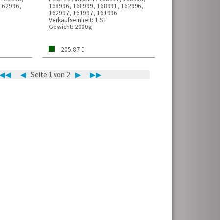
162996,
168996, 168999, 168991, 162996,
162997, 161997, 161996
Verkaufseinheit:
1 ST
Gewicht:
2000g
205.87 €
◀◀
◀
Seite 1 von 2
▶
▶▶