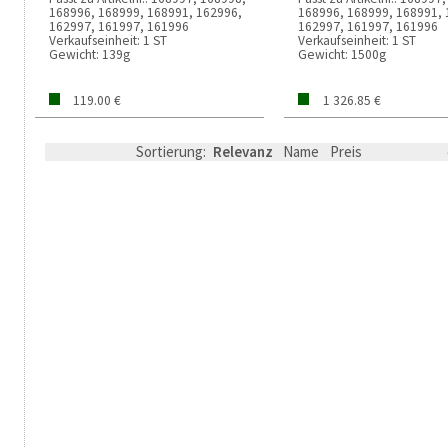
168996, 168999, 168991, 162996,
168996, 168999, 168991, 
162997, 161997, 161996
162997, 161997, 161996
Verkaufseinheit:
1 ST
Verkaufseinheit:
1 ST
Gewicht:
139g
Gewicht:
1500g
119.00 €
1 326.85 €
Sortierung:
Relevanz
Name
Preis