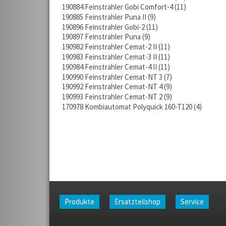
190884 Feinstrahler Gobi Comfort-4
11
190885 Feinstrahler Puna II
9
190896 Feinstrahler Gobi-2
11
190897 Feinstrahler Puna
9
190982 Feinstrahler Cemat-2 II
11
190983 Feinstrahler Cemat-3 II
11
190984 Feinstrahler Cemat-4 II
11
190990 Feinstrahler Cemat-NT 3
7
190992 Feinstrahler Cemat-NT 4
9
190993 Feinstrahler Cemat-NT 2
9
170978 Kombiautomat Polyquick 160-T120
4
Produkte
Ersatzteilshop
Service