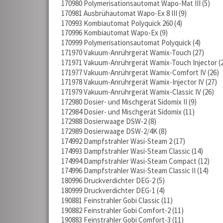
170980 Polymerisationsautomat Wapo-Mat III
5
170981 Ausbrühautomat Wapo-Ex 8 III
9
170993 Kombiautomat Polyquick 260
4
170996 Kombiautomat Wapo-Ex
9
170999 Polymerisationsautomat Polyquick
4
171970 Vakuum-Anrührgerät Wamix-Touch
27
171971 Vakuum-Anrührgerät Wamix-Touch Injector
171977 Vakuum-Anrührgerät Wamix-Comfort IV
26
171978 Vakuum-Anrührgerät Wamix-Injector IV
27
171979 Vakuum-Anrührgerät Wamix-Classic IV
26
172980 Dosier- und Mischgerät Sidomix II
9
172984 Dosier- und Mischgerät Sidomix
11
172988 Dosierwaage DSW-2
8
172989 Dosierwaage DSW-2/4K
8
174992 Dampfstrahler Wasi-Steam 2
17
174993 Dampfstrahler Wasi-Steam Classic
14
174994 Dampfstrahler Wasi-Steam Compact
12
174996 Dampfstrahler Wasi-Steam Classic II
14
180996 Druckverdichter DEG-2
5
180999 Druckverdichter DEG-1
4
190881 Feinstrahler Gobi Classic
11
190882 Feinstrahler Gobi Comfort-2
11
190883 Feinstrahler Gobi Comfort-3
11