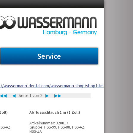
Service
https://wassermann-dental.com/wassermann-shop/shop.html?ai%5Bf_c
◀◀
◀
Seite 1 von 2
▶
▶▶
Zoll)
Abflussschlauch 1 m (1 Zoll)
Artikelnummer:
320017
HSS-AZ,
Gruppe:
HSS-99, HSS-88, HSS-AZ,
HSS-ZA