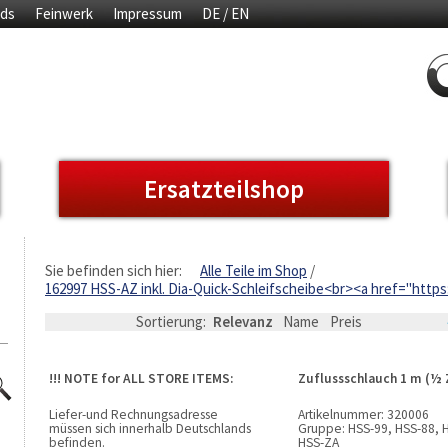
ds
Feinwerk
Impressum
DE / EN
Ersatzteilshop
Sie befinden sich hier:
Alle Teile im Shop
162997 HSS-AZ inkl. Dia-Quick-Schleifscheibe<br><a href="
Sortierung:
Relevanz
Name
Preis
!!! NOTE for ALL STORE ITEMS:
Zuflussschlauch 1 m (½ 
Liefer-und Rechnungsadresse
Artikelnummer:
320006
müssen sich innerhalb Deutschlands
Gruppe:
HSS-99, HSS-88, 
befinden.
HSS-ZA