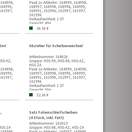
 164998,
Passt zu Artikelnr.:
164999, 164998,
168999,
168997, 168998, 168996, 168999,
161997,
168991, 162996, 162997, 161997,
161996
Verkaufseinheit:
1 ST
Gewicht:
49g
36.30 €
25ml
Abzieher für Scheibenwechsel
Artikelnummer:
164026
HSS-AZ,
Gruppe:
HSS-99, HSS-88, HSS-AZ,
HSS-ZA
 164998,
Passt zu Artikelnr.:
164999, 164998,
168999,
168997, 168998, 168996, 168999,
161997,
168991, 162996, 162997, 161997,
161996
Verkaufseinheit:
1 ST
Gewicht:
50g
52.36 €
,
Satz Folienschleifscheiben
(4 Stück, inkl. Fett)
Artikelnummer:
162013
HSS-ZA
Gruppe:
HSS-88, HSS-AZ, HSS-ZA
 168998,
Passt zu Artikelnr.:
168997, 168998,