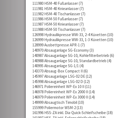
111980 HSM-40 Fußanlasser
7
111981 HSM-40 Knieanlasser
7
111982 HSM-40 Tischanlasser
7
111986 HSM-50 Fußanlasser
7
111987 HSM-50 Knieanlasser
7
111988 HSM-50 Tischanlasser
7
126998 Hydraulikpresse WW-33, 2-4 Küvetten
10
126999 Hydraulikpresse WW-33, 1-3 Küvetten
10
128999 Ausbettpresse APR-1
7
140970 Absauganlage SG-Economy
3
140987 Absauganlage SG-10, Kohlefilterbetrieb
6
140988 Absauganlage SG-10, Standardbetrieb
4
140995 Absauganlage SG-1/1
4
143370 Absaug-Box Compact II
6
145997 Absauganlage LSG-02 DE
12
145998 Absauganlage LSG-02 D
12
146971 Poliereinheit WP-Ex 10 II
11
146978 Poliereinheit WP-Ex 2000 II
14
146979 Poliereinheit WP-Ex 3000 II
14
149999 Absaugtisch Timobil
10
155999 Poliermotor WSM-2
13
161996 HSS-ZA inkl. Dia-Quick-Schleifscheibe
18
161997 HSS-ZA inkl. Folienschleifscheibe
18