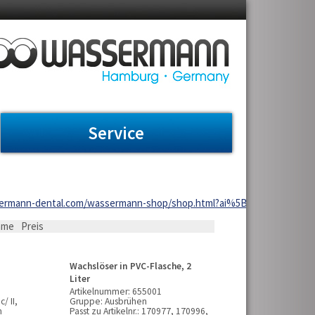
Service
wassermann-dental.com/wassermann-shop/shop.html?ai%5Bf_catid%5D=
ame
Preis
Wachslöser in PVC-Flasche, 2
Liter
Artikelnummer:
655001
/ II,
Gruppe:
Ausbrühen
n
Passt zu Artikelnr.:
170977, 170996,