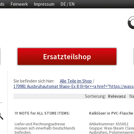
ds
Feinwerk
Impressum
DE / EN
Ersatzteilshop
Sie befinden sich hier:
Alle Teile im Shop
170981 Ausbrühautomat Wapo-Ex 8 III<br><a href="https://
Sortierung:
Relevanz
N
!!! NOTE for ALL STORE ITEMS:
Kalklöser in PVC-Flasche
Liefer-und Rechnungsadresse
Artikelnummer:
655002
müssen sich innerhalb Deutschlands
Gruppe:
Wasi-Steam Classic
befinden.
Ausbrühen, Polymerisiere