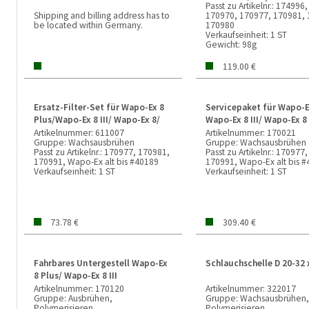
Passt zu Artikelnr.:
174996,
Shipping and billing address has to
170970, 170977, 170981, 
be located within Germany.
170980
Verkaufseinheit:
1 ST
Gewicht:
98g
119.00 €
Ersatz-Filter-Set für Wapo-Ex 8
Servicepaket für Wapo-E
Plus/Wapo-Ex 8 III/ Wapo-Ex 8/
Wapo-Ex 8 III/ Wapo-Ex 8
Wapo-Ex alt bis #40189
Ex alt bis #40189
Artikelnummer:
611007
Artikelnummer:
170021
Gruppe:
Wachsausbrühen
Gruppe:
Wachsausbrühen
Passt zu Artikelnr.:
170977, 170981,
Passt zu Artikelnr.:
170977,
170991, Wapo-Ex alt bis #40189
170991, Wapo-Ex alt bis 
Verkaufseinheit:
1 ST
Verkaufseinheit:
1 ST
73.78 €
309.40 €
Fahrbares Untergestell Wapo-Ex
Schlauchschelle D 20-32 
8 Plus/ Wapo-Ex 8 III
Artikelnummer:
170120
Artikelnummer:
322017
Gruppe:
Ausbrühen,
Gruppe:
Wachsausbrühen,
Polymerisieren
Polymerisieren