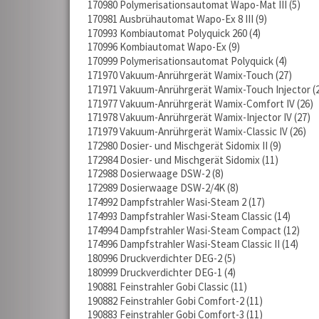
170980 Polymerisationsautomat Wapo-Mat III
5
170981 Ausbrühautomat Wapo-Ex 8 III
9
170993 Kombiautomat Polyquick 260
4
170996 Kombiautomat Wapo-Ex
9
170999 Polymerisationsautomat Polyquick
4
171970 Vakuum-Anrührgerät Wamix-Touch
27
171971 Vakuum-Anrührgerät Wamix-Touch Injector
171977 Vakuum-Anrührgerät Wamix-Comfort IV
26
171978 Vakuum-Anrührgerät Wamix-Injector IV
27
171979 Vakuum-Anrührgerät Wamix-Classic IV
26
172980 Dosier- und Mischgerät Sidomix II
9
172984 Dosier- und Mischgerät Sidomix
11
172988 Dosierwaage DSW-2
8
172989 Dosierwaage DSW-2/4K
8
174992 Dampfstrahler Wasi-Steam 2
17
174993 Dampfstrahler Wasi-Steam Classic
14
174994 Dampfstrahler Wasi-Steam Compact
12
174996 Dampfstrahler Wasi-Steam Classic II
14
180996 Druckverdichter DEG-2
5
180999 Druckverdichter DEG-1
4
190881 Feinstrahler Gobi Classic
11
190882 Feinstrahler Gobi Comfort-2
11
190883 Feinstrahler Gobi Comfort-3
11