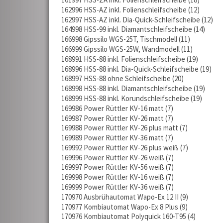
162996 HSS-AZ inkl. Folienschleifscheibe
12
162997 HSS-AZ inkl. Dia-Quick-Schleifscheibe
12
164998 HSS-99 inkl. Diamantschleifscheibe
14
166998 Gipssilo WGS-25T, Tischmodell
11
166999 Gipssilo WGS-25W, Wandmodell
11
168991 HSS-88 inkl. Folienschleifscheibe
19
168996 HSS-88 inkl. Dia-Quick-Schleifscheibe
19
168997 HSS-88 ohne Schleifscheibe
20
168998 HSS-88 inkl. Diamantschleifscheibe
19
168999 HSS-88 inkl. Korundschleifscheibe
19
169986 Power Rüttler KV-16 matt
7
169987 Power Rüttler KV-26 matt
7
169988 Power Rüttler KV-26 plus matt
7
169989 Power Rüttler KV-36 matt
7
169992 Power Rüttler KV-26 plus weiß
7
169996 Power Rüttler KV-26 weiß
7
169997 Power Rüttler KV-56 weiß
7
169998 Power Rüttler KV-16 weiß
7
169999 Power Rüttler KV-36 weiß
7
170970 Ausbrühautomat Wapo-Ex 12 II
9
170977 Kombiautomat Wapo-Ex 8 Plus
9
170976 Kombiautomat Polyquick 160-T95
4