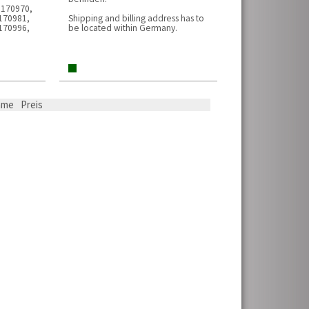
 170970,
170981,
Shipping and billing address has to
170996,
be located within Germany.
ame
Preis