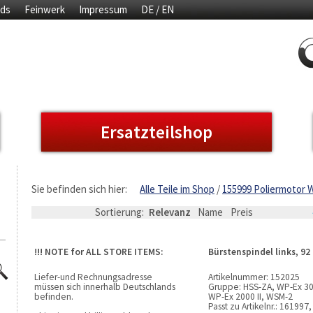
ds
Feinwerk
Impressum
DE / EN
Ersatzteilshop
Sie befinden sich hier:
Alle Teile im Shop
155999 Poliermotor
Sortierung:
Relevanz
Name
Preis
!!! NOTE for ALL STORE ITEMS:
Bürstenspindel links, 9
Liefer-und Rechnungsadresse
Artikelnummer:
152025
müssen sich innerhalb Deutschlands
Gruppe:
HSS-ZA, WP-Ex 300
befinden.
WP-Ex 2000 II, WSM-2
Passt zu Artikelnr.:
161997,