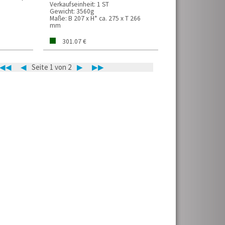
Verkaufseinheit:
1 ST
Gewicht:
3560g
Maße:
B 207 x H* ca. 275 x T 266
mm
301.07 €
◀◀
◀
Seite 1 von 2
▶
▶▶