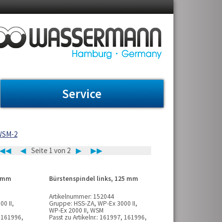
Service
 WSM-2
◀◀
◀
Seite 1 von 2
▶
▶▶
2 mm
Bürstenspindel links, 125 mm
Artikelnummer:
152044
0 II,
Gruppe:
HSS-ZA, WP-Ex 3000 II,
WP-Ex 2000 II, WSM
 161996,
Passt zu Artikelnr.:
161997, 161996,