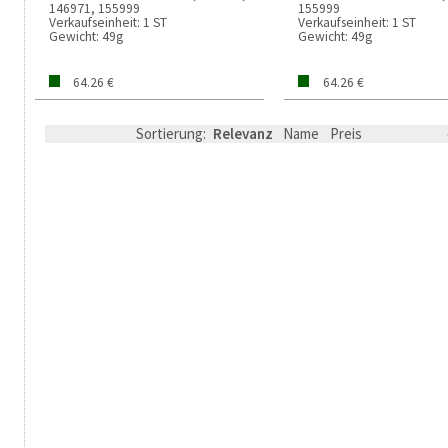
146971, 155999
155999
Verkaufseinheit:
1 ST
Verkaufseinheit:
1 ST
Gewicht:
49g
Gewicht:
49g
64.26 €
64.26 €
Sortierung:
Relevanz
Name
Preis