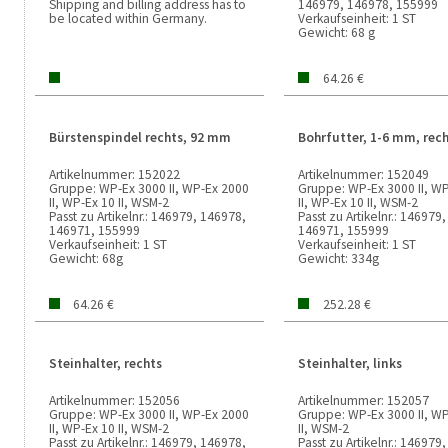
Shipping and billing address has to
146979, 146978, 155999
be located within Germany.
Verkaufseinheit:
1 ST
Gewicht:
68 g
64.26 €
Bürstenspindel rechts, 92 mm
Bohrfutter, 1-6 mm, rec
Artikelnummer:
152022
Artikelnummer:
152049
Gruppe:
WP-Ex 3000 II, WP-Ex 2000
Gruppe:
WP-Ex 3000 II, W
II, WP-Ex 10 II, WSM-2
II, WP-Ex 10 II, WSM-2
Passt zu Artikelnr.:
146979, 146978,
Passt zu Artikelnr.:
146979,
146971, 155999
146971, 155999
Verkaufseinheit:
1 ST
Verkaufseinheit:
1 ST
Gewicht:
68g
Gewicht:
334g
64.26 €
252.28 €
Steinhalter, rechts
Steinhalter, links
Artikelnummer:
152056
Artikelnummer:
152057
Gruppe:
WP-Ex 3000 II, WP-Ex 2000
Gruppe:
WP-Ex 3000 II, W
II, WP-Ex 10 II, WSM-2
II, WSM-2
Passt zu Artikelnr.:
146979, 146978,
Passt zu Artikelnr.:
146979,