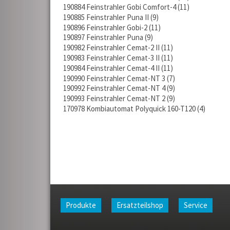
190884 Feinstrahler Gobi Comfort-4
11
190885 Feinstrahler Puna II
9
190896 Feinstrahler Gobi-2
11
190897 Feinstrahler Puna
9
190982 Feinstrahler Cemat-2 II
11
190983 Feinstrahler Cemat-3 II
11
190984 Feinstrahler Cemat-4 II
11
190990 Feinstrahler Cemat-NT 3
7
190992 Feinstrahler Cemat-NT 4
9
190993 Feinstrahler Cemat-NT 2
9
170978 Kombiautomat Polyquick 160-T120
4
Produkte
Ersatzteilshop
Service