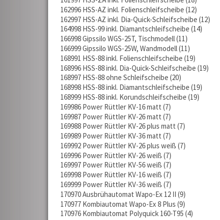
162996 HSS-AZ inkl. Folienschleifscheibe
12
162997 HSS-AZ inkl. Dia-Quick-Schleifscheibe
12
164998 HSS-99 inkl. Diamantschleifscheibe
14
166998 Gipssilo WGS-25T, Tischmodell
11
166999 Gipssilo WGS-25W, Wandmodell
11
168991 HSS-88 inkl. Folienschleifscheibe
19
168996 HSS-88 inkl. Dia-Quick-Schleifscheibe
19
168997 HSS-88 ohne Schleifscheibe
20
168998 HSS-88 inkl. Diamantschleifscheibe
19
168999 HSS-88 inkl. Korundschleifscheibe
19
169986 Power Rüttler KV-16 matt
7
169987 Power Rüttler KV-26 matt
7
169988 Power Rüttler KV-26 plus matt
7
169989 Power Rüttler KV-36 matt
7
169992 Power Rüttler KV-26 plus weiß
7
169996 Power Rüttler KV-26 weiß
7
169997 Power Rüttler KV-56 weiß
7
169998 Power Rüttler KV-16 weiß
7
169999 Power Rüttler KV-36 weiß
7
170970 Ausbrühautomat Wapo-Ex 12 II
9
170977 Kombiautomat Wapo-Ex 8 Plus
9
170976 Kombiautomat Polyquick 160-T95
4