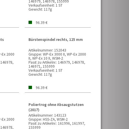
146979, 146978, 155999
Verkaufseinheit:
1 ST
Gewicht:
117g
96.39 €
hts
Bürstenspindel rechts, 125 mm
Artikelnummer:
152043
P-Ex 2000
Gruppe:
WP-Ex 3000 II, WP-Ex 2000
II, WP-Ex 10 II, WSM-2
 146978,
Passt zu Artikelnr.:
146979, 146978,
146971, 155999
Verkaufseinheit:
1 ST
Gewicht:
117g
96.39 €
Poliertrog ohne Absaugstutzen
(2017)
Artikelnummer:
143123
P-Ex 2000
Gruppe:
HSS-ZA, WSM-2
Passt zu Artikelnr.:
161996, 161997,
 146978,
155999