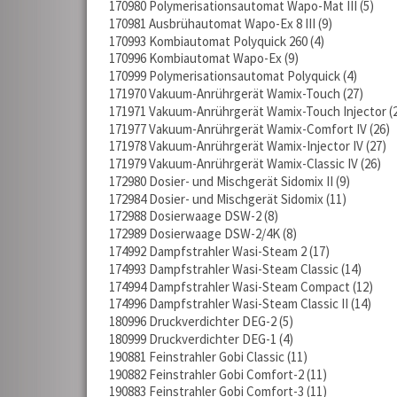
170980 Polymerisationsautomat Wapo-Mat III
5
170981 Ausbrühautomat Wapo-Ex 8 III
9
170993 Kombiautomat Polyquick 260
4
170996 Kombiautomat Wapo-Ex
9
170999 Polymerisationsautomat Polyquick
4
171970 Vakuum-Anrührgerät Wamix-Touch
27
171971 Vakuum-Anrührgerät Wamix-Touch Injector
171977 Vakuum-Anrührgerät Wamix-Comfort IV
26
171978 Vakuum-Anrührgerät Wamix-Injector IV
27
171979 Vakuum-Anrührgerät Wamix-Classic IV
26
172980 Dosier- und Mischgerät Sidomix II
9
172984 Dosier- und Mischgerät Sidomix
11
172988 Dosierwaage DSW-2
8
172989 Dosierwaage DSW-2/4K
8
174992 Dampfstrahler Wasi-Steam 2
17
174993 Dampfstrahler Wasi-Steam Classic
14
174994 Dampfstrahler Wasi-Steam Compact
12
174996 Dampfstrahler Wasi-Steam Classic II
14
180996 Druckverdichter DEG-2
5
180999 Druckverdichter DEG-1
4
190881 Feinstrahler Gobi Classic
11
190882 Feinstrahler Gobi Comfort-2
11
190883 Feinstrahler Gobi Comfort-3
11