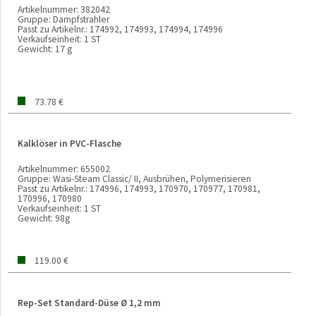
Artikelnummer:
382042
Gruppe:
Dampfstrahler
Passt zu Artikelnr.:
174992, 174993, 174994, 174996
Verkaufseinheit:
1 ST
Gewicht:
17 g
73.78 €
Kalklöser in PVC-Flasche
Artikelnummer:
655002
Gruppe:
Wasi-Steam Classic/ II, Ausbrühen, Polymerisieren
Passt zu Artikelnr.:
174996, 174993, 170970, 170977, 170981,
170996, 170980
Verkaufseinheit:
1 ST
Gewicht:
98g
119.00 €
Rep-Set Standard-Düse Ø 1,2 mm