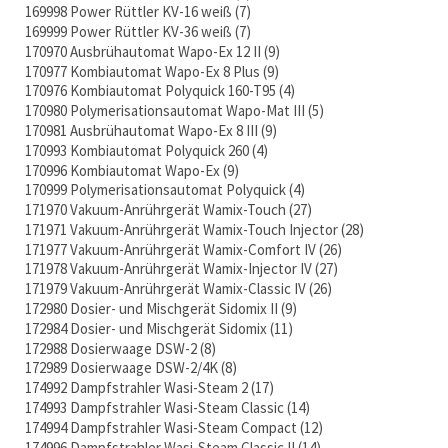
169998 Power Rüttler KV-16 weiß
7
169999 Power Rüttler KV-36 weiß
7
170970 Ausbrühautomat Wapo-Ex 12 II
9
170977 Kombiautomat Wapo-Ex 8 Plus
9
170976 Kombiautomat Polyquick 160-T95
4
170980 Polymerisationsautomat Wapo-Mat III
5
170981 Ausbrühautomat Wapo-Ex 8 III
9
170993 Kombiautomat Polyquick 260
4
170996 Kombiautomat Wapo-Ex
9
170999 Polymerisationsautomat Polyquick
4
171970 Vakuum-Anrührgerät Wamix-Touch
27
171971 Vakuum-Anrührgerät Wamix-Touch Injector
28
171977 Vakuum-Anrührgerät Wamix-Comfort IV
26
171978 Vakuum-Anrührgerät Wamix-Injector IV
27
171979 Vakuum-Anrührgerät Wamix-Classic IV
26
172980 Dosier- und Mischgerät Sidomix II
9
172984 Dosier- und Mischgerät Sidomix
11
172988 Dosierwaage DSW-2
8
172989 Dosierwaage DSW-2/4K
8
174992 Dampfstrahler Wasi-Steam 2
17
174993 Dampfstrahler Wasi-Steam Classic
14
174994 Dampfstrahler Wasi-Steam Compact
12
174996 Dampfstrahler Wasi-Steam Classic II
14