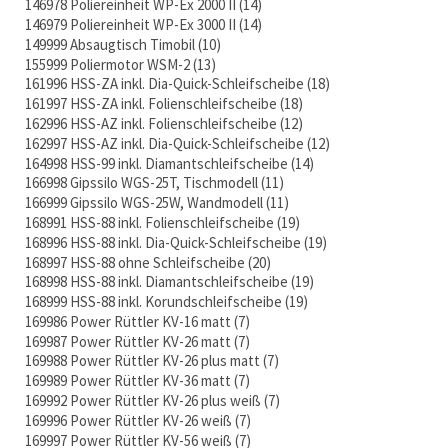
146978 Poliereinheit WP-Ex 2000 II
14
146979 Poliereinheit WP-Ex 3000 II
14
149999 Absaugtisch Timobil
10
155999 Poliermotor WSM-2
13
161996 HSS-ZA inkl. Dia-Quick-Schleifscheibe
18
161997 HSS-ZA inkl. Folienschleifscheibe
18
162996 HSS-AZ inkl. Folienschleifscheibe
12
162997 HSS-AZ inkl. Dia-Quick-Schleifscheibe
12
164998 HSS-99 inkl. Diamantschleifscheibe
14
166998 Gipssilo WGS-25T, Tischmodell
11
166999 Gipssilo WGS-25W, Wandmodell
11
168991 HSS-88 inkl. Folienschleifscheibe
19
168996 HSS-88 inkl. Dia-Quick-Schleifscheibe
19
168997 HSS-88 ohne Schleifscheibe
20
168998 HSS-88 inkl. Diamantschleifscheibe
19
168999 HSS-88 inkl. Korundschleifscheibe
19
169986 Power Rüttler KV-16 matt
7
169987 Power Rüttler KV-26 matt
7
169988 Power Rüttler KV-26 plus matt
7
169989 Power Rüttler KV-36 matt
7
169992 Power Rüttler KV-26 plus weiß
7
169996 Power Rüttler KV-26 weiß
7
169997 Power Rüttler KV-56 weiß
7