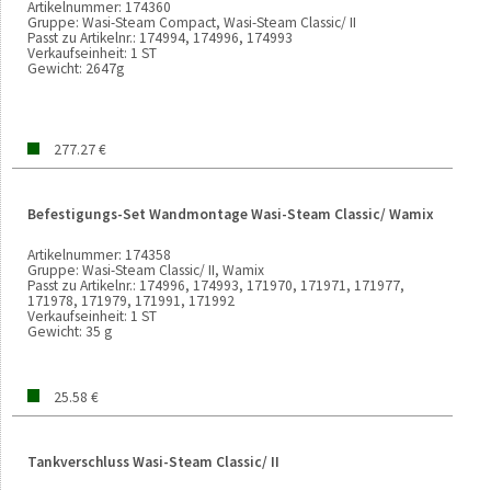
Artikelnummer:
174360
Gruppe:
Wasi-Steam Compact, Wasi-Steam Classic/ II
Passt zu Artikelnr.:
174994, 174996, 174993
Verkaufseinheit:
1 ST
Gewicht:
2647g
277.27 €
Befestigungs-Set Wandmontage Wasi-Steam Classic/ Wamix
Artikelnummer:
174358
Gruppe:
Wasi-Steam Classic/ II, Wamix
Passt zu Artikelnr.:
174996, 174993, 171970, 171971, 171977,
171978, 171979, 171991, 171992
Verkaufseinheit:
1 ST
Gewicht:
35 g
25.58 €
Tankverschluss Wasi-Steam Classic/ II