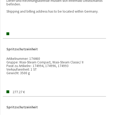
Liefer-und Rechnungsadresse müssen sich innerhalb Deutschlands
befinden.
Shipping and billing address has to be located within Germany.
Spritzschutzeinheit
Artikelnummer:
174460
Gruppe:
Wasi-Steam Compact, Wasi-Steam Classic/ II
Passt zu Artikelnr.:
174994, 174996, 174993
Verkaufseinheit:
1 ST
Gewicht:
3500 g
277.27 €
Spritzschutzeinheit