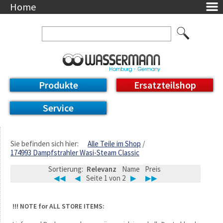
Home
Unternehmen
Über uns
Ansprechpartner
AGB
Datenschutzerklärung
Produkte
Ersatzteilshop
Messetermine
Downloads
Service
Feinwerk
Impressum
DE / EN
Sie befinden sich hier:
Alle Teile im Shop
174993 Dampfstrahler Wasi-Steam Classic
Deutsch
English
Sortierung:
Relevanz
Name
Preis
◀◀
◀
Seite 1 von 2
▶
▶▶
!!! NOTE for ALL STORE ITEMS: