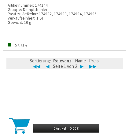
Artikelnummer:
174144
Gruppe:
Dampfstrahler
Passt zu Artikelnr.:
174992, 174993, 174994, 174996
Verkaufseinheit:
1 ST
Gewicht:
10 g
57.71 €
Sortierung:
Relevanz
Name
Preis
◀◀
◀
Seite 1 von 2
▶
▶▶
0 Artikel
0.00 €