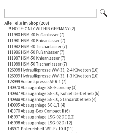
Alle Teile im Shop
203
!!! NOTE: ONLY WITHIN GERMANY
2
111980 HSM-40 Fußanlasser
7
111981 HSM-40 Knieanlasser
7
111982 HSM-40 Tischanlasser
7
111986 HSM-50 Fußanlasser
7
111987 HSM-50 Knieanlasser
7
111988 HSM-50 Tischanlasser
7
126998 Hydraulikpresse WW-33, 2-4 Küvetten
10
126999 Hydraulikpresse WW-33, 1-3 Küvetten
10
128999 Ausbettpresse APR-1
7
140970 Absauganlage SG-Economy
3
140987 Absauganlage SG-10, Kohlefilterbetrieb
6
140988 Absauganlage SG-10, Standardbetrieb
4
140995 Absauganlage SG-1/1
4
143370 Absaug-Box Compact II
6
145997 Absauganlage LSG-02 DE
12
145998 Absauganlage LSG-02 D
12
146971 Poliereinheit WP-Ex 10 II
11