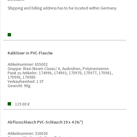
Shipping and billing address has to be located within Germany.
Kalklöser in PVC-Flasche
Artikelnummer:
655002
Gruppe:
Wasi-Steam Classic/ II, Ausbrühen, Polymerisieren
Passt zu Artikelnr.:
174996, 174993, 170970, 170977, 170981,
170996, 170980
Verkaufseinheit:
1 ST
Gewicht:
98g
119.00 €
Abflusschlauch PVC-Schlauch 19 x 4 (¾")
Artikelnummer:
320030