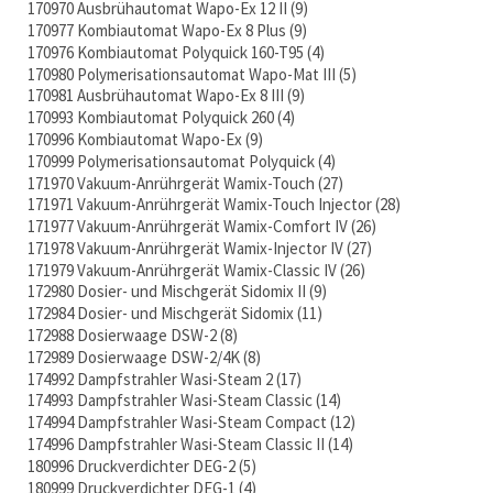
170970 Ausbrühautomat Wapo-Ex 12 II
9
170977 Kombiautomat Wapo-Ex 8 Plus
9
170976 Kombiautomat Polyquick 160-T95
4
170980 Polymerisationsautomat Wapo-Mat III
5
170981 Ausbrühautomat Wapo-Ex 8 III
9
170993 Kombiautomat Polyquick 260
4
170996 Kombiautomat Wapo-Ex
9
170999 Polymerisationsautomat Polyquick
4
171970 Vakuum-Anrührgerät Wamix-Touch
27
171971 Vakuum-Anrührgerät Wamix-Touch Injector
28
171977 Vakuum-Anrührgerät Wamix-Comfort IV
26
171978 Vakuum-Anrührgerät Wamix-Injector IV
27
171979 Vakuum-Anrührgerät Wamix-Classic IV
26
172980 Dosier- und Mischgerät Sidomix II
9
172984 Dosier- und Mischgerät Sidomix
11
172988 Dosierwaage DSW-2
8
172989 Dosierwaage DSW-2/4K
8
174992 Dampfstrahler Wasi-Steam 2
17
174993 Dampfstrahler Wasi-Steam Classic
14
174994 Dampfstrahler Wasi-Steam Compact
12
174996 Dampfstrahler Wasi-Steam Classic II
14
180996 Druckverdichter DEG-2
5
180999 Druckverdichter DEG-1
4