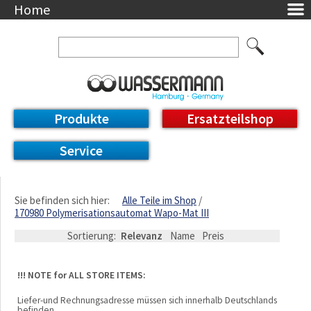
Home
Unternehmen
Über uns
Ansprechpartner
AGB
Datenschutzerklärung
Produkte
Ersatzteilshop
Messetermine
Downloads
Service
Feinwerk
Impressum
DE / EN
Sie befinden sich hier:
Alle Teile im Shop
170980 Polymerisationsautomat Wapo-Mat III
Deutsch
English
Sortierung:
Relevanz
Name
Preis
!!! NOTE for ALL STORE ITEMS:
Liefer-und Rechnungsadresse müssen sich innerhalb Deutschlands
befinden.