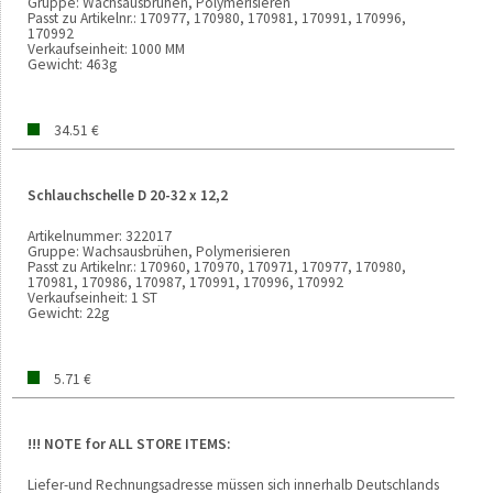
Gruppe:
Wachsausbrühen, Polymerisieren
Passt zu Artikelnr.:
170977, 170980, 170981, 170991, 170996,
170992
Verkaufseinheit:
1000 MM
Gewicht:
463g
34.51 €
Schlauchschelle D 20-32 x 12,2
Artikelnummer:
322017
Gruppe:
Wachsausbrühen, Polymerisieren
Passt zu Artikelnr.:
170960, 170970, 170971, 170977, 170980,
170981, 170986, 170987, 170991, 170996, 170992
Verkaufseinheit:
1 ST
Gewicht:
22g
5.71 €
!!! NOTE for ALL STORE ITEMS:
Liefer-und Rechnungsadresse müssen sich innerhalb Deutschlands