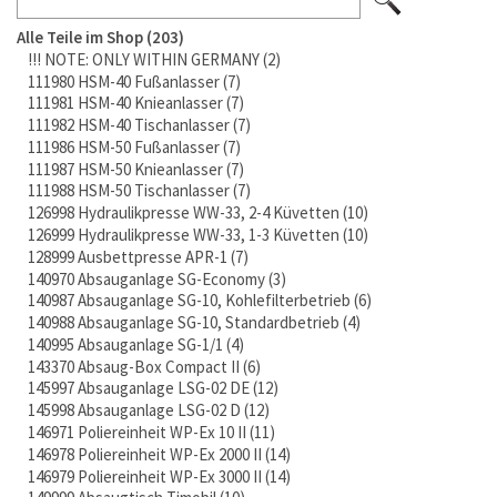
Alle Teile im Shop
203
!!! NOTE: ONLY WITHIN GERMANY
2
111980 HSM-40 Fußanlasser
7
111981 HSM-40 Knieanlasser
7
111982 HSM-40 Tischanlasser
7
111986 HSM-50 Fußanlasser
7
111987 HSM-50 Knieanlasser
7
111988 HSM-50 Tischanlasser
7
126998 Hydraulikpresse WW-33, 2-4 Küvetten
10
126999 Hydraulikpresse WW-33, 1-3 Küvetten
10
128999 Ausbettpresse APR-1
7
140970 Absauganlage SG-Economy
3
140987 Absauganlage SG-10, Kohlefilterbetrieb
6
140988 Absauganlage SG-10, Standardbetrieb
4
140995 Absauganlage SG-1/1
4
143370 Absaug-Box Compact II
6
145997 Absauganlage LSG-02 DE
12
145998 Absauganlage LSG-02 D
12
146971 Poliereinheit WP-Ex 10 II
11
146978 Poliereinheit WP-Ex 2000 II
14
146979 Poliereinheit WP-Ex 3000 II
14