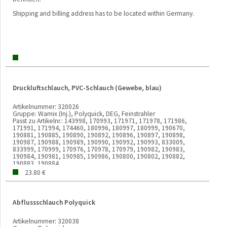
Shipping and billing address has to be located within Germany.
Druckluftschlauch, PVC-Schlauch (Gewebe, blau)
Artikelnummer:
320026
Gruppe:
Wamix (Inj.), Polyquick, DEG, Feinstrahler
Passt zu Artikelnr.:
143998, 170993, 171971, 171978, 171986,
171991, 171994, 174460, 180996, 180997, 180999, 190670,
190881, 190885, 190890, 190892, 190896, 190897, 190898,
190987, 190988, 190989, 190990, 190992, 190993, 833009,
833999, 170999, 170976, 170978, 170979, 190982, 190983,
190984, 190981, 190985, 190986, 190800, 190802, 190882,
190883, 190884
Verkaufseinheit:
1000 MM
23.80 €
Gewicht:
31g
Abflussschlauch Polyquick
Artikelnummer:
320038