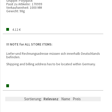
Gruppe:
Polyquick
Passt zu Artikelnr.:
170999
Verkaufseinheit:
1000 MM
Gewicht:
98g
4.12 €
!!! NOTE for ALL STORE ITEMS:
Liefer-und Rechnungsadresse müssen sich innerhalb Deutschlands
befinden.
Shipping and billing address has to be located within Germany.
Sortierung:
Relevanz
Name
Preis