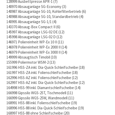
128999 Ausbettpresse APR-1
7
140970 Absauganlage SG-Economy
3
140987 Absauganlage SG-10, Kohlefilterbetrieb
6
140988 Absauganlage SG-10, Standardbetrieb
4
140995 Absauganlage SG-1/1
4
143370 Absaug-Box Compact II
6
145997 Absauganlage LSG-02 DE
12
145998 Absauganlage LSG-02 D
12
146971 Poliereinheit WP-Ex 10 II
11
146978 Poliereinheit WP-Ex 2000 II
14
146979 Poliereinheit WP-Ex 3000 II
14
149999 Absaugtisch Timobil
10
155999 Poliermotor WSM-2
13
161996 HSS-ZA inkl. Dia-Quick-Schleifscheibe
18
161997 HSS-ZA inkl. Folienschleifscheibe
18
162996 HSS-AZ inkl. Folienschleifscheibe
12
162997 HSS-AZ inkl. Dia-Quick-Schleifscheibe
12
164998 HSS-99 inkl. Diamantschleifscheibe
14
166998 Gipssilo WGS-25T, Tischmodell
11
166999 Gipssilo WGS-25W, Wandmodell
11
168991 HSS-88 inkl. Folienschleifscheibe
19
168996 HSS-88 inkl. Dia-Quick-Schleifscheibe
19
168997 HSS-88 ohne Schleifscheibe
20