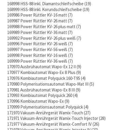
168998 HSS-88 inkl. Diamantschleifscheibe
19
168999 HSS-88 inkl. Korundschleifscheibe
19
169986 Power Rüttler KV-16 matt
7
169987 Power Rüttler KV-26 matt
7
169988 Power Rüttler KV-26 plus matt
7
169989 Power Rüttler KV-36 matt
7
169992 Power Rüttler KV-26 plus weiß
7
169996 Power Rüttler KV-26 weiß
7
169997 Power Rüttler KV-56 weiß
7
169998 Power Rüttler KV-16 weiß
7
169999 Power Rüttler KV-36 weiß
7
170970 Ausbrühautomat Wapo-Ex 12 II
9
170977 Kombiautomat Wapo-Ex 8 Plus
9
170976 Kombiautomat Polyquick 160-T95
4
170980 Polymerisationsautomat Wapo-Mat III
5
170981 Ausbrühautomat Wapo-Ex 8 III
9
170993 Kombiautomat Polyquick 260
4
170996 Kombiautomat Wapo-Ex
9
170999 Polymerisationsautomat Polyquick
4
171970 Vakuum-Anrührgerät Wamix-Touch
27
171971 Vakuum-Anrührgerät Wamix-Touch Injector
28
171977 Vakuum-Anrührgerät Wamix-Comfort IV
26
171978 Vakuum-Anrührgerät Wamix-Injector IV
27