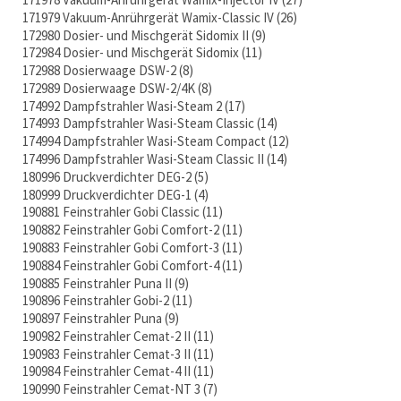
171979 Vakuum-Anrührgerät Wamix-Classic IV
26
172980 Dosier- und Mischgerät Sidomix II
9
172984 Dosier- und Mischgerät Sidomix
11
172988 Dosierwaage DSW-2
8
172989 Dosierwaage DSW-2/4K
8
174992 Dampfstrahler Wasi-Steam 2
17
174993 Dampfstrahler Wasi-Steam Classic
14
174994 Dampfstrahler Wasi-Steam Compact
12
174996 Dampfstrahler Wasi-Steam Classic II
14
180996 Druckverdichter DEG-2
5
180999 Druckverdichter DEG-1
4
190881 Feinstrahler Gobi Classic
11
190882 Feinstrahler Gobi Comfort-2
11
190883 Feinstrahler Gobi Comfort-3
11
190884 Feinstrahler Gobi Comfort-4
11
190885 Feinstrahler Puna II
9
190896 Feinstrahler Gobi-2
11
190897 Feinstrahler Puna
9
190982 Feinstrahler Cemat-2 II
11
190983 Feinstrahler Cemat-3 II
11
190984 Feinstrahler Cemat-4 II
11
190990 Feinstrahler Cemat-NT 3
7