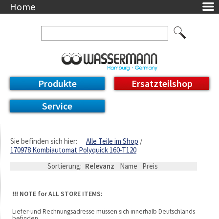
Home
Unternehmen
Über uns
Ansprechpartner
AGB
Datenschutzerklärung
Produkte
Ersatzteilshop
Messetermine
Downloads
Service
Feinwerk
Impressum
DE / EN
Sie befinden sich hier:
Alle Teile im Shop
170978 Kombiautomat Polyquick 160-T120
Deutsch
English
Sortierung:
Relevanz
Name
Preis
!!! NOTE for ALL STORE ITEMS:
Liefer-und Rechnungsadresse müssen sich innerhalb Deutschlands
befinden.