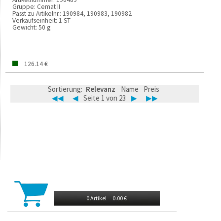
Gruppe:
Cemat II
Passt zu Artikelnr.:
190984, 190983, 190982
Verkaufseinheit:
1 ST
Gewicht:
50 g
126.14 €
Sortierung:
Relevanz
Name
Preis
◀◀
◀
Seite 1 von 23
▶
▶▶
0 Artikel
0.00 €