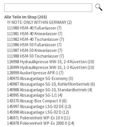
Alle Teile im Shop
203
!!! NOTE: ONLY WITHIN GERMANY
2
111980 HSM-40 Fußanlasser
7
111981 HSM-40 Knieanlasser
7
111982 HSM-40 Tischanlasser
7
111986 HSM-50 Fußanlasser
7
111987 HSM-50 Knieanlasser
7
111988 HSM-50 Tischanlasser
7
126998 Hydraulikpresse WW-33, 2-4 Küvetten
10
126999 Hydraulikpresse WW-33, 1-3 Küvetten
10
128999 Ausbettpresse APR-1
7
140970 Absauganlage SG-Economy
3
140987 Absauganlage SG-10, Kohlefilterbetrieb
6
140988 Absauganlage SG-10, Standardbetrieb
4
140995 Absauganlage SG-1/1
4
143370 Absaug-Box Compact II
6
145997 Absauganlage LSG-02 DE
12
145998 Absauganlage LSG-02 D
12
146971 Poliereinheit WP-Ex 10 II
11
146978 Poliereinheit WP-Ex 2000 II
14