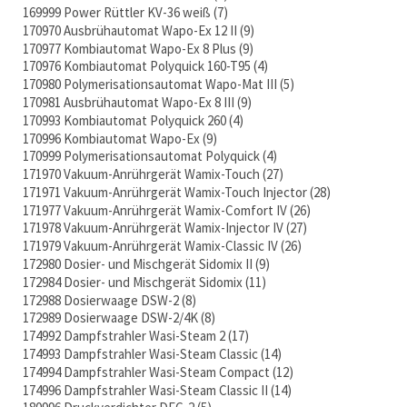
169999 Power Rüttler KV-36 weiß
7
170970 Ausbrühautomat Wapo-Ex 12 II
9
170977 Kombiautomat Wapo-Ex 8 Plus
9
170976 Kombiautomat Polyquick 160-T95
4
170980 Polymerisationsautomat Wapo-Mat III
5
170981 Ausbrühautomat Wapo-Ex 8 III
9
170993 Kombiautomat Polyquick 260
4
170996 Kombiautomat Wapo-Ex
9
170999 Polymerisationsautomat Polyquick
4
171970 Vakuum-Anrührgerät Wamix-Touch
27
171971 Vakuum-Anrührgerät Wamix-Touch Injector
28
171977 Vakuum-Anrührgerät Wamix-Comfort IV
26
171978 Vakuum-Anrührgerät Wamix-Injector IV
27
171979 Vakuum-Anrührgerät Wamix-Classic IV
26
172980 Dosier- und Mischgerät Sidomix II
9
172984 Dosier- und Mischgerät Sidomix
11
172988 Dosierwaage DSW-2
8
172989 Dosierwaage DSW-2/4K
8
174992 Dampfstrahler Wasi-Steam 2
17
174993 Dampfstrahler Wasi-Steam Classic
14
174994 Dampfstrahler Wasi-Steam Compact
12
174996 Dampfstrahler Wasi-Steam Classic II
14