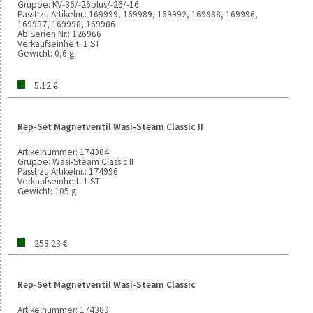
Gruppe:
KV-36/-26plus/-26/-16
Passt zu Artikelnr.:
169999, 169989, 169992, 169988, 169996,
169987, 169998, 169986
Ab Serien Nr.:
126966
Verkaufseinheit:
1 ST
Gewicht:
0,6 g
5.12 €
Rep-Set Magnetventil Wasi-Steam Classic II
Artikelnummer:
174304
Gruppe:
Wasi-Steam Classic II
Passt zu Artikelnr.:
174996
Verkaufseinheit:
1 ST
Gewicht:
105 g
258.23 €
Rep-Set Magnetventil Wasi-Steam Classic
Artikelnummer:
174389