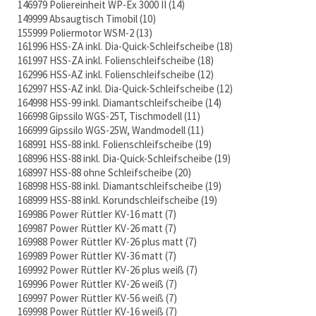
146979 Poliereinheit WP-Ex 3000 II
14
149999 Absaugtisch Timobil
10
155999 Poliermotor WSM-2
13
161996 HSS-ZA inkl. Dia-Quick-Schleifscheibe
18
161997 HSS-ZA inkl. Folienschleifscheibe
18
162996 HSS-AZ inkl. Folienschleifscheibe
12
162997 HSS-AZ inkl. Dia-Quick-Schleifscheibe
12
164998 HSS-99 inkl. Diamantschleifscheibe
14
166998 Gipssilo WGS-25T, Tischmodell
11
166999 Gipssilo WGS-25W, Wandmodell
11
168991 HSS-88 inkl. Folienschleifscheibe
19
168996 HSS-88 inkl. Dia-Quick-Schleifscheibe
19
168997 HSS-88 ohne Schleifscheibe
20
168998 HSS-88 inkl. Diamantschleifscheibe
19
168999 HSS-88 inkl. Korundschleifscheibe
19
169986 Power Rüttler KV-16 matt
7
169987 Power Rüttler KV-26 matt
7
169988 Power Rüttler KV-26 plus matt
7
169989 Power Rüttler KV-36 matt
7
169992 Power Rüttler KV-26 plus weiß
7
169996 Power Rüttler KV-26 weiß
7
169997 Power Rüttler KV-56 weiß
7
169998 Power Rüttler KV-16 weiß
7