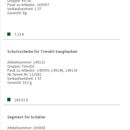
Gruppe:
KV-56
Passt zu Artikelnr.:
169997
Verkaufseinheit:
1 ST
Gewicht:
8g
7.14 €
Schutzscheibe für Timobil Saughauben
Artikelnummer:
149131
Gruppe:
Timobil
Passt zu Artikelnr.:
149999, 149140, 149130
Ab Serien Nr:
123381
Verkaufseinheit:
1 ST
Gewicht:
552 g
188.02 €
Segment für Schalter
Artikelnummer:
169008