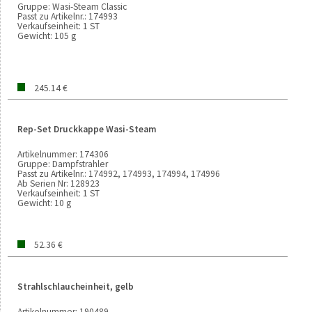
Gruppe:
Wasi-Steam Classic
Passt zu Artikelnr.:
174993
Verkaufseinheit:
1 ST
Gewicht:
105 g
245.14 €
Rep-Set Druckkappe Wasi-Steam
Artikelnummer:
174306
Gruppe:
Dampfstrahler
Passt zu Artikelnr.:
174992, 174993, 174994, 174996
Ab Serien Nr:
128923
Verkaufseinheit:
1 ST
Gewicht:
10 g
52.36 €
Strahlschlaucheinheit, gelb
Artikelnummer:
190489