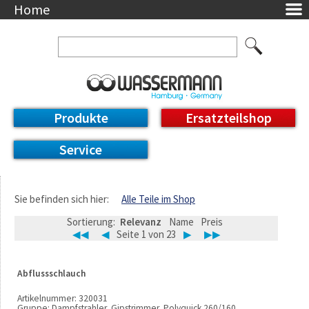
Home
Unternehmen
Über uns
Ansprechpartner
AGB
Datenschutzerklärung
Produkte
Ersatzteilshop
Messetermine
Downloads
Service
Feinwerk
Impressum
DE / EN
Sie befinden sich hier:
Alle Teile im Shop
Deutsch
Sortierung:
Relevanz
Name
Preis
English
◀◀
◀
Seite 1 von 23
▶
▶▶
Abflussschlauch
Artikelnummer:
320031
Gruppe:
Dampfstrahler, Gipstrimmer, Polyquick 260/160