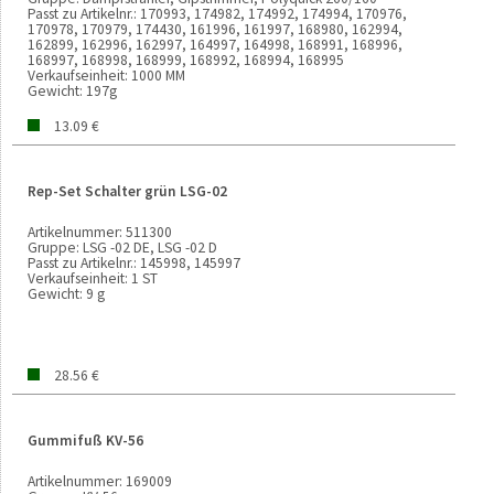
Passt zu Artikelnr.:
170993, 174982, 174992, 174994, 170976,
170978, 170979, 174430, 161996, 161997, 168980, 162994,
162899, 162996, 162997, 164997, 164998, 168991, 168996,
168997, 168998, 168999, 168992, 168994, 168995
Verkaufseinheit:
1000 MM
Gewicht:
197g
13.09 €
Rep-Set Schalter grün LSG-02
Artikelnummer:
511300
Gruppe:
LSG -02 DE, LSG -02 D
Passt zu Artikelnr.:
145998, 145997
Verkaufseinheit:
1 ST
Gewicht:
9 g
28.56 €
Gummifuß KV-56
Artikelnummer:
169009