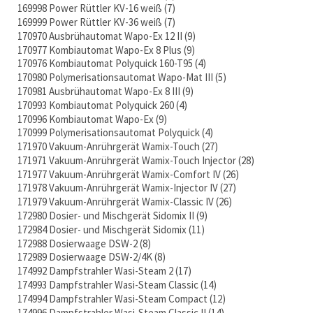
169998 Power Rüttler KV-16 weiß
7
169999 Power Rüttler KV-36 weiß
7
170970 Ausbrühautomat Wapo-Ex 12 II
9
170977 Kombiautomat Wapo-Ex 8 Plus
9
170976 Kombiautomat Polyquick 160-T95
4
170980 Polymerisationsautomat Wapo-Mat III
5
170981 Ausbrühautomat Wapo-Ex 8 III
9
170993 Kombiautomat Polyquick 260
4
170996 Kombiautomat Wapo-Ex
9
170999 Polymerisationsautomat Polyquick
4
171970 Vakuum-Anrührgerät Wamix-Touch
27
171971 Vakuum-Anrührgerät Wamix-Touch Injector
28
171977 Vakuum-Anrührgerät Wamix-Comfort IV
26
171978 Vakuum-Anrührgerät Wamix-Injector IV
27
171979 Vakuum-Anrührgerät Wamix-Classic IV
26
172980 Dosier- und Mischgerät Sidomix II
9
172984 Dosier- und Mischgerät Sidomix
11
172988 Dosierwaage DSW-2
8
172989 Dosierwaage DSW-2/4K
8
174992 Dampfstrahler Wasi-Steam 2
17
174993 Dampfstrahler Wasi-Steam Classic
14
174994 Dampfstrahler Wasi-Steam Compact
12
174996 Dampfstrahler Wasi-Steam Classic II
14