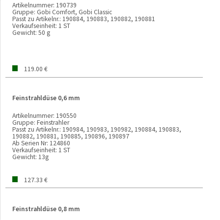
Artikelnummer:
190739
Gruppe:
Gobi Comfort, Gobi Classic
Passt zu Artikelnr.:
190884, 190883, 190882, 190881
Verkaufseinheit:
1 ST
Gewicht:
50 g
119.00 €
Feinstrahldüse 0,6 mm
Artikelnummer:
190550
Gruppe:
Feinstrahler
Passt zu Artikelnr.:
190984, 190983, 190982, 190884, 190883,
190882, 190881, 190885, 190896, 190897
Ab Serien Nr:
124860
Verkaufseinheit:
1 ST
Gewicht:
13g
127.33 €
Feinstrahldüse 0,8 mm