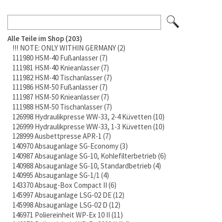
Alle Teile im Shop
203
!!! NOTE: ONLY WITHIN GERMANY
2
111980 HSM-40 Fußanlasser
7
111981 HSM-40 Knieanlasser
7
111982 HSM-40 Tischanlasser
7
111986 HSM-50 Fußanlasser
7
111987 HSM-50 Knieanlasser
7
111988 HSM-50 Tischanlasser
7
126998 Hydraulikpresse WW-33, 2-4 Küvetten
10
126999 Hydraulikpresse WW-33, 1-3 Küvetten
10
128999 Ausbettpresse APR-1
7
140970 Absauganlage SG-Economy
3
140987 Absauganlage SG-10, Kohlefilterbetrieb
6
140988 Absauganlage SG-10, Standardbetrieb
4
140995 Absauganlage SG-1/1
4
143370 Absaug-Box Compact II
6
145997 Absauganlage LSG-02 DE
12
145998 Absauganlage LSG-02 D
12
146971 Poliereinheit WP-Ex 10 II
11