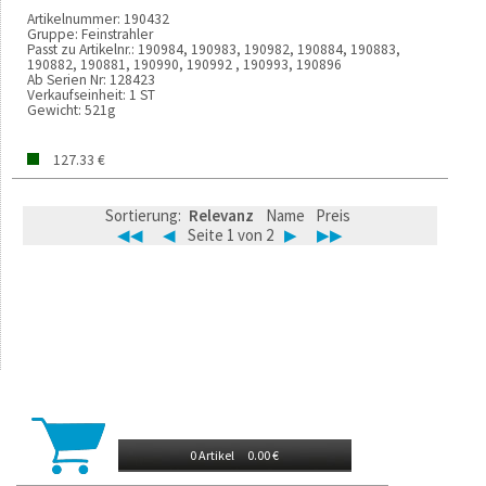
Artikelnummer:
190432
Gruppe:
Feinstrahler
Passt zu Artikelnr.:
190984, 190983, 190982, 190884, 190883,
190882, 190881, 190990, 190992 , 190993, 190896
Ab Serien Nr:
128423
Verkaufseinheit:
1 ST
Gewicht:
521g
127.33 €
Sortierung:
Relevanz
Name
Preis
◀◀
◀
Seite 1 von 2
▶
▶▶
0 Artikel
0.00 €