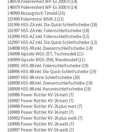
146978 Poliereinheit WP-Ex 2000 II
14
146979 Poliereinheit WP-Ex 3000 II
14
149999 Absaugtisch Timobil
10
155999 Poliermotor WSM-2
13
161996 HSS-ZA inkl. Dia-Quick-Schleifscheibe
18
161997 HSS-ZA inkl. Folienschleifscheibe
18
162996 HSS-AZ inkl. Folienschleifscheibe
12
162997 HSS-AZ inkl. Dia-Quick-Schleifscheibe
12
164998 HSS-99 inkl. Diamantschleifscheibe
14
166998 Gipssilo WGS-25T, Tischmodell
11
166999 Gipssilo WGS-25W, Wandmodell
11
168991 HSS-88 inkl. Folienschleifscheibe
19
168996 HSS-88 inkl. Dia-Quick-Schleifscheibe
19
168997 HSS-88 ohne Schleifscheibe
20
168998 HSS-88 inkl. Diamantschleifscheibe
19
168999 HSS-88 inkl. Korundschleifscheibe
19
169986 Power Rüttler KV-16 matt
7
169987 Power Rüttler KV-26 matt
7
169988 Power Rüttler KV-26 plus matt
7
169989 Power Rüttler KV-36 matt
7
169992 Power Rüttler KV-26 plus weiß
7
169996 Power Rüttler KV-26 weiß
7
169997 Power Rüttler KV-56 weiß
7