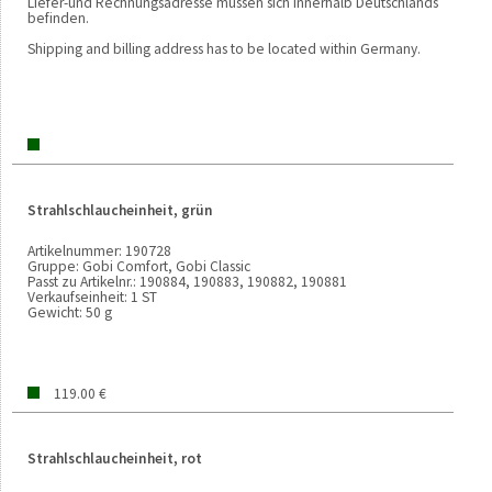
Liefer-und Rechnungsadresse müssen sich innerhalb Deutschlands
befinden.
Shipping and billing address has to be located within Germany.
Strahlschlaucheinheit, grün
Artikelnummer:
190728
Gruppe:
Gobi Comfort, Gobi Classic
Passt zu Artikelnr.:
190884, 190883, 190882, 190881
Verkaufseinheit:
1 ST
Gewicht:
50 g
119.00 €
Strahlschlaucheinheit, rot