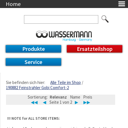
Home
Unternehmen
Über uns
Ansprechpartner
AGB
Datenschutzerklärung
Produkte
Ersatzteilshop
Messetermine
Downloads
Service
Feinwerk
Impressum
DE / EN
Sie befinden sich hier:
Alle Teile im Shop
190882 Feinstrahler Gobi Comfort-2
Deutsch
English
Sortierung:
Relevanz
Name
Preis
◀◀
◀
Seite 1 von 2
▶
▶▶
!!! NOTE for ALL STORE ITEMS: