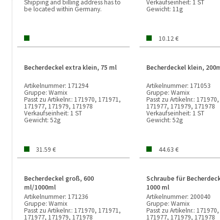
Shipping and billing address has to
Verkaufseinheit:
1 ST
be located within Germany.
Gewicht:
11g
10.12 €
Becherdeckel extra klein, 75 ml
Becherdeckel klein, 200
Artikelnummer:
171294
Artikelnummer:
171053
Gruppe:
Wamix
Gruppe:
Wamix
Passt zu Artikelnr.:
171970, 171971,
Passt zu Artikelnr.:
171970,
171977, 171979, 171978
171977, 171979, 171978
Verkaufseinheit:
1 ST
Verkaufseinheit:
1 ST
Gewicht:
52g
Gewicht:
52g
31.59 €
44.63 €
Becherdeckel groß, 600
Schraube für Becherdeck
ml/1000ml
1000 ml
Artikelnummer:
171236
Artikelnummer:
200040
Gruppe:
Wamix
Gruppe:
Wamix
Passt zu Artikelnr.:
171970, 171971,
Passt zu Artikelnr.:
171970,
171977, 171979, 171978
171977, 171979, 171978