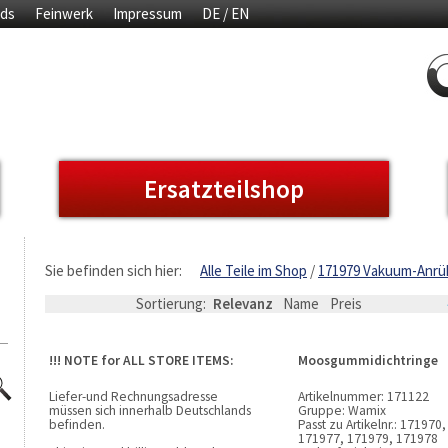
ds
Feinwerk
Impressum
DE / EN
Ersatzteilshop
Sie befinden sich hier:
Alle Teile im Shop
171979 Vakuum-Anrüh
Sortierung:
Relevanz
Name
Preis
!!! NOTE for ALL STORE ITEMS:
Moosgummidichtringe
Liefer-und Rechnungsadresse
Artikelnummer:
171122
müssen sich innerhalb Deutschlands
Gruppe:
Wamix
befinden.
Passt zu Artikelnr.:
171970,
171977, 171979, 171978