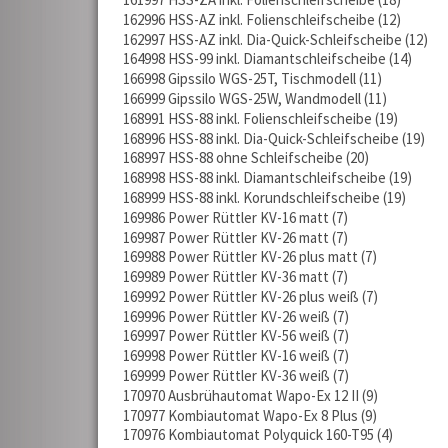
162996 HSS-AZ inkl. Folienschleifscheibe
12
162997 HSS-AZ inkl. Dia-Quick-Schleifscheibe
12
164998 HSS-99 inkl. Diamantschleifscheibe
14
166998 Gipssilo WGS-25T, Tischmodell
11
166999 Gipssilo WGS-25W, Wandmodell
11
168991 HSS-88 inkl. Folienschleifscheibe
19
168996 HSS-88 inkl. Dia-Quick-Schleifscheibe
19
168997 HSS-88 ohne Schleifscheibe
20
168998 HSS-88 inkl. Diamantschleifscheibe
19
168999 HSS-88 inkl. Korundschleifscheibe
19
169986 Power Rüttler KV-16 matt
7
169987 Power Rüttler KV-26 matt
7
169988 Power Rüttler KV-26 plus matt
7
169989 Power Rüttler KV-36 matt
7
169992 Power Rüttler KV-26 plus weiß
7
169996 Power Rüttler KV-26 weiß
7
169997 Power Rüttler KV-56 weiß
7
169998 Power Rüttler KV-16 weiß
7
169999 Power Rüttler KV-36 weiß
7
170970 Ausbrühautomat Wapo-Ex 12 II
9
170977 Kombiautomat Wapo-Ex 8 Plus
9
170976 Kombiautomat Polyquick 160-T95
4