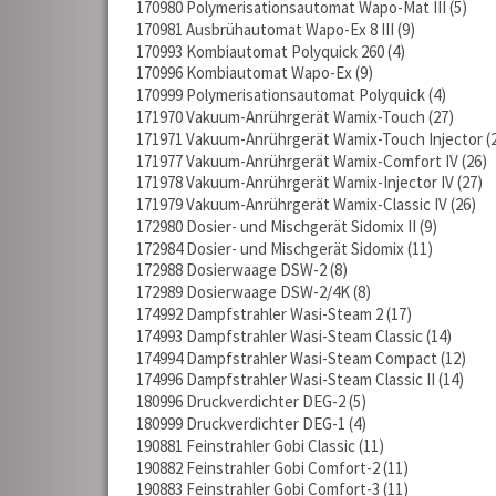
170980 Polymerisationsautomat Wapo-Mat III
5
170981 Ausbrühautomat Wapo-Ex 8 III
9
170993 Kombiautomat Polyquick 260
4
170996 Kombiautomat Wapo-Ex
9
170999 Polymerisationsautomat Polyquick
4
171970 Vakuum-Anrührgerät Wamix-Touch
27
171971 Vakuum-Anrührgerät Wamix-Touch Injector
171977 Vakuum-Anrührgerät Wamix-Comfort IV
26
171978 Vakuum-Anrührgerät Wamix-Injector IV
27
171979 Vakuum-Anrührgerät Wamix-Classic IV
26
172980 Dosier- und Mischgerät Sidomix II
9
172984 Dosier- und Mischgerät Sidomix
11
172988 Dosierwaage DSW-2
8
172989 Dosierwaage DSW-2/4K
8
174992 Dampfstrahler Wasi-Steam 2
17
174993 Dampfstrahler Wasi-Steam Classic
14
174994 Dampfstrahler Wasi-Steam Compact
12
174996 Dampfstrahler Wasi-Steam Classic II
14
180996 Druckverdichter DEG-2
5
180999 Druckverdichter DEG-1
4
190881 Feinstrahler Gobi Classic
11
190882 Feinstrahler Gobi Comfort-2
11
190883 Feinstrahler Gobi Comfort-3
11