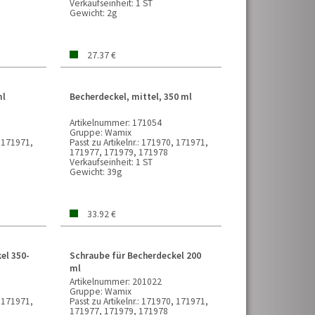
Verkaufseinheit:
1 ST
Gewicht:
2g
27.37 €
ml
Becherdeckel, mittel, 350 ml
Artikelnummer:
171054
Gruppe:
Wamix
 171971,
Passt zu Artikelnr.:
171970, 171971,
171977, 171979, 171978
Verkaufseinheit:
1 ST
Gewicht:
39g
33.92 €
el 350-
Schraube für Becherdeckel 200
ml
Artikelnummer:
201022
Gruppe:
Wamix
 171971,
Passt zu Artikelnr.:
171970, 171971,
171977, 171979, 171978