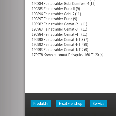
190884 Feinstrahler Gobi Comfort-4
11
190885 Feinstrahler Puna II
9
190896 Feinstrahler Gobi-2
11
190897 Feinstrahler Puna
9
190982 Feinstrahler Cemat-2 II
11
190983 Feinstrahler Cemat-3 II
11
190984 Feinstrahler Cemat-4 II
11
190990 Feinstrahler Cemat-NT 3
7
190992 Feinstrahler Cemat-NT 4
9
190993 Feinstrahler Cemat-NT 2
9
170978 Kombiautomat Polyquick 160-T120
4
Produkte
Ersatzteilshop
Service