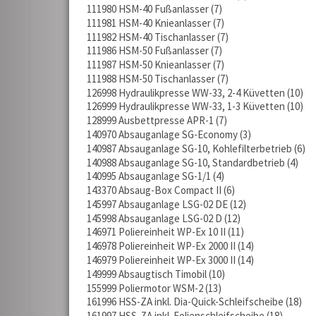
111980 HSM-40 Fußanlasser
7
111981 HSM-40 Knieanlasser
7
111982 HSM-40 Tischanlasser
7
111986 HSM-50 Fußanlasser
7
111987 HSM-50 Knieanlasser
7
111988 HSM-50 Tischanlasser
7
126998 Hydraulikpresse WW-33, 2-4 Küvetten
10
126999 Hydraulikpresse WW-33, 1-3 Küvetten
10
128999 Ausbettpresse APR-1
7
140970 Absauganlage SG-Economy
3
140987 Absauganlage SG-10, Kohlefilterbetrieb
6
140988 Absauganlage SG-10, Standardbetrieb
4
140995 Absauganlage SG-1/1
4
143370 Absaug-Box Compact II
6
145997 Absauganlage LSG-02 DE
12
145998 Absauganlage LSG-02 D
12
146971 Poliereinheit WP-Ex 10 II
11
146978 Poliereinheit WP-Ex 2000 II
14
146979 Poliereinheit WP-Ex 3000 II
14
149999 Absaugtisch Timobil
10
155999 Poliermotor WSM-2
13
161996 HSS-ZA inkl. Dia-Quick-Schleifscheibe
18
161997 HSS-ZA inkl. Folienschleifscheibe
18