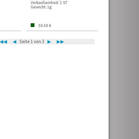
Verkaufseinheit:
1 ST
Gewicht:
1g
59.50 €
◀◀
◀
Seite 1 von 3
▶
▶▶