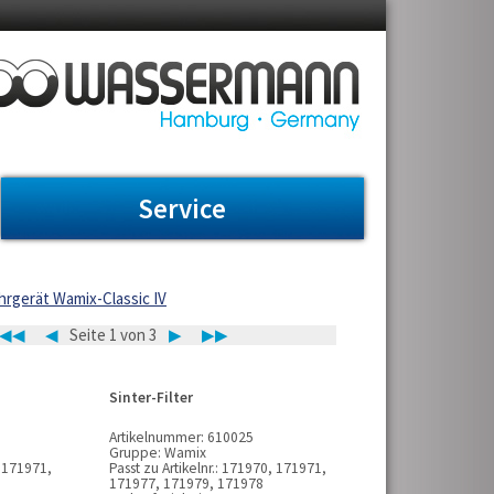
Service
rgerät Wamix-Classic IV
◀◀
◀
Seite 1 von 3
▶
▶▶
Sinter-Filter
Artikelnummer:
610025
Gruppe:
Wamix
 171971,
Passt zu Artikelnr.:
171970, 171971,
171977, 171979, 171978