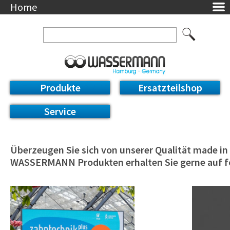
Home
Unternehmen
Über uns
Ansprechpartner
AGB
Datenschutzerklärung
Produkte
Ersatzteilshop
Messetermine
Downloads
Service
Feinwerk
Impressum
DE / EN
Überzeugen Sie sich von unserer Qualität made i
Deutsch
WASSERMANN Produkten erhalten Sie gerne auf f
English