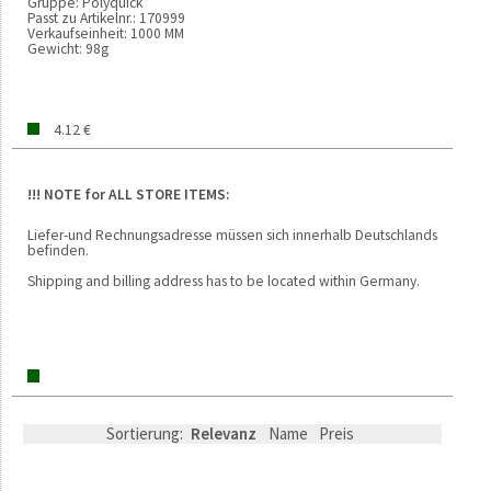
Gruppe:
Polyquick
Passt zu Artikelnr.:
170999
Verkaufseinheit:
1000 MM
Gewicht:
98g
4.12 €
!!! NOTE for ALL STORE ITEMS:
Liefer-und Rechnungsadresse müssen sich innerhalb Deutschlands
befinden.
Shipping and billing address has to be located within Germany.
Sortierung:
Relevanz
Name
Preis