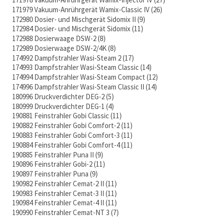
171979 Vakuum-Anrührgerät Wamix-Classic IV
26
172980 Dosier- und Mischgerät Sidomix II
9
172984 Dosier- und Mischgerät Sidomix
11
172988 Dosierwaage DSW-2
8
172989 Dosierwaage DSW-2/4K
8
174992 Dampfstrahler Wasi-Steam 2
17
174993 Dampfstrahler Wasi-Steam Classic
14
174994 Dampfstrahler Wasi-Steam Compact
12
174996 Dampfstrahler Wasi-Steam Classic II
14
180996 Druckverdichter DEG-2
5
180999 Druckverdichter DEG-1
4
190881 Feinstrahler Gobi Classic
11
190882 Feinstrahler Gobi Comfort-2
11
190883 Feinstrahler Gobi Comfort-3
11
190884 Feinstrahler Gobi Comfort-4
11
190885 Feinstrahler Puna II
9
190896 Feinstrahler Gobi-2
11
190897 Feinstrahler Puna
9
190982 Feinstrahler Cemat-2 II
11
190983 Feinstrahler Cemat-3 II
11
190984 Feinstrahler Cemat-4 II
11
190990 Feinstrahler Cemat-NT 3
7