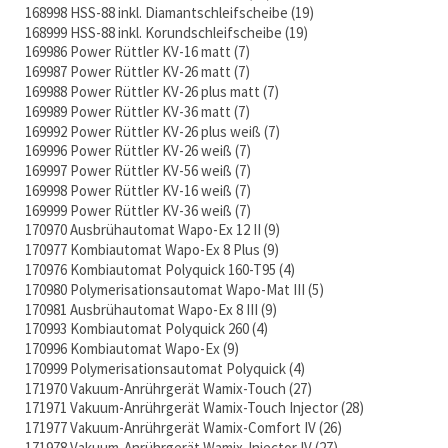
168998 HSS-88 inkl. Diamantschleifscheibe
19
168999 HSS-88 inkl. Korundschleifscheibe
19
169986 Power Rüttler KV-16 matt
7
169987 Power Rüttler KV-26 matt
7
169988 Power Rüttler KV-26 plus matt
7
169989 Power Rüttler KV-36 matt
7
169992 Power Rüttler KV-26 plus weiß
7
169996 Power Rüttler KV-26 weiß
7
169997 Power Rüttler KV-56 weiß
7
169998 Power Rüttler KV-16 weiß
7
169999 Power Rüttler KV-36 weiß
7
170970 Ausbrühautomat Wapo-Ex 12 II
9
170977 Kombiautomat Wapo-Ex 8 Plus
9
170976 Kombiautomat Polyquick 160-T95
4
170980 Polymerisationsautomat Wapo-Mat III
5
170981 Ausbrühautomat Wapo-Ex 8 III
9
170993 Kombiautomat Polyquick 260
4
170996 Kombiautomat Wapo-Ex
9
170999 Polymerisationsautomat Polyquick
4
171970 Vakuum-Anrührgerät Wamix-Touch
27
171971 Vakuum-Anrührgerät Wamix-Touch Injector
28
171977 Vakuum-Anrührgerät Wamix-Comfort IV
26
171978 Vakuum-Anrührgerät Wamix-Injector IV
27