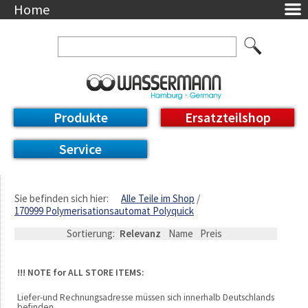
Home
Unternehmen
Über uns
Ansprechpartner
AGB
Datenschutzerklärung
Produkte
Ersatzteilshop
Messetermine
Downloads
Service
Feinwerk
Impressum
DE / EN
Sie befinden sich hier:
Alle Teile im Shop
170999 Polymerisationsautomat Polyquick
Deutsch
English
Sortierung:
Relevanz
Name
Preis
!!! NOTE for ALL STORE ITEMS:
Liefer-und Rechnungsadresse müssen sich innerhalb Deutschlands
befinden.