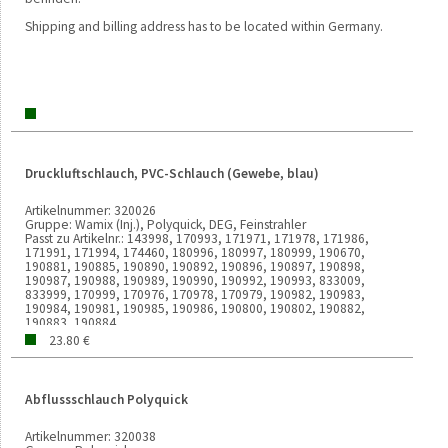
Shipping and billing address has to be located within Germany.
Druckluftschlauch, PVC-Schlauch (Gewebe, blau)
Artikelnummer:
320026
Gruppe:
Wamix (Inj.), Polyquick, DEG, Feinstrahler
Passt zu Artikelnr.:
143998, 170993, 171971, 171978, 171986,
171991, 171994, 174460, 180996, 180997, 180999, 190670,
190881, 190885, 190890, 190892, 190896, 190897, 190898,
190987, 190988, 190989, 190990, 190992, 190993, 833009,
833999, 170999, 170976, 170978, 170979, 190982, 190983,
190984, 190981, 190985, 190986, 190800, 190802, 190882,
190883, 190884
Verkaufseinheit:
1000 MM
23.80 €
Gewicht:
31g
Abflussschlauch Polyquick
Artikelnummer:
320038