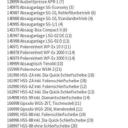
128999 Ausbettpresse APR-1
7
140970 Absauganlage SG-Economy
3
140987 Absauganlage SG-10, Kohlefilterbetrieb
6
140988 Absauganlage SG-10, Standardbetrieb
4
140995 Absauganlage SG-1/1
4
143370 Absaug-Box Compact II
6
145997 Absauganlage LSG-02 DE
12
145998 Absauganlage LSG-02 D
12
146971 Poliereinheit WP-Ex 10 II
11
146978 Poliereinheit WP-Ex 2000 II
14
146979 Poliereinheit WP-Ex 3000 II
14
149999 Absaugtisch Timobil
10
155999 Poliermotor WSM-2
13
161996 HSS-ZA inkl. Dia-Quick-Schleifscheibe
18
161997 HSS-ZA inkl. Folienschleifscheibe
18
162996 HSS-AZ inkl. Folienschleifscheibe
12
162997 HSS-AZ inkl. Dia-Quick-Schleifscheibe
12
164998 HSS-99 inkl. Diamantschleifscheibe
14
166998 Gipssilo WGS-25T, Tischmodell
11
166999 Gipssilo WGS-25W, Wandmodell
11
168991 HSS-88 inkl. Folienschleifscheibe
19
168996 HSS-88 inkl. Dia-Quick-Schleifscheibe
19
168997 HSS-88 ohne Schleifscheibe
20