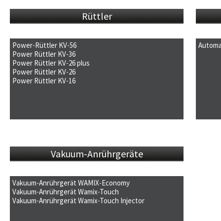
Rüttler
Power-Rüttler KV-56
Automa
Power Rüttler KV-36
Flyer
Fly
Power Rüttler KV-26 plus
Betriebsanleitung
Flyer
Bet
Power Rüttler KV-26
Betriebsanleitung
Flyer
Power Rüttler KV-16
Betriebsanleitung
Flyer
Betriebsanleitung
Flyer
Betriebsanleitung
Vakuum-Anrührgeräte
Vakuum-Anrührgerät WAMIX-Economy
Vakuum-Anrührgerät Wamix-Touch
Flyer
Vakuum-Anrührgerät Wamix-Touch Injector
Betriebsanleitung
Flyer
Betriebsanleitung
Flyer
UN38.3 Prüf-Zf. Lithium Batterien
Betriebsanleitung