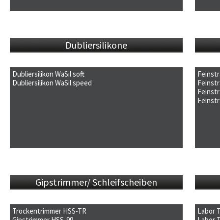
Dubliersilikone
Dubliersilikon WaSil soft
Feinstra
Dubliersilikon WaSil speed
Flyer
Feinstr
Fly
Gebrauchsanleitung
Flyer
Feinstr
Bet
Fly
Gebrauchsanleitung
Feinstr
Übe
Bet
Fly
Bet
Übe
Bet
Fly
Übe
Bet
Übe
Gipstrimmer/ Schleifscheiben
Trockentrimmer HSS-TR
Labor 
Gipstrimmer HSS-99
Flyer
Labor 
Pro