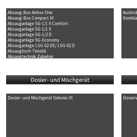
Absaug-Box Airbox One
Ausbrü
Absaug-Box Compact III
Flyer
Kombia
Fly
Absauganlage SG-1/1 II Comfort
Betriebsanleitung
Flyer
Rei
Fly
Absauganlage SG-1/1 II
Betriebsanleitung
Flyer
Bet
Bet
Absauganlage SG-1/2 D
Betriebsanleitung
Flyer
Absauganlage SG-Economy
Betriebsanleitung
Flyer
Absauganlage LSG-02 DE/ LSG-02 D
Betriebsanleitung
Flyer
Absaugtisch Timobil
Betriebsanleitung
Flyer
Absaugtechnik Zubehör
Betriebsanleitung
Flyer
Inbetriebnahme
Betriebsanleitung
Flyer
Dosier- und Mischgerät
Dosier- und Mischgerät Sidomix III
Dosier
Flyer
Fly
Betriebsanleitung
Bet
Kur
Pro