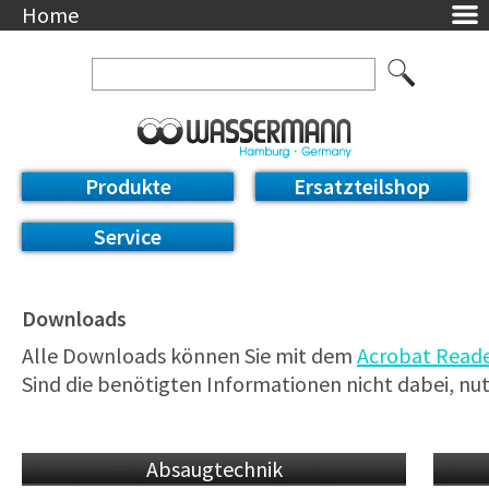
Home
Unternehmen
Über uns
Ansprechpartner
AGB
Datenschutzerklärung
Produkte
Ersatzteilshop
Messetermine
Downloads
Service
Feinwerk
Impressum
DE / EN
Downloads
Deutsch
Alle Downloads können Sie mit dem
Acrobat Read
English
Sind die benötigten Informationen nicht dabei, nut
Absaugtechnik