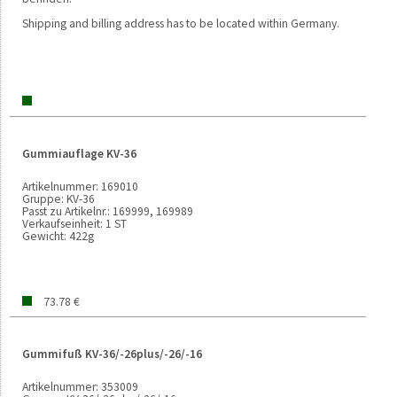
Shipping and billing address has to be located within Germany.
Gummiauflage KV-36
Artikelnummer:
169010
Gruppe:
KV-36
Passt zu Artikelnr.:
169999, 169989
Verkaufseinheit:
1 ST
Gewicht:
422g
73.78 €
Gummifuß KV-36/-26plus/-26/-16
Artikelnummer:
353009