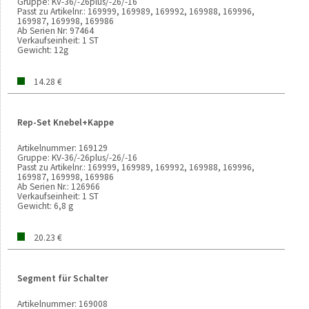
Gruppe:
KV-36/-26plus/-26/-16
Passt zu Artikelnr.:
169999, 169989, 169992, 169988, 169996,
169987, 169998, 169986
Ab Serien Nr:
97464
Verkaufseinheit:
1 ST
Gewicht:
12g
14.28 €
Rep-Set Knebel+Kappe
Artikelnummer:
169129
Gruppe:
KV-36/-26plus/-26/-16
Passt zu Artikelnr.:
169999, 169989, 169992, 169988, 169996,
169987, 169998, 169986
Ab Serien Nr.:
126966
Verkaufseinheit:
1 ST
Gewicht:
6,8 g
20.23 €
Segment für Schalter
Artikelnummer:
169008