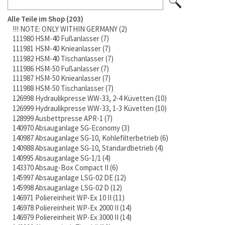
Alle Teile im Shop
203
!!! NOTE: ONLY WITHIN GERMANY
2
111980 HSM-40 Fußanlasser
7
111981 HSM-40 Knieanlasser
7
111982 HSM-40 Tischanlasser
7
111986 HSM-50 Fußanlasser
7
111987 HSM-50 Knieanlasser
7
111988 HSM-50 Tischanlasser
7
126998 Hydraulikpresse WW-33, 2-4 Küvetten
10
126999 Hydraulikpresse WW-33, 1-3 Küvetten
10
128999 Ausbettpresse APR-1
7
140970 Absauganlage SG-Economy
3
140987 Absauganlage SG-10, Kohlefilterbetrieb
6
140988 Absauganlage SG-10, Standardbetrieb
4
140995 Absauganlage SG-1/1
4
143370 Absaug-Box Compact II
6
145997 Absauganlage LSG-02 DE
12
145998 Absauganlage LSG-02 D
12
146971 Poliereinheit WP-Ex 10 II
11
146978 Poliereinheit WP-Ex 2000 II
14
146979 Poliereinheit WP-Ex 3000 II
14