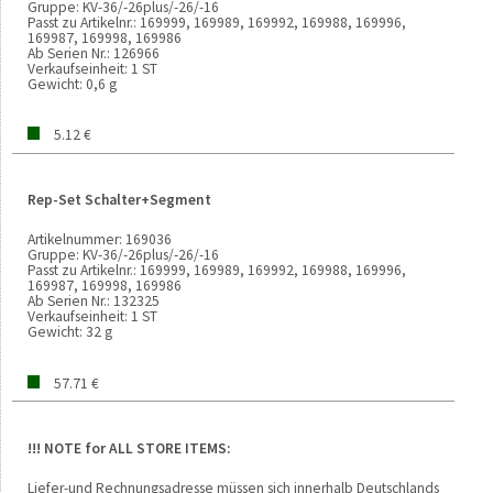
Gruppe:
KV-36/-26plus/-26/-16
Passt zu Artikelnr.:
169999, 169989, 169992, 169988, 169996,
169987, 169998, 169986
Ab Serien Nr.:
126966
Verkaufseinheit:
1 ST
Gewicht:
0,6 g
5.12 €
Rep-Set Schalter+Segment
Artikelnummer: 169036
Gruppe: KV-36/-26plus/-26/-16
Passt zu Artikelnr.: 169999, 169989, 169992, 169988, 169996,
169987, 169998, 169986
Ab Serien Nr.: 132325
Verkaufseinheit: 1 ST
Gewicht: 32 g
57.71 €
!!! NOTE for ALL STORE ITEMS:
Liefer-und Rechnungsadresse müssen sich innerhalb Deutschlands