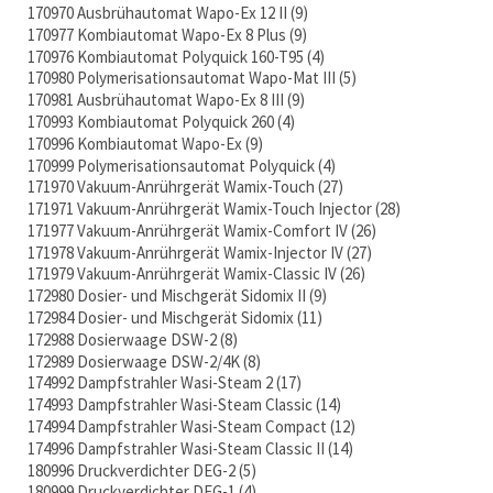
170970 Ausbrühautomat Wapo-Ex 12 II
9
170977 Kombiautomat Wapo-Ex 8 Plus
9
170976 Kombiautomat Polyquick 160-T95
4
170980 Polymerisationsautomat Wapo-Mat III
5
170981 Ausbrühautomat Wapo-Ex 8 III
9
170993 Kombiautomat Polyquick 260
4
170996 Kombiautomat Wapo-Ex
9
170999 Polymerisationsautomat Polyquick
4
171970 Vakuum-Anrührgerät Wamix-Touch
27
171971 Vakuum-Anrührgerät Wamix-Touch Injector
28
171977 Vakuum-Anrührgerät Wamix-Comfort IV
26
171978 Vakuum-Anrührgerät Wamix-Injector IV
27
171979 Vakuum-Anrührgerät Wamix-Classic IV
26
172980 Dosier- und Mischgerät Sidomix II
9
172984 Dosier- und Mischgerät Sidomix
11
172988 Dosierwaage DSW-2
8
172989 Dosierwaage DSW-2/4K
8
174992 Dampfstrahler Wasi-Steam 2
17
174993 Dampfstrahler Wasi-Steam Classic
14
174994 Dampfstrahler Wasi-Steam Compact
12
174996 Dampfstrahler Wasi-Steam Classic II
14
180996 Druckverdichter DEG-2
5
180999 Druckverdichter DEG-1
4