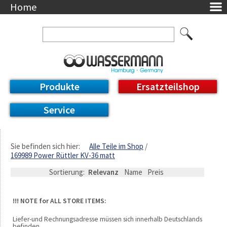
Home
Unternehmen
Über uns
Ansprechpartner
AGB
Datenschutzerklärung
Produkte
Ersatzteilshop
Messetermine
Downloads
Service
Feinwerk
Impressum
DE / EN
Sie befinden sich hier:
Alle Teile im Shop
169989 Power Rüttler KV-36 matt
Deutsch
English
Sortierung:
Relevanz
Name
Preis
!!! NOTE for ALL STORE ITEMS:
Liefer-und Rechnungsadresse müssen sich innerhalb Deutschlands
befinden.