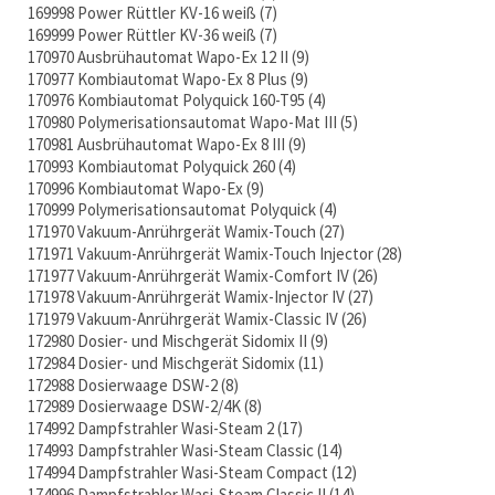
169998 Power Rüttler KV-16 weiß
7
169999 Power Rüttler KV-36 weiß
7
170970 Ausbrühautomat Wapo-Ex 12 II
9
170977 Kombiautomat Wapo-Ex 8 Plus
9
170976 Kombiautomat Polyquick 160-T95
4
170980 Polymerisationsautomat Wapo-Mat III
5
170981 Ausbrühautomat Wapo-Ex 8 III
9
170993 Kombiautomat Polyquick 260
4
170996 Kombiautomat Wapo-Ex
9
170999 Polymerisationsautomat Polyquick
4
171970 Vakuum-Anrührgerät Wamix-Touch
27
171971 Vakuum-Anrührgerät Wamix-Touch Injector
28
171977 Vakuum-Anrührgerät Wamix-Comfort IV
26
171978 Vakuum-Anrührgerät Wamix-Injector IV
27
171979 Vakuum-Anrührgerät Wamix-Classic IV
26
172980 Dosier- und Mischgerät Sidomix II
9
172984 Dosier- und Mischgerät Sidomix
11
172988 Dosierwaage DSW-2
8
172989 Dosierwaage DSW-2/4K
8
174992 Dampfstrahler Wasi-Steam 2
17
174993 Dampfstrahler Wasi-Steam Classic
14
174994 Dampfstrahler Wasi-Steam Compact
12
174996 Dampfstrahler Wasi-Steam Classic II
14