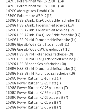
146978 Poliereinheit WP-Ex 2000 II
14
146979 Poliereinheit WP-Ex 3000 II
14
149999 Absaugtisch Timobil
10
155999 Poliermotor WSM-2
13
161996 HSS-ZA inkl. Dia-Quick-Schleifscheibe
18
161997 HSS-ZA inkl. Folienschleifscheibe
18
162996 HSS-AZ inkl. Folienschleifscheibe
12
162997 HSS-AZ inkl. Dia-Quick-Schleifscheibe
12
164998 HSS-99 inkl. Diamantschleifscheibe
14
166998 Gipssilo WGS-25T, Tischmodell
11
166999 Gipssilo WGS-25W, Wandmodell
11
168991 HSS-88 inkl. Folienschleifscheibe
19
168996 HSS-88 inkl. Dia-Quick-Schleifscheibe
19
168997 HSS-88 ohne Schleifscheibe
20
168998 HSS-88 inkl. Diamantschleifscheibe
19
168999 HSS-88 inkl. Korundschleifscheibe
19
169986 Power Rüttler KV-16 matt
7
169987 Power Rüttler KV-26 matt
7
169988 Power Rüttler KV-26 plus matt
7
169989 Power Rüttler KV-36 matt
7
169992 Power Rüttler KV-26 plus weiß
7
169996 Power Rüttler KV-26 weiß
7
169997 Power Rüttler KV-56 weiß
7