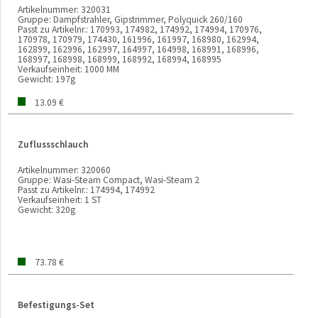
Artikelnummer:
320031
Gruppe:
Dampfstrahler, Gipstrimmer, Polyquick 260/160
Passt zu Artikelnr.:
170993, 174982, 174992, 174994, 170976,
170978, 170979, 174430, 161996, 161997, 168980, 162994,
162899, 162996, 162997, 164997, 164998, 168991, 168996,
168997, 168998, 168999, 168992, 168994, 168995
Verkaufseinheit:
1000 MM
Gewicht:
197g
13.09 €
Zuflussschlauch
Artikelnummer:
320060
Gruppe:
Wasi-Steam Compact, Wasi-Steam 2
Passt zu Artikelnr.:
174994, 174992
Verkaufseinheit:
1 ST
Gewicht:
320g
73.78 €
Befestigungs-Set