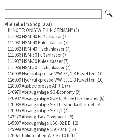
Alle Teile im Shop
203
!!! NOTE: ONLY WITHIN GERMANY
2
111980 HSM-40 Fußanlasser
7
111981 HSM-40 Knieanlasser
7
111982 HSM-40 Tischanlasser
7
111986 HSM-50 Fußanlasser
7
111987 HSM-50 Knieanlasser
7
111988 HSM-50 Tischanlasser
7
126998 Hydraulikpresse WW-33, 2-4 Küvetten
10
126999 Hydraulikpresse WW-33, 1-3 Küvetten
10
128999 Ausbettpresse APR-1
7
140970 Absauganlage SG-Economy
3
140987 Absauganlage SG-10, Kohlefilterbetrieb
6
140988 Absauganlage SG-10, Standardbetrieb
4
140995 Absauganlage SG-1/1
4
143370 Absaug-Box Compact II
6
145997 Absauganlage LSG-02 DE
12
145998 Absauganlage LSG-02 D
12
146971 Poliereinheit WP-Ex 10 II
11