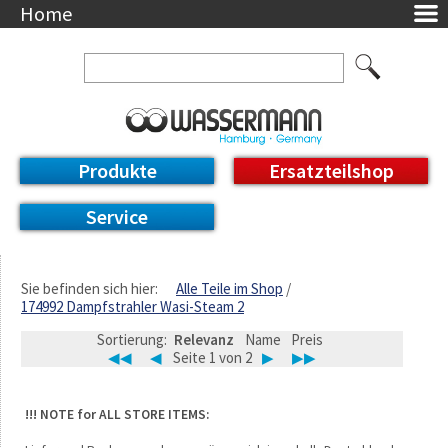
Home
Unternehmen
Über uns
Ansprechpartner
AGB
Datenschutzerklärung
Produkte
Ersatzteilshop
Messetermine
Downloads
Service
Feinwerk
Impressum
DE / EN
Sie befinden sich hier:
Alle Teile im Shop
174992 Dampfstrahler Wasi-Steam 2
Deutsch
English
Sortierung:
Relevanz
Name
Preis
◀◀
◀
Seite 1 von 2
▶
▶▶
!!! NOTE for ALL STORE ITEMS: