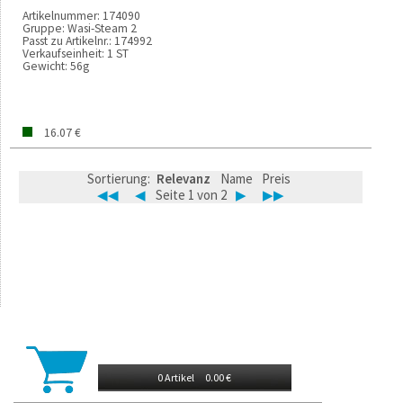
Artikelnummer:
174090
Gruppe:
Wasi-Steam 2
Passt zu Artikelnr.:
174992
Verkaufseinheit:
1 ST
Gewicht:
56g
16.07 €
Sortierung:
Relevanz
Name
Preis
◀◀
◀
Seite 1 von 2
▶
▶▶
0 Artikel
0.00 €