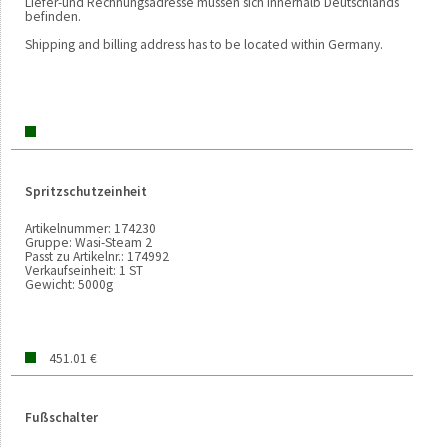
Liefer-und Rechnungsadresse müssen sich innerhalb Deutschlands
befinden.
Shipping and billing address has to be located within Germany.
Spritzschutzeinheit
Artikelnummer:
174230
Gruppe:
Wasi-Steam 2
Passt zu Artikelnr.:
174992
Verkaufseinheit:
1 ST
Gewicht:
5000g
451.01 €
Fußschalter