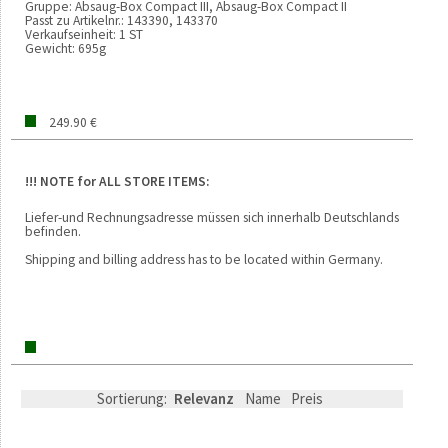
Gruppe:
Absaug-Box Compact III, Absaug-Box Compact II
Passt zu Artikelnr.:
143390, 143370
Verkaufseinheit:
1 ST
Gewicht:
695g
249.90 €
!!! NOTE for ALL STORE ITEMS:
Liefer-und Rechnungsadresse müssen sich innerhalb Deutschlands
befinden.
Shipping and billing address has to be located within Germany.
Sortierung:
Relevanz
Name
Preis