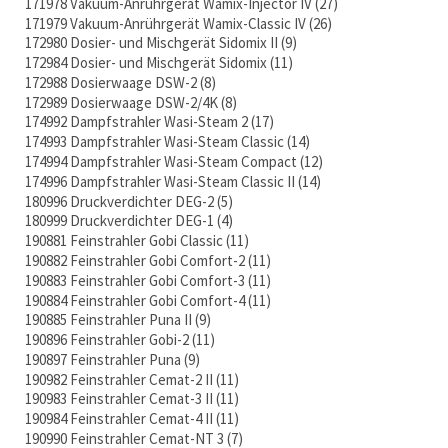
171978 Vakuum-Anrührgerät Wamix-Injector IV
27
171979 Vakuum-Anrührgerät Wamix-Classic IV
26
172980 Dosier- und Mischgerät Sidomix II
9
172984 Dosier- und Mischgerät Sidomix
11
172988 Dosierwaage DSW-2
8
172989 Dosierwaage DSW-2/4K
8
174992 Dampfstrahler Wasi-Steam 2
17
174993 Dampfstrahler Wasi-Steam Classic
14
174994 Dampfstrahler Wasi-Steam Compact
12
174996 Dampfstrahler Wasi-Steam Classic II
14
180996 Druckverdichter DEG-2
5
180999 Druckverdichter DEG-1
4
190881 Feinstrahler Gobi Classic
11
190882 Feinstrahler Gobi Comfort-2
11
190883 Feinstrahler Gobi Comfort-3
11
190884 Feinstrahler Gobi Comfort-4
11
190885 Feinstrahler Puna II
9
190896 Feinstrahler Gobi-2
11
190897 Feinstrahler Puna
9
190982 Feinstrahler Cemat-2 II
11
190983 Feinstrahler Cemat-3 II
11
190984 Feinstrahler Cemat-4 II
11
190990 Feinstrahler Cemat-NT 3
7