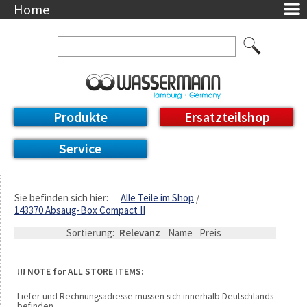
Home
Unternehmen
Über uns
Ansprechpartner
AGB
Datenschutzerklärung
Produkte
Ersatzteilshop
Messetermine
Downloads
Service
Feinwerk
Impressum
DE / EN
Sie befinden sich hier:
Alle Teile im Shop
143370 Absaug-Box Compact II
Deutsch
English
Sortierung:
Relevanz
Name
Preis
!!! NOTE for ALL STORE ITEMS:
Liefer-und Rechnungsadresse müssen sich innerhalb Deutschlands
befinden.