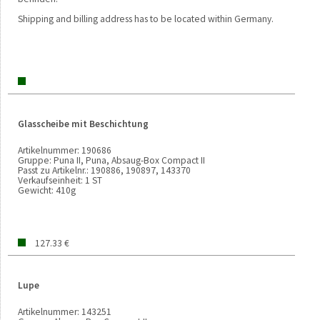
Shipping and billing address has to be located within Germany.
Glasscheibe mit Beschichtung
Artikelnummer:
190686
Gruppe:
Puna II, Puna, Absaug-Box Compact II
Passt zu Artikelnr.:
190886, 190897, 143370
Verkaufseinheit:
1 ST
Gewicht:
410g
127.33 €
Lupe
Artikelnummer:
143251