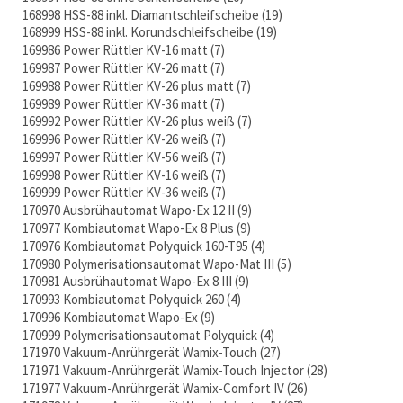
168998 HSS-88 inkl. Diamantschleifscheibe
19
168999 HSS-88 inkl. Korundschleifscheibe
19
169986 Power Rüttler KV-16 matt
7
169987 Power Rüttler KV-26 matt
7
169988 Power Rüttler KV-26 plus matt
7
169989 Power Rüttler KV-36 matt
7
169992 Power Rüttler KV-26 plus weiß
7
169996 Power Rüttler KV-26 weiß
7
169997 Power Rüttler KV-56 weiß
7
169998 Power Rüttler KV-16 weiß
7
169999 Power Rüttler KV-36 weiß
7
170970 Ausbrühautomat Wapo-Ex 12 II
9
170977 Kombiautomat Wapo-Ex 8 Plus
9
170976 Kombiautomat Polyquick 160-T95
4
170980 Polymerisationsautomat Wapo-Mat III
5
170981 Ausbrühautomat Wapo-Ex 8 III
9
170993 Kombiautomat Polyquick 260
4
170996 Kombiautomat Wapo-Ex
9
170999 Polymerisationsautomat Polyquick
4
171970 Vakuum-Anrührgerät Wamix-Touch
27
171971 Vakuum-Anrührgerät Wamix-Touch Injector
28
171977 Vakuum-Anrührgerät Wamix-Comfort IV
26