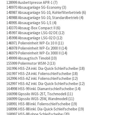
128999 Ausbettpresse APR-1
7
140970 Absauganlage SG-Economy
3
140987 Absauganlage SG-10, Kohlefilterbetrieb
6
140988 Absauganlage SG-10, Standardbetrieb
4
140995 Absauganlage SG-1/1
4
143370 Absaug-Box Compact II
6
145997 Absauganlage LSG-02 DE
12
145998 Absauganlage LSG-02 D
12
146971 Poliereinheit WP-Ex 10 II
11
146978 Poliereinheit WP-Ex 2000 II
14
146979 Poliereinheit WP-Ex 3000 II
14
149999 Absaugtisch Timobil
10
155999 Poliermotor WSM-2
13
161996 HSS-ZA inkl. Dia-Quick-Schleifscheibe
18
161997 HSS-ZA inkl. Folienschleifscheibe
18
162996 HSS-AZ inkl. Folienschleifscheibe
12
162997 HSS-AZ inkl. Dia-Quick-Schleifscheibe
12
164998 HSS-99 inkl. Diamantschleifscheibe
14
166998 Gipssilo WGS-25T, Tischmodell
11
166999 Gipssilo WGS-25W, Wandmodell
11
168991 HSS-88 inkl. Folienschleifscheibe
19
168996 HSS-88 inkl. Dia-Quick-Schleifscheibe
19
168997 HSS-88 ohne Schleifscheibe
20