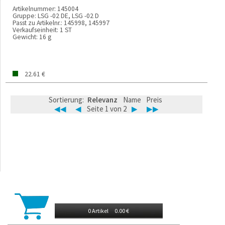
Artikelnummer:
145004
Gruppe:
LSG -02 DE, LSG -02 D
Passt zu Artikelnr.:
145998, 145997
Verkaufseinheit:
1 ST
Gewicht:
16 g
22.61 €
Sortierung:
Relevanz
Name
Preis
◀◀
◀
Seite 1 von 2
▶
▶▶
0 Artikel
0.00 €