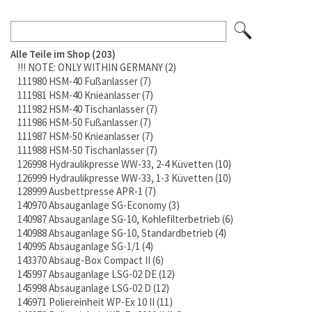
Alle Teile im Shop
203
!!! NOTE: ONLY WITHIN GERMANY
2
111980 HSM-40 Fußanlasser
7
111981 HSM-40 Knieanlasser
7
111982 HSM-40 Tischanlasser
7
111986 HSM-50 Fußanlasser
7
111987 HSM-50 Knieanlasser
7
111988 HSM-50 Tischanlasser
7
126998 Hydraulikpresse WW-33, 2-4 Küvetten
10
126999 Hydraulikpresse WW-33, 1-3 Küvetten
10
128999 Ausbettpresse APR-1
7
140970 Absauganlage SG-Economy
3
140987 Absauganlage SG-10, Kohlefilterbetrieb
6
140988 Absauganlage SG-10, Standardbetrieb
4
140995 Absauganlage SG-1/1
4
143370 Absaug-Box Compact II
6
145997 Absauganlage LSG-02 DE
12
145998 Absauganlage LSG-02 D
12
146971 Poliereinheit WP-Ex 10 II
11