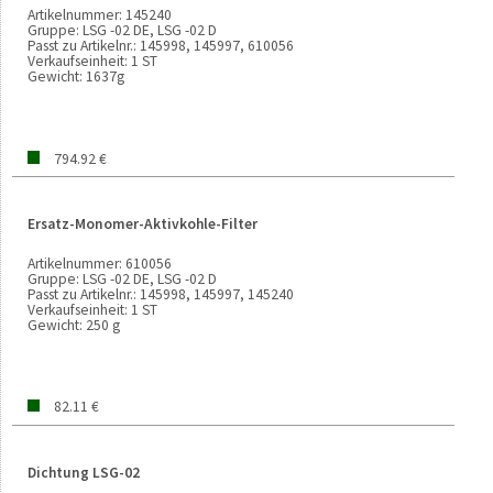
Artikelnummer:
145240
Gruppe:
LSG -02 DE, LSG -02 D
Passt zu Artikelnr.:
145998, 145997, 610056
Verkaufseinheit:
1 ST
Gewicht:
1637g
794.92 €
Ersatz-Monomer-Aktivkohle-Filter
Artikelnummer:
610056
Gruppe:
LSG -02 DE, LSG -02 D
Passt zu Artikelnr.:
145998, 145997, 145240
Verkaufseinheit:
1 ST
Gewicht:
250 g
82.11 €
Dichtung LSG-02