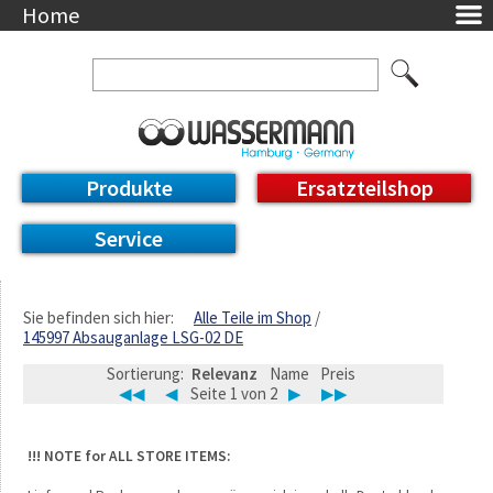
Home
Unternehmen
Über uns
Ansprechpartner
AGB
Datenschutzerklärung
Produkte
Ersatzteilshop
Messetermine
Downloads
Service
Feinwerk
Impressum
DE / EN
Sie befinden sich hier:
Alle Teile im Shop
145997 Absauganlage LSG-02 DE
Deutsch
English
Sortierung:
Relevanz
Name
Preis
◀◀
◀
Seite 1 von 2
▶
▶▶
!!! NOTE for ALL STORE ITEMS: