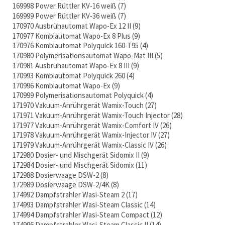
169998 Power Rüttler KV-16 weiß
7
169999 Power Rüttler KV-36 weiß
7
170970 Ausbrühautomat Wapo-Ex 12 II
9
170977 Kombiautomat Wapo-Ex 8 Plus
9
170976 Kombiautomat Polyquick 160-T95
4
170980 Polymerisationsautomat Wapo-Mat III
5
170981 Ausbrühautomat Wapo-Ex 8 III
9
170993 Kombiautomat Polyquick 260
4
170996 Kombiautomat Wapo-Ex
9
170999 Polymerisationsautomat Polyquick
4
171970 Vakuum-Anrührgerät Wamix-Touch
27
171971 Vakuum-Anrührgerät Wamix-Touch Injector
28
171977 Vakuum-Anrührgerät Wamix-Comfort IV
26
171978 Vakuum-Anrührgerät Wamix-Injector IV
27
171979 Vakuum-Anrührgerät Wamix-Classic IV
26
172980 Dosier- und Mischgerät Sidomix II
9
172984 Dosier- und Mischgerät Sidomix
11
172988 Dosierwaage DSW-2
8
172989 Dosierwaage DSW-2/4K
8
174992 Dampfstrahler Wasi-Steam 2
17
174993 Dampfstrahler Wasi-Steam Classic
14
174994 Dampfstrahler Wasi-Steam Compact
12
174996 Dampfstrahler Wasi-Steam Classic II
14