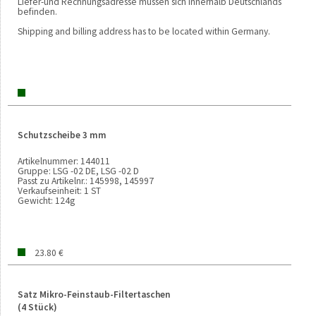
Liefer-und Rechnungsadresse müssen sich innerhalb Deutschlands
befinden.
Shipping and billing address has to be located within Germany.
Schutzscheibe 3 mm
Artikelnummer:
144011
Gruppe:
LSG -02 DE, LSG -02 D
Passt zu Artikelnr.:
145998, 145997
Verkaufseinheit:
1 ST
Gewicht:
124g
23.80 €
Satz Mikro-Feinstaub-Filtertaschen
(4 Stück)