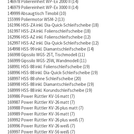
146978 Poliereinheit WP-Ex 2000 II
14
146979 Poliereinheit WP-Ex 3000 II
14
149999 Absaugtisch Timobil
10
155999 Poliermotor WSM-2
13
161996 HSS-ZA inkl. Dia-Quick-Schleifscheibe
18
161997 HSS-ZA inkl. Folienschleifscheibe
18
162996 HSS-AZ inkl. Folienschleifscheibe
12
162997 HSS-AZ inkl. Dia-Quick-Schleifscheibe
12
164998 HSS-99 inkl. Diamantschleifscheibe
14
166998 Gipssilo WGS-25T, Tischmodell
11
166999 Gipssilo WGS-25W, Wandmodell
11
168991 HSS-88 inkl. Folienschleifscheibe
19
168996 HSS-88 inkl. Dia-Quick-Schleifscheibe
19
168997 HSS-88 ohne Schleifscheibe
20
168998 HSS-88 inkl. Diamantschleifscheibe
19
168999 HSS-88 inkl. Korundschleifscheibe
19
169986 Power Rüttler KV-16 matt
7
169987 Power Rüttler KV-26 matt
7
169988 Power Rüttler KV-26 plus matt
7
169989 Power Rüttler KV-36 matt
7
169992 Power Rüttler KV-26 plus weiß
7
169996 Power Rüttler KV-26 weiß
7
169997 Power Rüttler KV-56 weiß
7