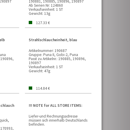
 190897
190881, 190885, 190896, 190897
Ab Serien Nr:
124860
Verkaufseinheit:
1 ST
Gewicht:
13g
127.33 €
elb
Strahlschlaucheinheit, blau
Artikelnummer:
190687
Puna
Gruppe:
Puna II, Gobi-2, Puna
 190896,
Passt zu Artikelnr.:
190885, 190896,
190897
Verkaufseinheit:
1 ST
Gewicht:
47g
114.84 €
Schlauch
!!! NOTE for ALL STORE ITEMS:
Liefer-und Rechnungsadresse
quick,
müssen sich innerhalb Deutschlands
befinden.
 170993,