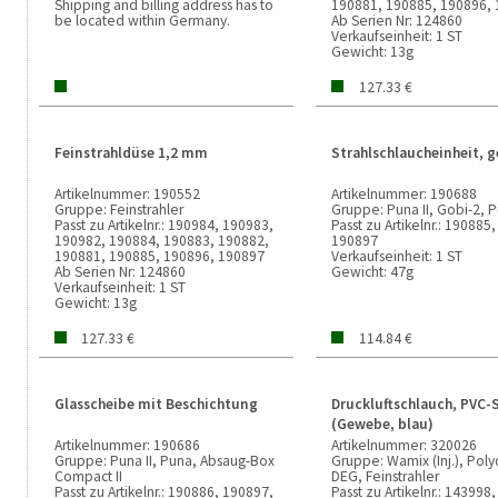
Shipping and billing address has to
190881, 190885, 190896,
be located within Germany.
Ab Serien Nr:
124860
Verkaufseinheit:
1 ST
Gewicht:
13g
127.33 €
Feinstrahldüse 1,2 mm
Strahlschlaucheinheit, g
Artikelnummer:
190552
Artikelnummer:
190688
Gruppe:
Feinstrahler
Gruppe:
Puna II, Gobi-2, 
Passt zu Artikelnr.:
190984, 190983,
Passt zu Artikelnr.:
190885,
190982, 190884, 190883, 190882,
190897
190881, 190885, 190896, 190897
Verkaufseinheit:
1 ST
Ab Serien Nr:
124860
Gewicht:
47g
Verkaufseinheit:
1 ST
Gewicht:
13g
127.33 €
114.84 €
Glasscheibe mit Beschichtung
Druckluftschlauch, PVC-
(Gewebe, blau)
Artikelnummer:
190686
Artikelnummer:
320026
Gruppe:
Puna II, Puna, Absaug-Box
Gruppe:
Wamix (Inj.), Poly
Compact II
DEG, Feinstrahler
Passt zu Artikelnr.:
190886, 190897,
Passt zu Artikelnr.:
143998,