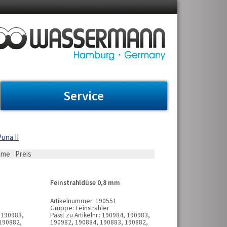
Service
una II
ame
Preis
Feinstrahldüse 0,8 mm
Artikelnummer:
190551
Gruppe:
Feinstrahler
 190983,
Passt zu Artikelnr.:
190984, 190983,
190882,
190982, 190884, 190883, 190882,