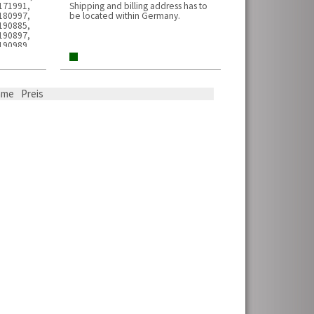
171991,
Shipping and billing address has to
180997,
be located within Germany.
190885,
190897,
190989,
833009,
170978,
190984,
190800,
ame
Preis
 190884