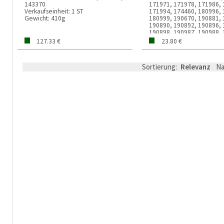
143370
171971, 171978, 171986, 
Verkaufseinheit:
1 ST
171994, 174460, 180996, 
Gewicht:
410g
180999, 190670, 190881, 
190890, 190892, 190896, 
190898, 190987, 190988, 
190990, 190992, 190993, 
127.33 €
23.80 €
833999, 170999, 170976, 
170979, 190982, 190983, 
190981, 190985, 190986, 
Sortierung:
Relevanz
N
190802, 190882, 190883,
Verkaufseinheit:
1000 MM
Gewicht:
31g