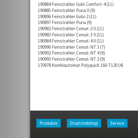
190884 Feinstrahler Gobi Comfort-4
11
190885 Feinstrahler Puna II
9
190896 Feinstrahler Gobi-2
11
190897 Feinstrahler Puna
9
190982 Feinstrahler Cemat-2 II
11
190983 Feinstrahler Cemat-3 II
11
190984 Feinstrahler Cemat-4 II
11
190990 Feinstrahler Cemat-NT 3
7
190992 Feinstrahler Cemat-NT 4
9
190993 Feinstrahler Cemat-NT 2
9
170978 Kombiautomat Polyquick 160-T120
4
Produkte
Ersatzteilshop
Service