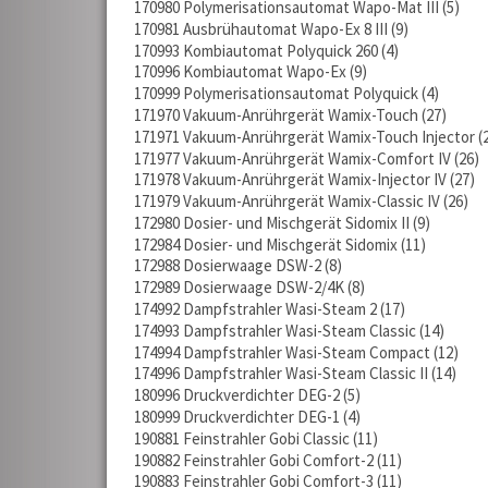
170980 Polymerisationsautomat Wapo-Mat III
5
170981 Ausbrühautomat Wapo-Ex 8 III
9
170993 Kombiautomat Polyquick 260
4
170996 Kombiautomat Wapo-Ex
9
170999 Polymerisationsautomat Polyquick
4
171970 Vakuum-Anrührgerät Wamix-Touch
27
171971 Vakuum-Anrührgerät Wamix-Touch Injector
171977 Vakuum-Anrührgerät Wamix-Comfort IV
26
171978 Vakuum-Anrührgerät Wamix-Injector IV
27
171979 Vakuum-Anrührgerät Wamix-Classic IV
26
172980 Dosier- und Mischgerät Sidomix II
9
172984 Dosier- und Mischgerät Sidomix
11
172988 Dosierwaage DSW-2
8
172989 Dosierwaage DSW-2/4K
8
174992 Dampfstrahler Wasi-Steam 2
17
174993 Dampfstrahler Wasi-Steam Classic
14
174994 Dampfstrahler Wasi-Steam Compact
12
174996 Dampfstrahler Wasi-Steam Classic II
14
180996 Druckverdichter DEG-2
5
180999 Druckverdichter DEG-1
4
190881 Feinstrahler Gobi Classic
11
190882 Feinstrahler Gobi Comfort-2
11
190883 Feinstrahler Gobi Comfort-3
11