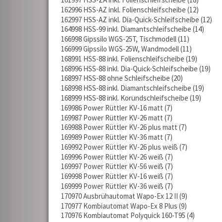
162996 HSS-AZ inkl. Folienschleifscheibe
12
162997 HSS-AZ inkl. Dia-Quick-Schleifscheibe
12
164998 HSS-99 inkl. Diamantschleifscheibe
14
166998 Gipssilo WGS-25T, Tischmodell
11
166999 Gipssilo WGS-25W, Wandmodell
11
168991 HSS-88 inkl. Folienschleifscheibe
19
168996 HSS-88 inkl. Dia-Quick-Schleifscheibe
19
168997 HSS-88 ohne Schleifscheibe
20
168998 HSS-88 inkl. Diamantschleifscheibe
19
168999 HSS-88 inkl. Korundschleifscheibe
19
169986 Power Rüttler KV-16 matt
7
169987 Power Rüttler KV-26 matt
7
169988 Power Rüttler KV-26 plus matt
7
169989 Power Rüttler KV-36 matt
7
169992 Power Rüttler KV-26 plus weiß
7
169996 Power Rüttler KV-26 weiß
7
169997 Power Rüttler KV-56 weiß
7
169998 Power Rüttler KV-16 weiß
7
169999 Power Rüttler KV-36 weiß
7
170970 Ausbrühautomat Wapo-Ex 12 II
9
170977 Kombiautomat Wapo-Ex 8 Plus
9
170976 Kombiautomat Polyquick 160-T95
4