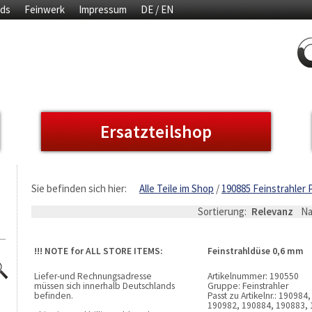
ds
Feinwerk
Impressum
DE / EN
Ersatzteilshop
Sie befinden sich hier:
Alle Teile im Shop
190885 Feinstrahler P
Sortierung:
Relevanz
N
!!! NOTE for ALL STORE ITEMS:
Feinstrahldüse 0,6 mm
Liefer-und Rechnungsadresse
Artikelnummer:
190550
müssen sich innerhalb Deutschlands
Gruppe:
Feinstrahler
befinden.
Passt zu Artikelnr.:
190984,
190982, 190884, 190883, 