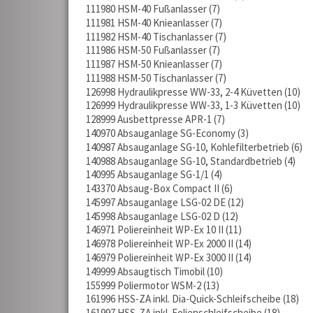
111980 HSM-40 Fußanlasser
7
111981 HSM-40 Knieanlasser
7
111982 HSM-40 Tischanlasser
7
111986 HSM-50 Fußanlasser
7
111987 HSM-50 Knieanlasser
7
111988 HSM-50 Tischanlasser
7
126998 Hydraulikpresse WW-33, 2-4 Küvetten
10
126999 Hydraulikpresse WW-33, 1-3 Küvetten
10
128999 Ausbettpresse APR-1
7
140970 Absauganlage SG-Economy
3
140987 Absauganlage SG-10, Kohlefilterbetrieb
6
140988 Absauganlage SG-10, Standardbetrieb
4
140995 Absauganlage SG-1/1
4
143370 Absaug-Box Compact II
6
145997 Absauganlage LSG-02 DE
12
145998 Absauganlage LSG-02 D
12
146971 Poliereinheit WP-Ex 10 II
11
146978 Poliereinheit WP-Ex 2000 II
14
146979 Poliereinheit WP-Ex 3000 II
14
149999 Absaugtisch Timobil
10
155999 Poliermotor WSM-2
13
161996 HSS-ZA inkl. Dia-Quick-Schleifscheibe
18
161997 HSS-ZA inkl. Folienschleifscheibe
18