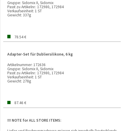
Gruppe:
Sidomix II, Sidomix
Passt zu Artikelnr.:
172980, 172984
Verkaufseinheit:
1 ST
Gewicht:
337g
78.54 €
Adapter-Set für Dubliersilikone, 6 kg
Artikelnummer:
172636
Gruppe:
Sidomix II, Sidomix
Passt zu Artikelnr.:
172980, 172984
Verkaufseinheit:
1 ST
Gewicht:
278g
87.46 €
!!! NOTE for ALL STORE ITEMS:
Liefer-und Rechnungsadresse müssen sich innerhalb Deutschlands