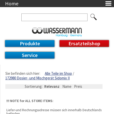
Home
Unternehmen
Über uns
Ansprechpartner
AGB
Datenschutzerklärung
Produkte
Ersatzteilshop
Messetermine
Downloads
Service
Feinwerk
Impressum
DE / EN
Sie befinden sich hier:
Alle Teile im Shop
172980 Dosier- und Mischgerät Sidomix II
Deutsch
English
Sortierung:
Relevanz
Name
Preis
!!! NOTE for ALL STORE ITEMS:
Liefer-und Rechnungsadresse müssen sich innerhalb Deutschlands
befinden.