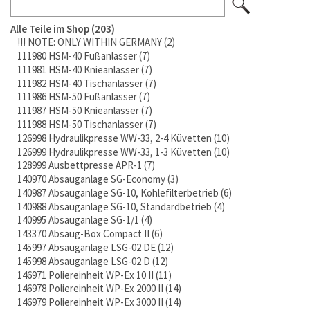
Alle Teile im Shop
203
!!! NOTE: ONLY WITHIN GERMANY
2
111980 HSM-40 Fußanlasser
7
111981 HSM-40 Knieanlasser
7
111982 HSM-40 Tischanlasser
7
111986 HSM-50 Fußanlasser
7
111987 HSM-50 Knieanlasser
7
111988 HSM-50 Tischanlasser
7
126998 Hydraulikpresse WW-33, 2-4 Küvetten
10
126999 Hydraulikpresse WW-33, 1-3 Küvetten
10
128999 Ausbettpresse APR-1
7
140970 Absauganlage SG-Economy
3
140987 Absauganlage SG-10, Kohlefilterbetrieb
6
140988 Absauganlage SG-10, Standardbetrieb
4
140995 Absauganlage SG-1/1
4
143370 Absaug-Box Compact II
6
145997 Absauganlage LSG-02 DE
12
145998 Absauganlage LSG-02 D
12
146971 Poliereinheit WP-Ex 10 II
11
146978 Poliereinheit WP-Ex 2000 II
14
146979 Poliereinheit WP-Ex 3000 II
14