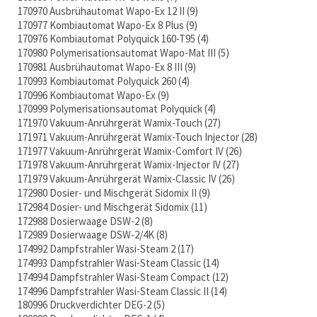
170970 Ausbrühautomat Wapo-Ex 12 II
9
170977 Kombiautomat Wapo-Ex 8 Plus
9
170976 Kombiautomat Polyquick 160-T95
4
170980 Polymerisationsautomat Wapo-Mat III
5
170981 Ausbrühautomat Wapo-Ex 8 III
9
170993 Kombiautomat Polyquick 260
4
170996 Kombiautomat Wapo-Ex
9
170999 Polymerisationsautomat Polyquick
4
171970 Vakuum-Anrührgerät Wamix-Touch
27
171971 Vakuum-Anrührgerät Wamix-Touch Injector
28
171977 Vakuum-Anrührgerät Wamix-Comfort IV
26
171978 Vakuum-Anrührgerät Wamix-Injector IV
27
171979 Vakuum-Anrührgerät Wamix-Classic IV
26
172980 Dosier- und Mischgerät Sidomix II
9
172984 Dosier- und Mischgerät Sidomix
11
172988 Dosierwaage DSW-2
8
172989 Dosierwaage DSW-2/4K
8
174992 Dampfstrahler Wasi-Steam 2
17
174993 Dampfstrahler Wasi-Steam Classic
14
174994 Dampfstrahler Wasi-Steam Compact
12
174996 Dampfstrahler Wasi-Steam Classic II
14
180996 Druckverdichter DEG-2
5