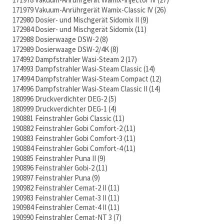
171979 Vakuum-Anrührgerät Wamix-Classic IV
26
172980 Dosier- und Mischgerät Sidomix II
9
172984 Dosier- und Mischgerät Sidomix
11
172988 Dosierwaage DSW-2
8
172989 Dosierwaage DSW-2/4K
8
174992 Dampfstrahler Wasi-Steam 2
17
174993 Dampfstrahler Wasi-Steam Classic
14
174994 Dampfstrahler Wasi-Steam Compact
12
174996 Dampfstrahler Wasi-Steam Classic II
14
180996 Druckverdichter DEG-2
5
180999 Druckverdichter DEG-1
4
190881 Feinstrahler Gobi Classic
11
190882 Feinstrahler Gobi Comfort-2
11
190883 Feinstrahler Gobi Comfort-3
11
190884 Feinstrahler Gobi Comfort-4
11
190885 Feinstrahler Puna II
9
190896 Feinstrahler Gobi-2
11
190897 Feinstrahler Puna
9
190982 Feinstrahler Cemat-2 II
11
190983 Feinstrahler Cemat-3 II
11
190984 Feinstrahler Cemat-4 II
11
190990 Feinstrahler Cemat-NT 3
7