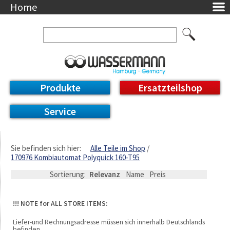
Home
Unternehmen
Über uns
Ansprechpartner
AGB
Datenschutzerklärung
Produkte
Ersatzteilshop
Messetermine
Downloads
Service
Feinwerk
Impressum
DE / EN
Sie befinden sich hier:
Alle Teile im Shop
170976 Kombiautomat Polyquick 160-T95
Deutsch
English
Sortierung:
Relevanz
Name
Preis
!!! NOTE for ALL STORE ITEMS:
Liefer-und Rechnungsadresse müssen sich innerhalb Deutschlands
befinden.