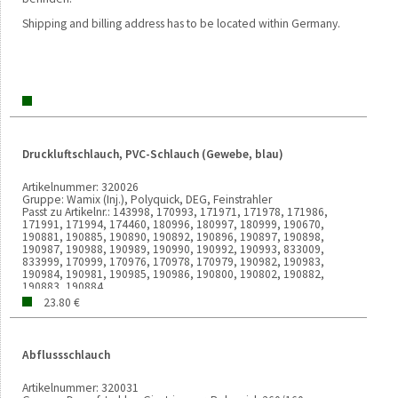
Shipping and billing address has to be located within Germany.
Druckluftschlauch, PVC-Schlauch (Gewebe, blau)
Artikelnummer:
320026
Gruppe:
Wamix (Inj.), Polyquick, DEG, Feinstrahler
Passt zu Artikelnr.:
143998, 170993, 171971, 171978, 171986,
171991, 171994, 174460, 180996, 180997, 180999, 190670,
190881, 190885, 190890, 190892, 190896, 190897, 190898,
190987, 190988, 190989, 190990, 190992, 190993, 833009,
833999, 170999, 170976, 170978, 170979, 190982, 190983,
190984, 190981, 190985, 190986, 190800, 190802, 190882,
190883, 190884
Verkaufseinheit:
1000 MM
23.80 €
Gewicht:
31g
Abflussschlauch
Artikelnummer:
320031