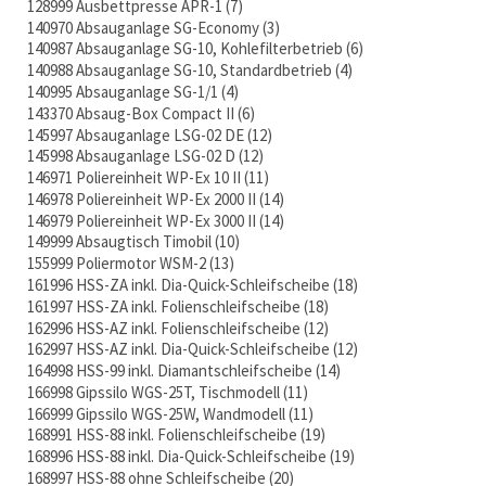
128999 Ausbettpresse APR-1
7
140970 Absauganlage SG-Economy
3
140987 Absauganlage SG-10, Kohlefilterbetrieb
6
140988 Absauganlage SG-10, Standardbetrieb
4
140995 Absauganlage SG-1/1
4
143370 Absaug-Box Compact II
6
145997 Absauganlage LSG-02 DE
12
145998 Absauganlage LSG-02 D
12
146971 Poliereinheit WP-Ex 10 II
11
146978 Poliereinheit WP-Ex 2000 II
14
146979 Poliereinheit WP-Ex 3000 II
14
149999 Absaugtisch Timobil
10
155999 Poliermotor WSM-2
13
161996 HSS-ZA inkl. Dia-Quick-Schleifscheibe
18
161997 HSS-ZA inkl. Folienschleifscheibe
18
162996 HSS-AZ inkl. Folienschleifscheibe
12
162997 HSS-AZ inkl. Dia-Quick-Schleifscheibe
12
164998 HSS-99 inkl. Diamantschleifscheibe
14
166998 Gipssilo WGS-25T, Tischmodell
11
166999 Gipssilo WGS-25W, Wandmodell
11
168991 HSS-88 inkl. Folienschleifscheibe
19
168996 HSS-88 inkl. Dia-Quick-Schleifscheibe
19
168997 HSS-88 ohne Schleifscheibe
20