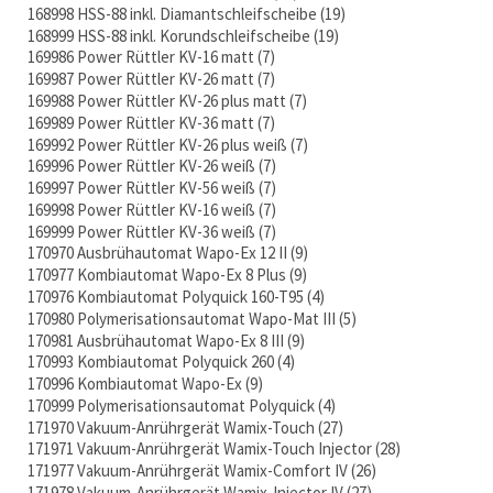
168998 HSS-88 inkl. Diamantschleifscheibe
19
168999 HSS-88 inkl. Korundschleifscheibe
19
169986 Power Rüttler KV-16 matt
7
169987 Power Rüttler KV-26 matt
7
169988 Power Rüttler KV-26 plus matt
7
169989 Power Rüttler KV-36 matt
7
169992 Power Rüttler KV-26 plus weiß
7
169996 Power Rüttler KV-26 weiß
7
169997 Power Rüttler KV-56 weiß
7
169998 Power Rüttler KV-16 weiß
7
169999 Power Rüttler KV-36 weiß
7
170970 Ausbrühautomat Wapo-Ex 12 II
9
170977 Kombiautomat Wapo-Ex 8 Plus
9
170976 Kombiautomat Polyquick 160-T95
4
170980 Polymerisationsautomat Wapo-Mat III
5
170981 Ausbrühautomat Wapo-Ex 8 III
9
170993 Kombiautomat Polyquick 260
4
170996 Kombiautomat Wapo-Ex
9
170999 Polymerisationsautomat Polyquick
4
171970 Vakuum-Anrührgerät Wamix-Touch
27
171971 Vakuum-Anrührgerät Wamix-Touch Injector
28
171977 Vakuum-Anrührgerät Wamix-Comfort IV
26
171978 Vakuum-Anrührgerät Wamix-Injector IV
27