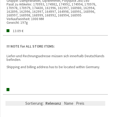
Gruppe:
Dampfstrahler, Gipstrimmer, Polyquick 260/160
Passt zu Artikelnr.:
170993, 174982, 174992, 174994, 170976,
170978, 170979, 174430, 161996, 161997, 168980, 162994,
162899, 162996, 162997, 164997, 164998, 168991, 168996,
168997, 168998, 168999, 168992, 168994, 168995
Verkaufseinheit:
1000 MM
Gewicht:
197g
13.09 €
!!! NOTE for ALL STORE ITEMS:
Liefer-und Rechnungsadresse müssen sich innerhalb Deutschlands
befinden.
Shipping and billing address has to be located within Germany.
Sortierung:
Relevanz
Name
Preis